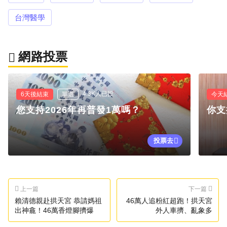
台灣醫學
網路投票
4.3K人已投
6天後結束
單選
今天
您支持2026年再普發1萬嗎？
你支
投票去
上一篇
下一篇
賴清德親赴拱天宮 恭請媽祖
46萬人追粉紅超跑！拱天宮
出神龕！46萬香燈腳擠爆
外人車擠、亂象多