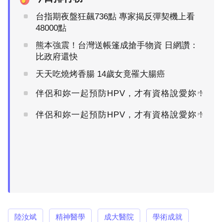
台指期夜盤狂飆736點 專家揭反彈契機上看
48000點
熊本強震！台灣送帳篷成搶手物資 日網讚：
比政府還快
天天吃燒烤香腸 14歲女竟罹大腸癌
伴侶和妳一起預防HPV，才有資格說愛妳！
PR
伴侶和妳一起預防HPV，才有資格說愛妳！
PR
陸汝斌
精神醫學
成大醫院
學術成就