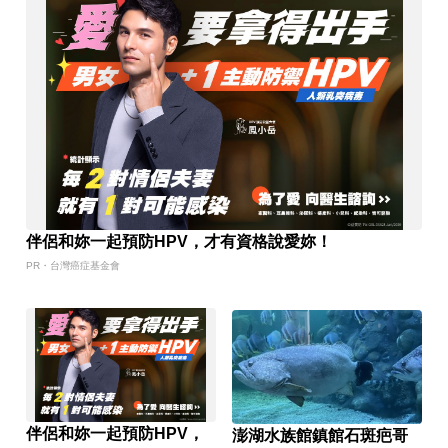
伴侶和妳一起預防HPV，才有資格說愛妳！
PR・台灣癌症基金會
伴侶和妳一起預防HPV，
澎湖水族館鎮館石斑疤哥