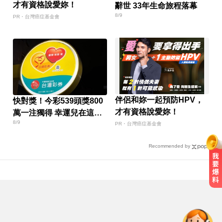
才有資格說愛妳！
辭世 33年生命旅程落幕
8/9
PR・台灣癌症基金會
伴侶和妳一起預防HPV，
快對獎！今彩539頭獎800
才有資格說愛妳！
萬一注獨得 幸運兒在這縣
8/9
市
PR・台灣癌症基金會
Recommended by
姜厚任小24歲女友「3碩1博」造
假？ 台大回應了
五角大廈再公開UFO檔案 飛官阿富