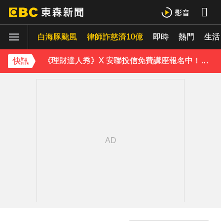
新／白海豚「強風豪雨」！桃園復興區停班停課
白海豚颱風
律師詐慈濟10億
即時
熱門
白海豚強襲！北市暴雨+10級陣風 咕嚕大軍湧蔣萬安臉書
生活
《理財達人秀》X 安聯投信免費講座報名中！搶先卡位 2027
快訊
下載東森App，隨時掌握天下大小事！
白海豚發威！強風吹破飲料店玻璃門店員抱頭嚇壞