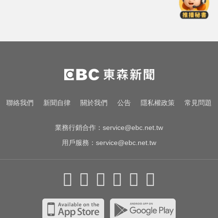
汗驚見「巨大三角形」
奧運、世界盃「性招待裁判」 南韓
足協報公帳被抓包
姜厚任小24歲女友「3碩1博」造
假？ 台大回應了
五角大廈再公開UFO檔案 飛官阿富
聯絡我們
新聞自律
關於我們
公告
隱私權政策
常見問題
汗驚見「巨大三角形」
業務行銷合作：
service@ebc.net.tw
用戶服務：
service@ebc.net.tw