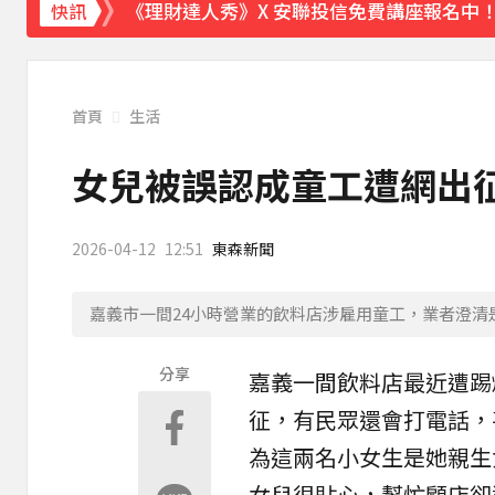
《理財達人秀》X 安聯投信免費講座報名中！搶
快訊
下載東森App，隨時掌握天下大小事！
證交所新規下周起實施 處置撮合時間縮短為
首頁
生活
女兒被誤認成童工遭網出征
2026-04-12
12:51
東森新聞
嘉義市一間24小時營業的飲料店涉雇用童工，業者澄清
分享
嘉義
一間
飲料店
最近遭踢
征，有民眾還會打電話，
為這兩名小女生是她親生
女兒很貼心，幫忙顧店卻