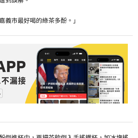
嘉義市最好喝的綠茶多酚。」
酚倒進杯中，再把茶飲倒入手搖鐵杯，加冰塊搖