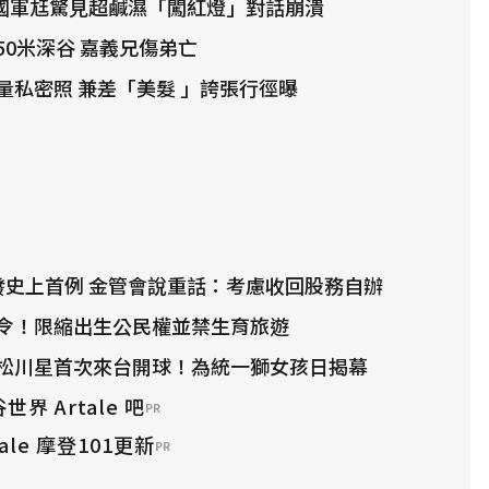
 國軍尪驚見超鹹濕「闖紅燈」對話崩潰
50米深谷 嘉義兄傷弟亡
量私密照 兼差「美髮 」誇張行徑曝
發史上首例 金管會說重話：考慮收回股務自辦
令！限縮出生公民權並禁生育旅遊
松川星首次來台開球！為統一獅女孩日揭幕
界 Artale 吧
PR
ale 摩登101更新
PR