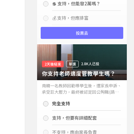
💲 支持，但能發2萬嗎？
💰 支持，但應排富
投票去
2.8K人已投
2天後結束
單選
你支持老師適度管教學生嗎？
南韓一名教師因勸導學生後，遭家長申訴、
承受巨大壓力，最終被認定因公殉職(請見
下列新聞)，引發外界關注教師教權。請問
完全支持
你支持老師適度管教學生嗎？
支持，但要有詳細配套
不支持，應由家長負責