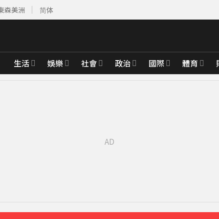
東森美洲
简体
生活
娛樂
社會
政治
國際
體育
2分鐘
23分鐘前
鐘前
鄰居曝私下近況
41分鐘前