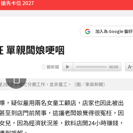
先卡位 2027
2分鐘
加入為 Google 偏
23分鐘前
 單親闆娘哽咽
聽新聞
00:00
是2個女兒幫忙分擔工作，並非童工。（圖／東森新聞）
爆，疑似雇用兩名女
童工
顧店，店家也因此被出
甚至到店門前鬧事，這讓老闆娘覺得很冤枉，因
女兒，因為經濟狀況差，飲料店開24小時賺錢，
遭到誤解。