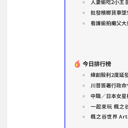
人妻偷吃2小王
批發檳榔貨車墜
看護偷拍癱父大
今日排行榜
緯創股利2度延
川普簽署行政命
中職／日本女星
一起來玩 楓之谷世
楓之谷世界 Art