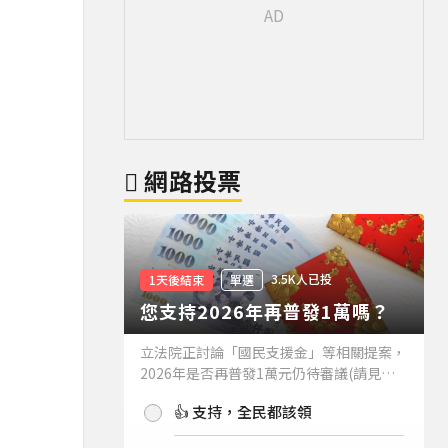
網路投票
3.5K人已投
1天後結束
單選
您支持2026年再普發1萬嗎？
立法院正討論「國民支援金」等相關提案，
2026年是否再普發1萬元仍待審議(請見下
方新聞)。如果2026年再普發1萬元，你支
👍 支持，全民都該領
持嗎？