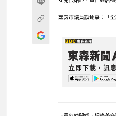
嘉義市議員
顏翎熹
：「全
店員熟練開罐，把綠茶多