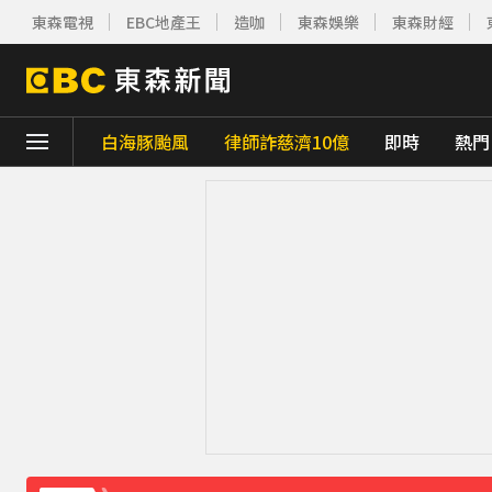
東森電視
EBC地產王
造咖
東森娛樂
東森財經
白海豚颱風
律師詐慈濟10億
即時
熱門
下載東森App，隨時掌握天下大小事！
證交所新規下周起實施 處置撮合時間縮短為
白海豚颱風逐漸逼近！海警區域擴大
35分
桃園8旬妻遭拐杖猛砸身亡！夫打電話自首 