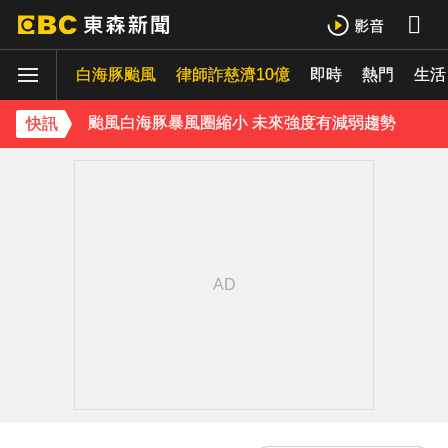
獨家／又有名店遭冒用詐騙！卡通園怒：投訴Meta也無效
白海豚颱風
颱風白海豚暴風圈縮小 未來強度有減弱趨勢
律師詐慈濟10億
即時
熱門
生活
淡水驚見龍捲風 氣象署證實：和白海豚有關
快訊
《理財達人秀》X 安聯投信免費講座報名中！搶先卡位 2027
下載東森App，隨時掌握天下大小事！
白海豚估「明通過台灣北方」北部慎防豪雨 深夜撲中國