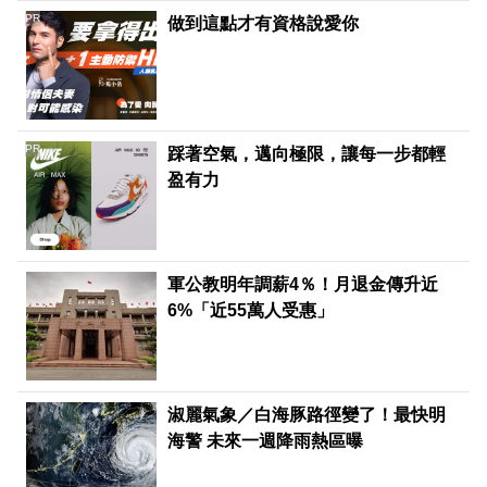
PR
做到這點才有資格說愛你
PR
踩著空氣，邁向極限，讓每一步都輕
盈有力
軍公教明年調薪4％！月退金傳升近
6%「近55萬人受惠」
淑麗氣象／白海豚路徑變了！最快明
海警 未來一週降雨熱區曝