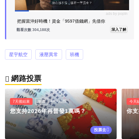
ads by popIn
把握當沖好時機！資金「9597借錢網」先借你
深入了解
觀看次數 304,188次
星宇航空
液壓異常
班機
網路投票
4K人已投
7天後結束
單選
今天
您支持2026年再普發1萬嗎？
你支
投票去