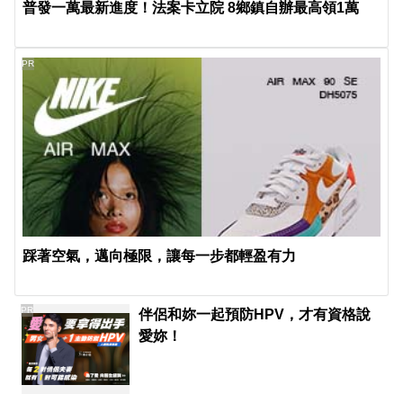
普發一萬最新進度！法案卡立院 8鄉鎮自辦最高領1萬
PR
踩著空氣，邁向極限，讓每一步都輕盈有力
PR
伴侶和妳一起預防HPV，才有資格說
愛妳！