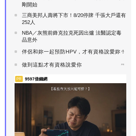
剛開始
三商美邦人壽將下市！8/20停牌 千張大戶還有
252人
NBA／灰熊前鋒克拉克死因出爐 法醫認定毒
品意外
伴侶和妳一起預防HPV，才有資格說愛妳！
PR
做到這點才有資格說愛你
PR
9597借錢網
PR