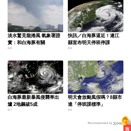
淡水驚見龍捲風 氣象署證
快訊／白海豚逼近！連江
實：和白海豚有關
縣宣布明天停班停課
8/8
8/8
白海豚最新暴風侵襲率出
明天會放颱風假嗎？8縣市
爐 2地飆破5成
達「停班課標準」
8/7
8/8
Recommended by