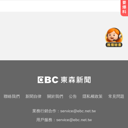
滴管餵毒性侵致死！台中宮廟總幹
事摧殘傳播妹 下場出爐
民進黨資深前輩辭世！前彰化市代
蔡裕昌罹癌 享壽71歲
天天吃燒烤香腸 14歲女竟罹大腸癌
滴管餵毒性侵致死！台中宮廟總幹
事摧殘傳播妹 下場出爐
民進黨資深前輩辭世！前彰化市代
聯絡我們
新聞自律
關於我們
公告
隱私權政策
常見問題
蔡裕昌罹癌 享壽71歲
業務行銷合作：
service@ebc.net.tw
用戶服務：
service@ebc.net.tw