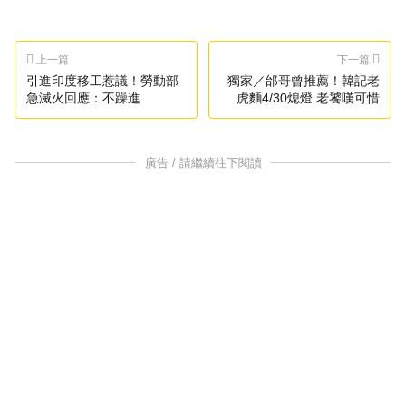
上一篇
下一篇
引進印度移工惹議！勞動部
獨家／邰哥曾推薦！韓記老
急滅火回應：不躁進
虎麵4/30熄燈 老饕嘆可惜
廣告 / 請繼續往下閱讀