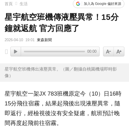
首頁
生活
加入為 Google 偏好來源
星宇航空班機傳液壓異常！15分
鐘就返航 官方回應了
2026-04-10
19:01
東森新聞
00:00
星宇航空班機傳出液壓異常。（圖／翻攝自桃園機場即時影
像）
星宇航空
一架JX 783
班機
原定今（10）日16時
15分飛往宿霧，結果起飛後出現
液壓異常
，隨
即返行，經檢視後沒有安全疑慮，航班預計晚
間再度起飛前往宿霧。