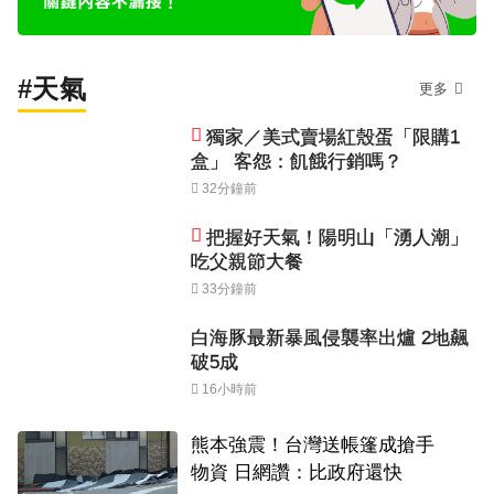
#天氣
更多
獨家／美式賣場紅殼蛋「限購1
盒」 客怨：飢餓行銷嗎？
32分鐘前
把握好天氣！陽明山「湧人潮」
吃父親節大餐
33分鐘前
白海豚最新暴風侵襲率出爐 2地飆
破5成
16小時前
熊本強震！台灣送帳篷成搶手
物資 日網讚：比政府還快