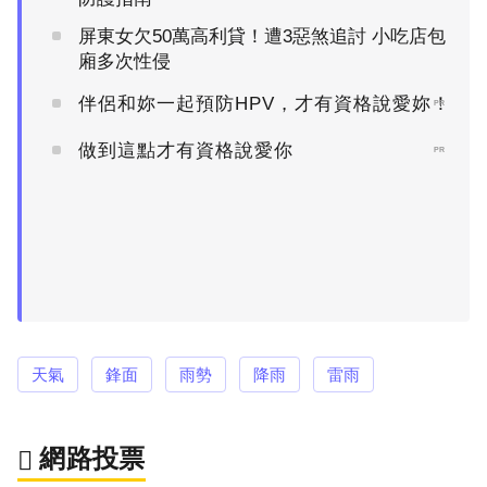
屏東女欠50萬高利貸！遭3惡煞追討 小吃店包
廂多次性侵
伴侶和妳一起預防HPV，才有資格說愛妳！
PR
做到這點才有資格說愛你
PR
天氣
鋒面
雨勢
降雨
雷雨
網路投票