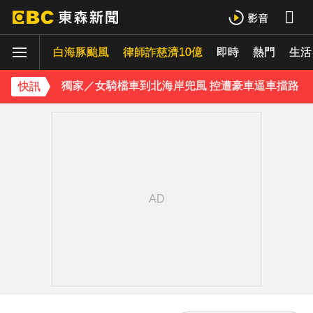
獨家／美式賣場紅殼蛋「限購1盒」 客怨：飢餓行銷嗎？
白海豚颱風
律師詐慈濟10億
即時
熱門
生活
獨家／女騎檔車到北海岸兜風 控遭豪車逼車擋路
快訊
中颱白海豚暴風圈逼近！7地區達停班課標準
強風吹襲！宜蘭郵局外牆磁磚「一日掉兩次」
《理財達人秀》X 安聯投信免費講座報名中！搶先卡位 2027
下載東森App，隨時掌握天下大小事！
快訊／雷雨狂炸雙北！警戒地區一次看