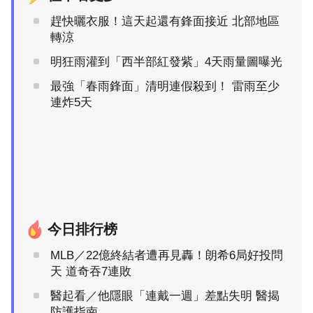
趕快曬衣服！這天起還有鋒面接近 北部地區
轉涼
明狂雨灌到「西半部紅發紫」4天雨量圖曝光
最強「春雨鋒面」清明連假殺到！ 雷雨至少
連炸5天
今日排行榜
MLB／22億終結者遭再見轟！朗希6局好投問
天 道奇吞7連敗
醫起看／他隱眼「連戴一週」差點失明 醫揭
防護指南