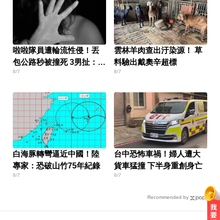
啦啦隊員遭輪流性侵！丟
雲林羊肉查出汙染源！ 草
包公路秒被撞死 3男扯：她
料驗出戴奧辛超標
8/7
8/7
自願的
白海豚轉彎逼近中國！陸
台中恐怖車禍！婦人遭大
專家：恐破山竹75年紀錄
貨車猛撞 下半身重創身亡
8/7
8/7
Recommended by