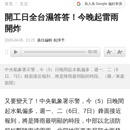
首頁
生活
加入為 Google 偏好來源
開工日全台濕答答！今晚起雷雨
開炸
2026-04-05
13:23
責任編輯 柏淨予
00:00
中央氣象署示警，今（5）日晚間起水氣偏多，週一、二（6
日、7日）鋒面接近報到，將是降雨最明顯的時段。（圖／東森
新聞）
又要變天了！中央氣象署示警，今（5）日晚間
起水氣偏多，週一、二（6日、7日）
鋒面
接近
報到，將是
降雨
最明顯的時段，中部以北須防