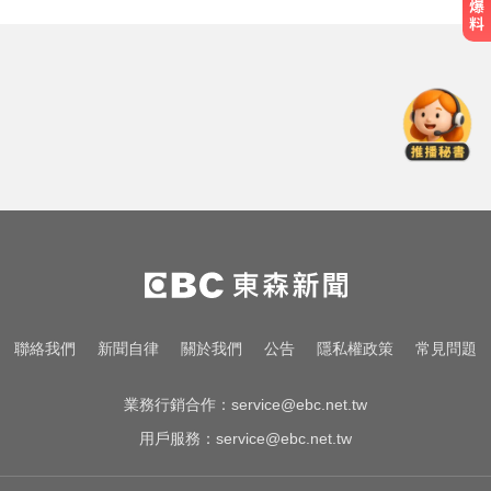
14年豪門婚變！48歲小刀證實離婚
台玻千金：還是家人
NBA／灰熊前鋒克拉克死因出爐 法
醫認定毒品意外
高市議員范織欽涉收回扣遭聲押 裁
定120萬元交保
14年豪門婚變！48歲小刀證實離婚
台玻千金：還是家人
NBA／灰熊前鋒克拉克死因出爐 法
聯絡我們
新聞自律
關於我們
公告
隱私權政策
常見問題
醫認定毒品意外
業務行銷合作：
service@ebc.net.tw
用戶服務：
service@ebc.net.tw