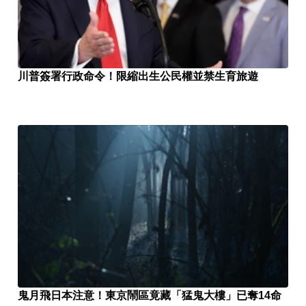
川普簽署行政命令！限縮出生公民權並禁生育旅遊
鬼月飛日本注意！東京鬧區竟藏「猛鬼大樓」已奪14命