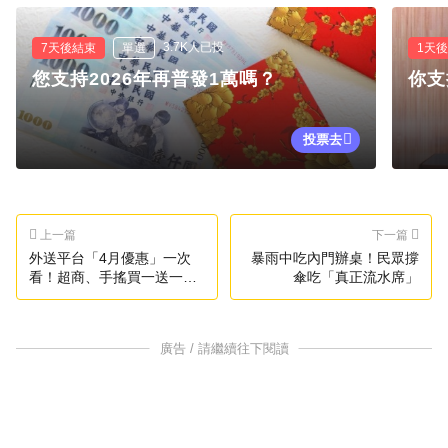
3.7K人已投
7天後結束
單選
1天
您支持2026年再普發1萬嗎？
你支
投票去
上一篇
下一篇
外送平台「4月優惠」一次
暴雨中吃內門辦桌！民眾撐
看！超商、手搖買一送一全
傘吃「真正流水席」
攻略
廣告 / 請繼續往下閱讀