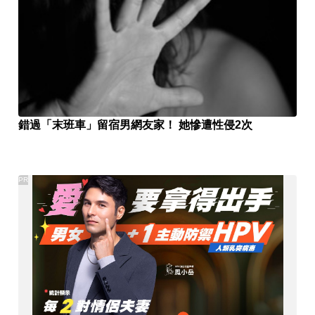
錯過「末班車」留宿男網友家！ 她慘遭性侵2次
PR