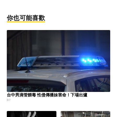
你也可能喜歡
台中男滴管餵毒 性侵傳播妹害命！下場出爐
8/7