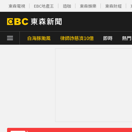
東森電視
EBC地產王
造咖
東森娛樂
東森財經
白海豚颱風
律師詐慈濟10億
即時
熱門
下載東森App，隨時掌握天下大小事！
淡水驚見龍捲風 氣象署證實：和白海豚有關
永和豆漿創辦人林炳生病逝 享壽70歲
35分
台指期夜盤狂飆736點 專家揭反彈契機上看48