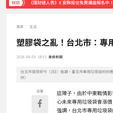
《理財達人秀》X 安聯投信免費講座報名中！搶
快訊
下載東森App，隨時掌握天下大小事！
淡水驚見龍捲風 氣象署證實：和白海豚有關
首頁
生活
塑膠袋之亂！台北市：專
2026-04-03
18:53
東森新聞
台北市環保局今（3日）強調，臺北市專用垃圾袋的供
供）
分享
這陣子，由於
中東
戰情影
心未來專用
垃圾袋
會
漲價
強調，台北市專用垃圾袋