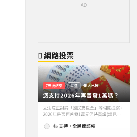
網路投票
4K人已投
7天後結束
單選
您支持2026年再普發1萬嗎？
立法院正討論「國民支援金」等相關提案，
2026年是否再普發1萬元仍待審議(請見下
方新聞)。如果2026年再普發1萬元，你支
👍 支持，全民都該領
持嗎？