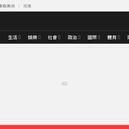
東森美洲
简体
生活
娛樂
社會
政治
國際
體育
12分鐘前
鐘前
000點
54分鐘前