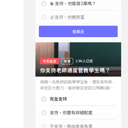
💲 支持，但能發2萬嗎？
💰 支持，但應排富
投票去
2.9K人已投
今天結束
單選
你支持老師適度管教學生嗎？
南韓一名教師因勸導學生後，遭家長申訴、
承受巨大壓力，最終被認定因公殉職(請見
下列新聞)，引發外界關注教師教權。請問
完全支持
你支持老師適度管教學生嗎？
支持，但要有詳細配套
不支持，應由家長負責