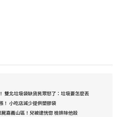
！ 雙北垃圾袋缺貨民眾怒了：垃圾要怎麼丟
漲！ 小吃店減少提供塑膠袋
棄屍嘉義山區！兒被逮恍惚 檢排除他殺