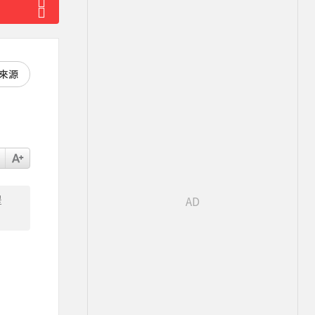
好來源
提