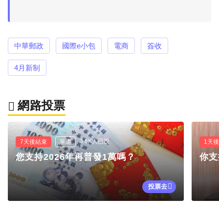
中華郵政
國際e小包
電商
簽收
4月新制
網路投票
3.6K人已投
7天後結束
單選
1天
您支持2026年再普發1萬嗎？
你支
投票去