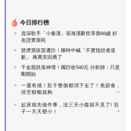
今日排行榜
資深歌手「小秦漢」張海漢辭世享壽68歲 好
友證實噩耗
慈濟買疫苗遭詐！陳時中喊「不實指控者道
歉」 蔣萬安回應了
千金股跌落神壇！國巨收540元 分析師：只是
剛開始
一週有感！肚子整個都消下去了！免節食，
排空順暢就夠
PR
起床就先做件事，沒三天小腹就不見了! 肚
子一天天變小！
PR