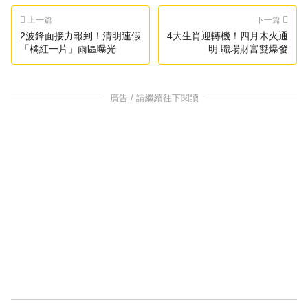
上一篇
下一篇
2波鋒面接力報到！清明連假
4大生肖迎轉機！四月木火通
「橘紅一片」雨區曝光
明 職場財富雙爆發
廣告 / 請繼續往下閱讀