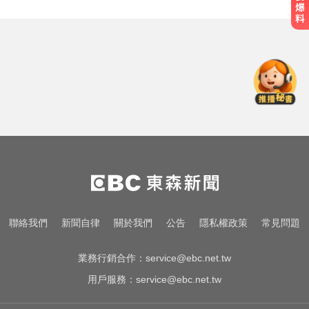
愛玩車／無聲超跑失寵 瑪莎拉蒂將
回歸V8手排
白海豚進逼沖繩鹿兒島 強風豪雨26
萬人撤離
快訊／85歲老婦遭夫殺害！疑孫子
目睹嚇壞報警
愛玩車／無聲超跑失寵 瑪莎拉蒂將
回歸V8手排
白海豚進逼沖繩鹿兒島 強風豪雨26
聯絡我們
新聞自律
關於我們
公告
隱私權政策
常見問題
萬人撤離
業務行銷合作：
service@ebc.net.tw
用戶服務：
service@ebc.net.tw