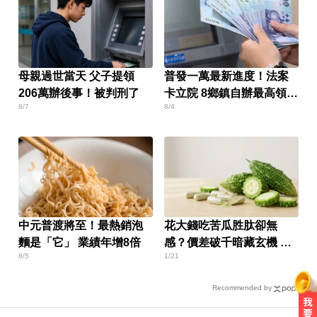
母親過世當天 父子提領
普發一萬最新進度！法案
206萬辦後事！被判刑了
卡立院 8鄉鎮自辦最高領1
8/7
8/4
萬
中元普渡將至！最熱銷泡
花大錢吃苦瓜胜肽卻無
麵是「它」 業績年增8倍
感？價差破千暗藏玄機 買
8/5
1/21
前必看4大關鍵
Recommended by