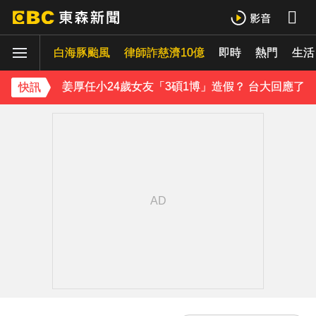
《理財達人秀》X 安聯投信免費講座報名中！搶先卡位 2027
白海豚颱風
律師詐慈濟10億
即時
熱門
生活
70歲鋼吉他大師湯米德塔莫驟逝 妻淚喊：永遠是我一生摯愛
姜厚任小24歲女友「3碩1博」造假？ 台大回應了
快訊
下載東森App，隨時掌握天下大小事！
熊本強震！台灣送帳篷成搶手物資 日網讚：比政府還快