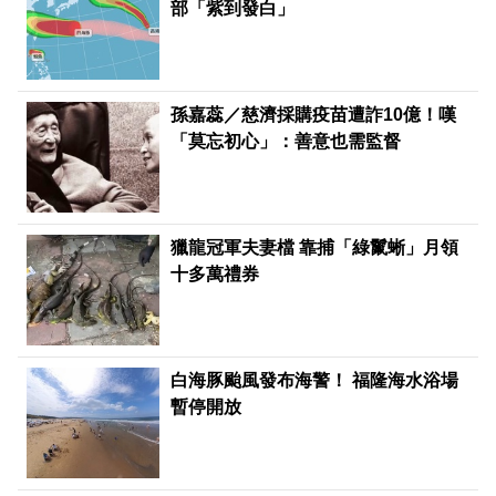
部「紫到發白」
孫嘉蕊／慈濟採購疫苗遭詐10億！嘆
「莫忘初心」：善意也需監督
獵龍冠軍夫妻檔 靠捕「綠鬣蜥」月領
十多萬禮券
白海豚颱風發布海警！ 福隆海水浴場
暫停開放