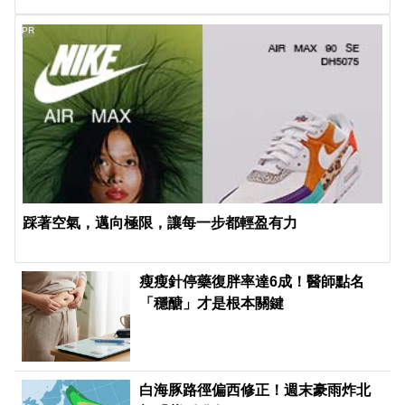
PR
踩著空氣，邁向極限，讓每一步都輕盈有力
瘦瘦針停藥復胖率達6成！醫師點名
「穩醣」才是根本關鍵
白海豚路徑偏西修正！週末豪雨炸北