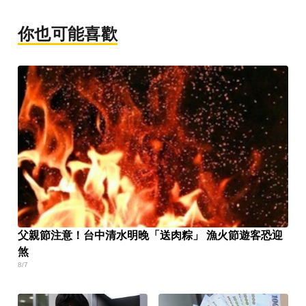
你也可能喜歡
父親節注意！台中清水明晚「送肉粽」 漁火節遊客恐迎
煞
8/7