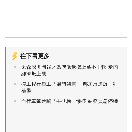
往下看更多
東森深度周報／為偶像豪擲上萬不手軟 愛的
經濟無上限
控工程行員工「踹門飆罵」 鄰居反遭爆「狂
檢舉」
自行車隊硬闖「手扶梯」慘摔 站務員急停機