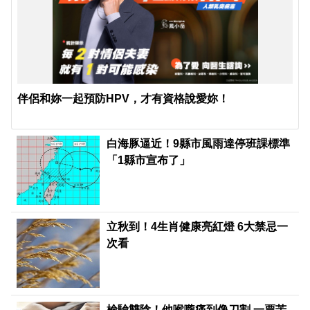
伴侶和妳一起預防HPV，才有資格說愛妳！
白海豚逼近！9縣市風雨達停班課標準
「1縣市宣布了」
立秋到！4生肖健康亮紅燈 6大禁忌一
次看
檢驗雙陰！他喉嚨痛到像刀割 一票苦