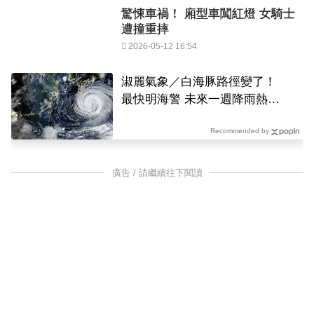
驚悚車禍！ 廂型車闖紅燈 女騎士
遭撞重摔
2026-05-12 16:54
淑麗氣象／白海豚路徑變了！
最快明海警 未來一週降雨熱區
曝
Recommended by
廣告 / 請繼續往下閱讀