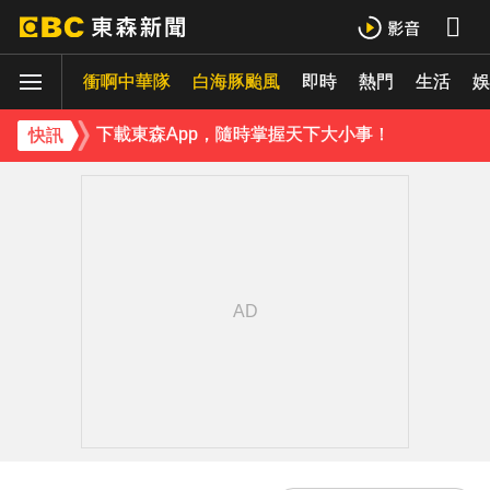
《理財達人秀》X 安聯投信免費講座報名中！搶先卡位 2027
衝啊中華隊
下載東森App，隨時掌握天下大小事！
白海豚颱風
即時
熱門
生活
娛
《理財達人秀》X 安聯投信免費講座報名中！搶先卡位 2027
快訊