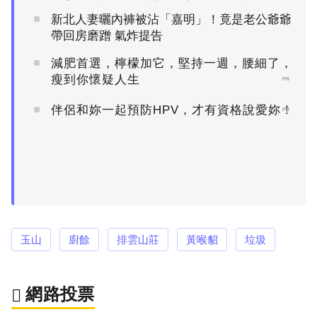
新北人妻曬內褲被沾「嘉明」！竟是老公爺爺
帶回房磨蹭 氣炸提告
減肥首選，檸檬加它，堅持一週，腰細了，
瘦到你懷疑人生
PR
伴侶和妳一起預防HPV，才有資格說愛妳！
PR
玉山
廚餘
排雲山莊
黃喉貂
垃圾
網路投票