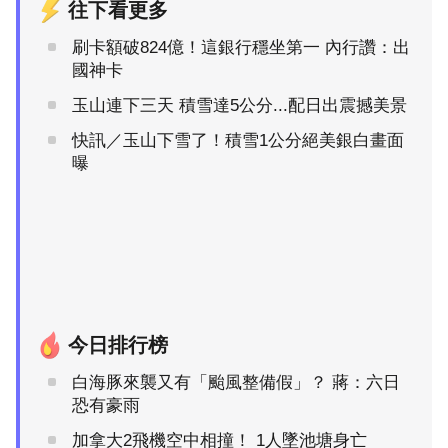
往下看更多
刷卡額破824億！這銀行穩坐第一 內行讚：出
國神卡
玉山連下三天 積雪達5公分...配日出震撼美景
快訊／玉山下雪了！積雪1公分絕美銀白畫面
曝
今日排行榜
白海豚來襲又有「颱風整備假」？ 蔣：六日
恐有豪雨
加拿大2飛機空中相撞！ 1人墜池塘身亡