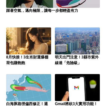
踩著空氣，邁向極限，讓每一步都輕盈有力
8月快接！3生肖財運爆棚
明天出門注意！3縣市紫外
荷包賺飽飽
線達「危險級」
白海豚路徑偏西修正！週
Gmail將砍3大實用功能！