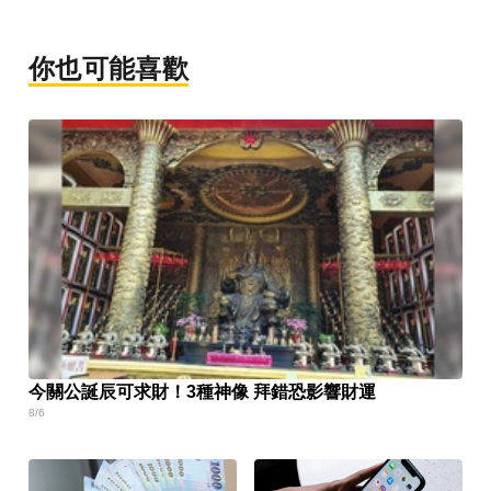
你也可能喜歡
今關公誕辰可求財！3種神像 拜錯恐影響財運
8/6