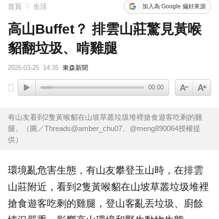
首頁
生活
加入為 Google 偏好來源
高山Buffet？ 排雲山莊驚見黃喉
貂翻垃圾、啃雞腿
2026-03-25
14:35
東森新聞
00:00
有山友看到2隻黃喉貂在山坡草叢垃圾堆裡搶食遊客吃剩的雞
腿。（圖／Threads@amber_chu07、@meng890064授權提
供）
環境亂危害生態，有山友攀登
玉山
時，在
排雲
山莊
附近，看到2隻
黃喉貂
在山坡草叢
垃圾
堆裡
搶食遊客吃剩的雞腿，登山客亂丟垃圾、
廚餘