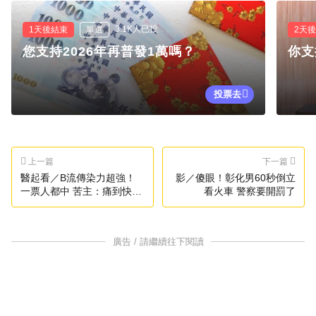
3.1K人已投
1天後結束
單選
2天
您支持2026年再普發1萬嗎？
你支
投票去
上一篇
下一篇
醫起看／B流傳染力超強！
影／傻眼！彰化男60秒倒立
一票人都中 苦主：痛到快往
看火車 警察要開罰了
生
廣告 / 請繼續往下閱讀