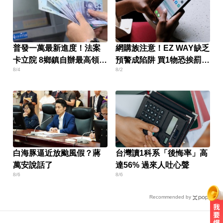
普發一萬最新進度！法案
網購族注意！EZ WAY缺乏
卡立院 8鄉鎮自辦最高領1
預警成陷阱 買1物恐挨罰百
8/4
8/2
萬
萬
白海豚逼近放颱風假？蔣
台灣讀1科系「後悔率」高
萬安說話了
達56% 過來人吐心聲
8/6
8/6
Recommended by