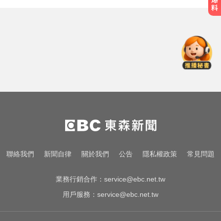
環法女子自行車賽爆「胸罩作
弊」！官方急出手
醫起看／20歲男私密處驚見「白刺
顆粒」醫揭真相
《唐伯虎》資深綠葉演員 黎彼得病
逝...好友悲痛證實
環法女子自行車賽爆「胸罩作
弊」！官方急出手
醫起看／20歲男私密處驚見「白刺
聯絡我們
新聞自律
關於我們
公告
隱私權政策
常見問題
顆粒」醫揭真相
業務行銷合作：
service@ebc.net.tw
用戶服務：
service@ebc.net.tw