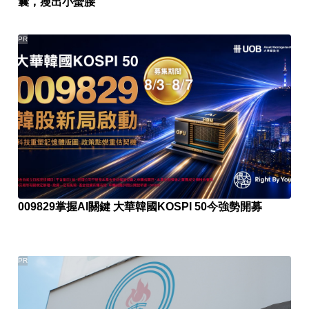
囊，瘦出小蠻腰
PR
009829掌握AI關鍵 大華韓國KOSPI 50今強勢開募
PR