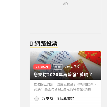
網路投票
2.9K人已投
2天後結束
單選
您支持2026年再普發1萬嗎？
立法院正討論「國民支援金」等相關提案，
2026年是否再普發1萬元仍待審議(請見下
方新聞)。如果2026年再普發1萬元，你支
👍 支持，全民都該領
持嗎？