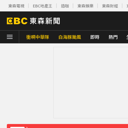
東森電視
EBC地產王
造咖
東森娛樂
東森財經
衝啊中華隊
白海豚颱風
即時
熱門
下載東森App，隨時掌握天下大小事！
《理財達人秀》X 安聯投信免費講座報名中！搶
王彩樺現身味全龍開球！鬆口「最後一次調
下載東森App，隨時掌握天下大小事！