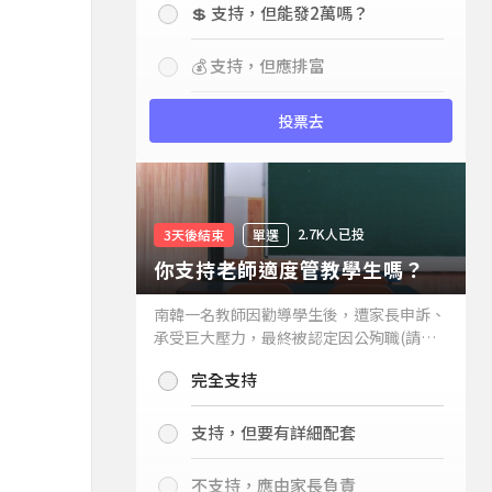
💲 支持，但能發2萬嗎？
💰 支持，但應排富
投票去
2.7K人已投
3天後結束
單選
你支持老師適度管教學生嗎？
南韓一名教師因勸導學生後，遭家長申訴、
承受巨大壓力，最終被認定因公殉職(請見
下列新聞)，引發外界關注教師教權。請問
完全支持
你支持老師適度管教學生嗎？
支持，但要有詳細配套
不支持，應由家長負責