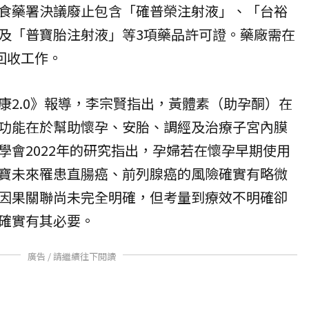
食藥署決議廢止包含「確普榮注射液」、「台裕
及「普寶胎注射液」等3項藥品許可證。藥廠需在
回收工作。
康2.0》報導，李宗賢指出，黃體素（助孕酮）在
功能在於幫助懷孕、安胎、調經及治療子宮內膜
學會2022年的研究指出，孕婦若在懷孕早期使用
寶未來罹患直腸癌、前列腺癌的風險確實有略微
因果關聯尚未完全明確，但考量到療效不明確卻
確實有其必要。
廣告 / 請繼續往下閱讀