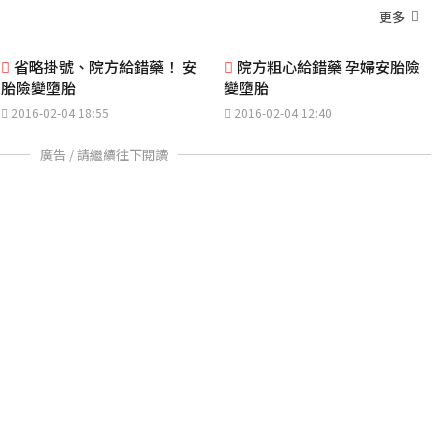
更多
省略掛號、院方給錯藥！ 安
院方粗心給錯藥 孕婦安胎險
胎險變墮胎
變墮胎
2016-02-04 18:55
2016-02-04 12:40
廣告 / 請繼續往下閱讀