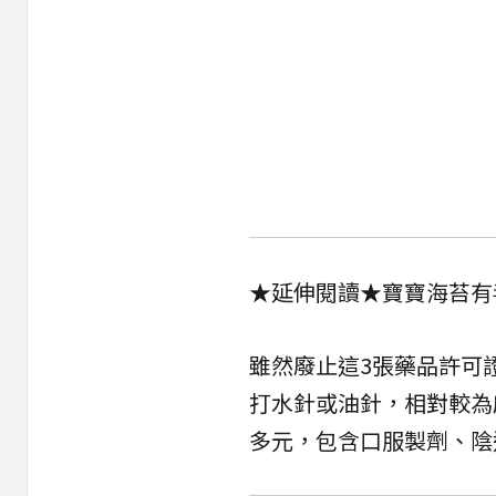
★延伸閱讀★
寶寶海苔有
雖然廢止這3張藥品許可
打水針或油針，相對較為
多元，包含口服製劑、陰