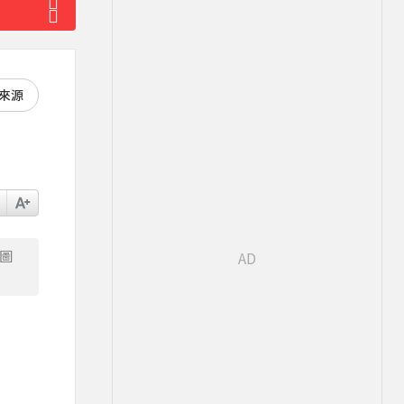
好來源
圖