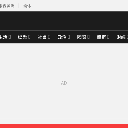
東森美洲
简体
生活
娛樂
社會
政治
國際
體育
財經
先卡位 2027
整」哽咽憶亡母吐心聲
56分鐘前