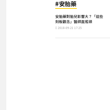
#安胎藥
安胎藥對胎兒影響大？「這些
刻板觀念」醫師直搖頭
2018-09-21 17:25