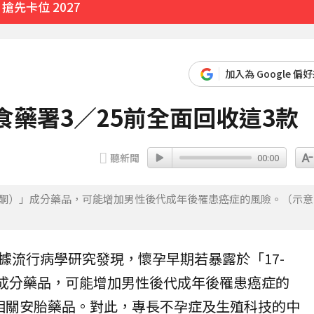
先卡位 2027
加入為 Google 偏
食藥署3∕25前全面回收這3款
聽新聞
00:00
羥孕酮）」成分藥品，可能增加男性後代成年後罹患癌症的風險。（示意
據流行病學研究發現，
懷孕
早期若暴露於「17-
」成分藥品，可能增加男性後代成年後罹患癌症的
相關
安胎藥
品。對此，專長不孕症及生殖科技的中