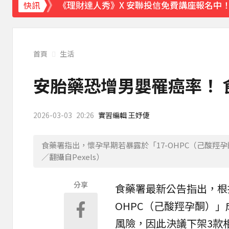
《理財達人秀》X 安聯投信免費講座報名中！搶
快訊
首頁
生活
安胎藥恐增男嬰罹癌率！ 
2026-03-03
20:26
實習編輯 王妤倢
食藥署指出，懷孕早期若暴露於「17-OHPC（己酸
／翻攝自Pexels）
分享
食藥署
最新公告指出，根
OHPC（己酸羥孕酮）
風險，因此決議下架3款