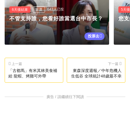
643人已投
6天後結束
單選
5天
不管支持誰，您看好誰當選台中市長？
您支
投票去
上一篇
下一篇
「古都馬」有米其林美食補
東森深度週報／中年危機人
給 龍蝦、烤雞可外帶
生低谷 全球統計48歲最不幸
廣告 / 請繼續往下閱讀