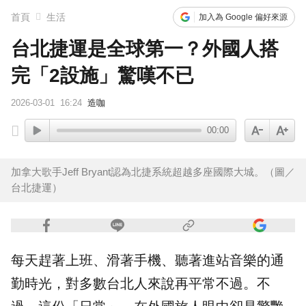
首頁
生活
加入為 Google 偏好來源
玉澤演巡演首站獻給台北！加碼「自拍+簽名會」 寵粉無極限
台北捷運是全球第一？外國人搭
富婆砸錢拍短劇塞60場吻戲！男星爆「開房被包養」 親上火線揭真相
完「2設施」驚嘆不已
SEVENTEEN勝寬、Dino同天入伍！玟奎9月服替代役
2026-03-01
16:24
造咖
泰男團Dragon 5男星爆死訊！騎單車離家失聯 陳屍河中驚見「20公斤重物」
00:00
女星告別9年演藝圈！轉行當計程車司機 曝收入：比演員賺更多
加拿大歌手Jeff Bryant認為北捷系統超越多座國際大城。（圖／
台北捷運）
下載東森App，隨時掌握天下大小事！
愛玩車／藍寶堅尼超強新車 還沒發表就破紀錄
每天趕著上班、滑著手機、聽著進站音樂的通
勤時光，對多數
台北
人來說再平常不過。不