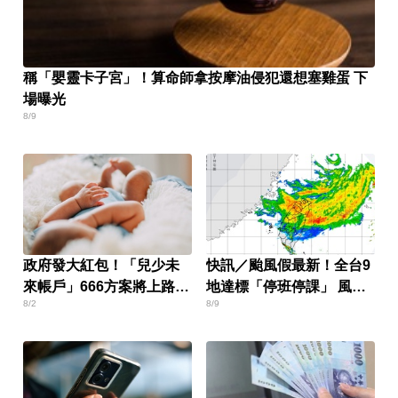
稱「嬰靈卡子宮」！算命師拿按摩油侵犯還想塞雞蛋 下
場曝光
8/9
政府發大紅包！「兒少未
快訊／颱風假最新！全台9
來帳戶」666方案將上路
地達標「停班停課」 風雨
8/2
8/9
提領細節一次看
預測一次看