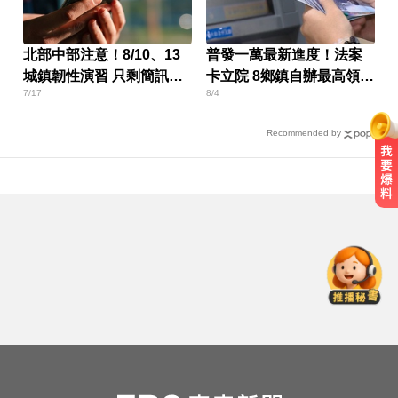
北部中部注意！8/10、13
普發一萬最新進度！法案
城鎮韌性演習 只剩簡訊通
卡立院 8鄉鎮自辦最高領1
7/17
8/4
話可用
萬
Recommended by
6.4萬名股東注意！三商壽下市倒數
快
「千張大戶」還有245人
再