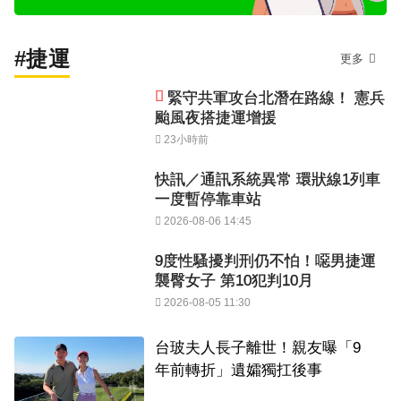
#捷運
更多
緊守共軍攻台北潛在路線！ 憲兵
颱風夜搭捷運增援
23小時前
快訊／通訊系統異常 環狀線1列車
一度暫停靠車站
2026-08-06 14:45
9度性騷擾判刑仍不怕！噁男捷運
襲臀女子 第10犯判10月
2026-08-05 11:30
台玻夫人長子離世！親友曝「9
年前轉折」遺孀獨扛後事