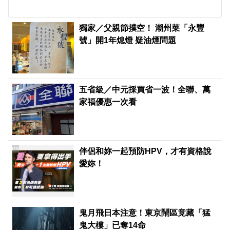
獨家／父親節撲空！ 潮州菜「永豐
號」開1年熄燈 疑油煙問題
五省級／中元採買省一波！全聯、萬
家福優惠一次看
PR
伴侶和妳一起預防HPV，才有資格說
愛妳！
鬼月飛日本注意！東京鬧區竟藏「猛
鬼大樓」已奪14命