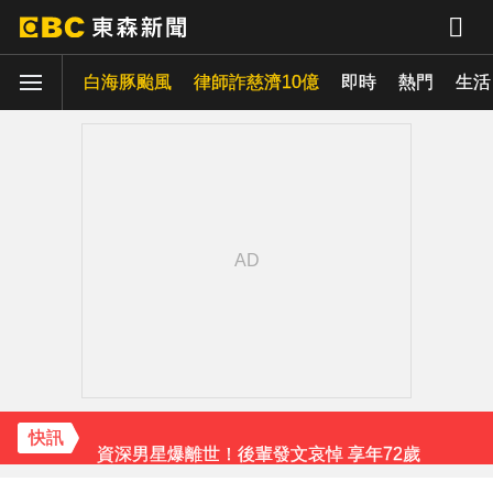
白海豚颱風
律師詐慈濟10億
即時
熱門
生活
下載東森App，隨時掌握天下大小事！
愛玩車／藍寶堅尼超強新車 還沒發表就破紀錄
女律師涉詐慈濟10億 全國律師聯合會4點聲明：嚴厲譴責
新／泰國再爆槍擊！ 前國會議員在政府辦公室開槍2傷
Ozone林佳辰大跳女團舞變「佳美」 舞台獻香吻全場暴動了
資深男星爆離世！後輩發文哀悼 享年72歲
快訊
TWICE定延不續約！手寫信宣布離開JYP 簽新東家成邊佑錫師妹