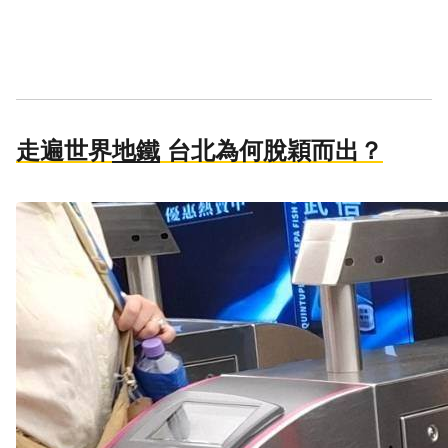
走遍世界
地鐵
台北為何脫穎而出？