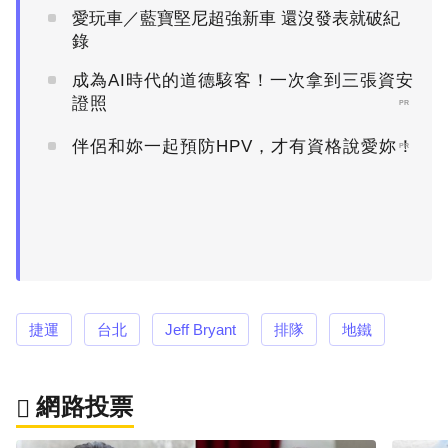
愛玩車／藍寶堅尼超強新車 還沒發表就破紀
錄
成為AI時代的道德駭客！一次拿到三張資安
證照
PR
伴侶和妳一起預防HPV，才有資格說愛妳！
PR
捷運
台北
Jeff Bryant
排隊
地鐵
網路投票