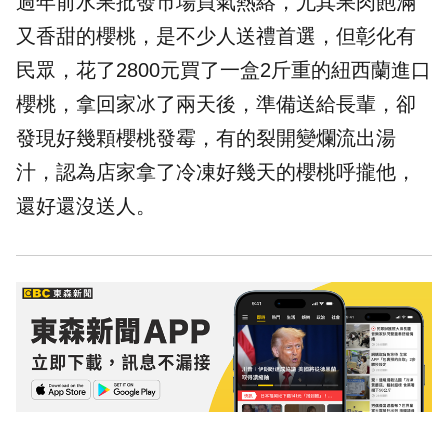
過年前水果批發市場買氣熱絡，尤其果肉飽滿
又香甜的櫻桃，是不少人送禮首選，但
彰化
有
民眾，花了2800元買了一盒2斤重的紐西蘭進口
櫻桃，拿回家冰了兩天後，準備送給長輩，卻
發現好幾顆櫻桃發霉，有的裂開變爛流出湯
汁，認為店家拿了冷凍好幾天的櫻桃呼攏他，
還好還沒送人。