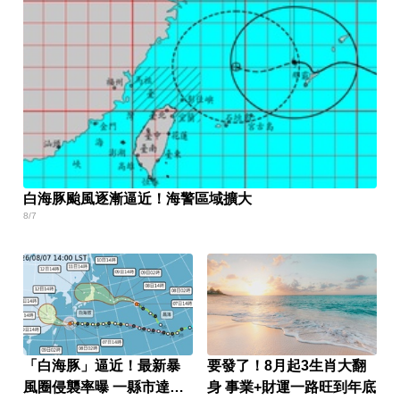
白海豚颱風逐漸逼近！海警區域擴大
8/7
「白海豚」逼近！最新暴
要發了！8月起3生肖大翻
風圈侵襲率曝 一縣市達
身 事業+財運一路旺到年底