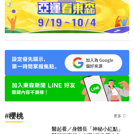
#櫻桃
更多
醫起看／身體長「神秘小紅點」