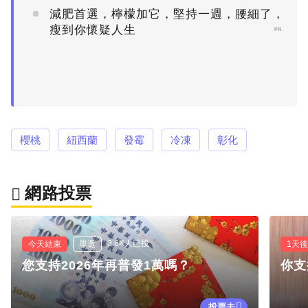
減肥首選，檸檬加它，堅持一週，腰細了，
瘦到你懷疑人生
PR
櫻桃
紐西蘭
發霉
冷凍
彰化
網路投票
3.6K人已投
今天結束
單選
1天
您支持2026年再普發1萬嗎？
你支
投票去