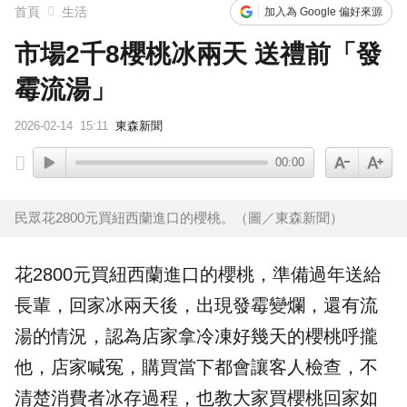
首頁
生活
加入為 Google 偏好來源
市場2千8櫻桃冰兩天 送禮前「發
霉流湯」
2026-02-14
15:11
東森新聞
00:00
民眾花2800元買紐西蘭進口的櫻桃。（圖／東森新聞）
花2800元買
紐西蘭
進口的
櫻桃
，準備過年送給
長輩，回家冰兩天後，出現
發霉
變爛，還有流
湯的情況，認為店家拿
冷凍
好幾天的櫻桃呼攏
他，店家喊冤，購買當下都會讓客人檢查，不
清楚消費者冰存過程，也教大家買櫻桃回家如