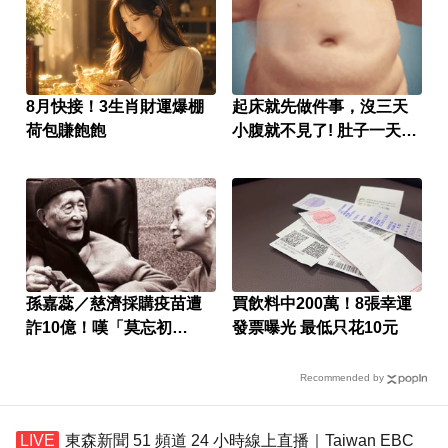
8月快接！3生肖財運爆棚
起床就先做件事，沒三天
荷包賺飽飽
小腹就不見了! 肚子一天天
變小！
孫嘉蕊／慈濟採購疫苗遭
買飲料中200萬！8張幸運
詐10億！嘆「莫忘初
發票曝光 最低只花10元
心」：善意也需監督
Recommended by
東森新聞 51 頻道 24 小時線上直播｜Taiwan EBC