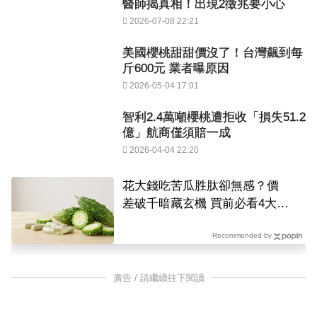
醫師揭真相！出現2徵兆要小心
2026-07-08 22:21
美國櫻桃甜甜價沒了！台灣飆到每
斤600元 業者曝原因
2026-05-04 17:01
智利2.4萬噸櫻桃遭拒收「損失51.2
億」航商僅須賠一成
2026-04-04 22:20
花大錢吃苦瓜胜肽卻無感？價
差破千暗藏玄機 買前必看4大關
鍵
Recommended by
廣告 / 請繼續往下閱讀