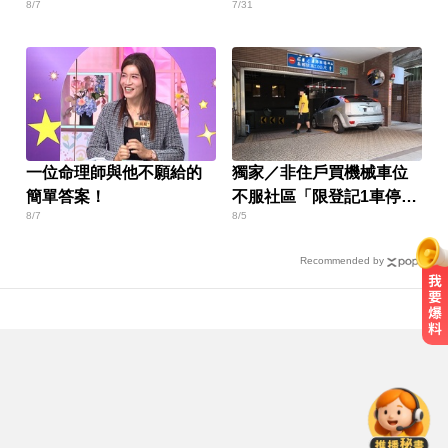
8/7
7/31
59％
一位命理師與他不願給的
獨家／非住戶買機械車位
簡單答案！
不服社區「限登記1車停」
8/7
8/5
報警
Recommended by
國中暑輔悲劇！小六升國一男學生
折斷掃把刺傷女師 右眼恐失明
緯創股利2度延發史上首例 金管會
說重話：考慮收回股務自辦