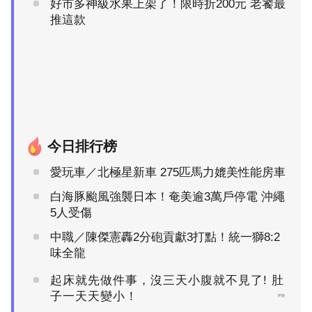
好市多神級水果上架了！限時折200元 老饕最
推這款
今日排行榜
愛玩車／北極星新車 275匹馬力媲美性能房車
白海豚颱風強襲日本！奄美逾3萬戶停電 沖繩
5人受傷
中職／陳傑憲轟2分砲貢獻3打點！統一獅8:2
味全龍
起床就先做件事，沒三天小腹就不見了! 肚
子一天天變小！
PR