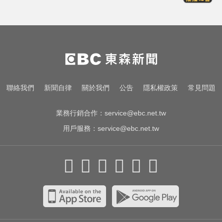
MLB／李灝宇替補2打數未敲安！拚
台將單季最多安卡關
國中暑輔悲劇！小六升國一男學生
折斷掃把刺傷女師 右眼恐失明
緯創股利2度延發史上首例 金管會
聯絡我們
新聞自律
關於我們
公告
隱私權政策
常見問題
說重話：考慮收回股務自辦
業務行銷合作：
service@ebc.net.tw
用戶服務：
service@ebc.net.tw