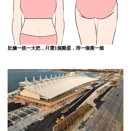
肚腩一抓一大把，只需1個雞蛋，用一個瘦一個