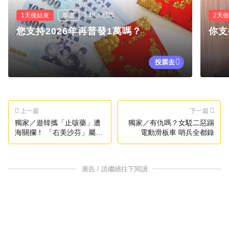
3.1K人已投
1天後結束
單選
2天
您支持2026年再普發1萬嗎？
你支
投票去
上一篇
下一篇
獨家／遊韓攜「止咳藥」遭
獨家／有仇嗎？女駁二惡踢
海關攔！ 「右美沙芬」屬管
電動滑板車 哨兵全都錄
制藥
廣告 / 請繼續往下閱讀