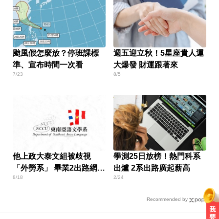
颱風假怎麼放？停班課標
週五迎立秋！5星座貴人運
準、宣布時間一次看
大爆發 財運跟著來
7/23
8/5
他上政大泰文組被歧視
學測25日放榜！熱門科系
「外勞系」 畢業2出路網
出爐 2系出路廣起薪高
8/18
2/24
讚：很吃香
Recommended by