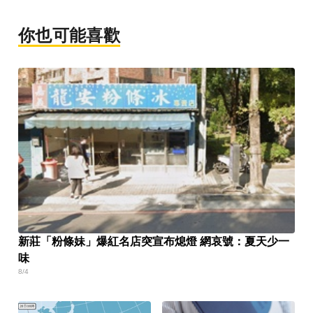
你也可能喜歡
新莊「粉條妹」爆紅名店突宣布熄燈 網哀號：夏天少一
味
8/4