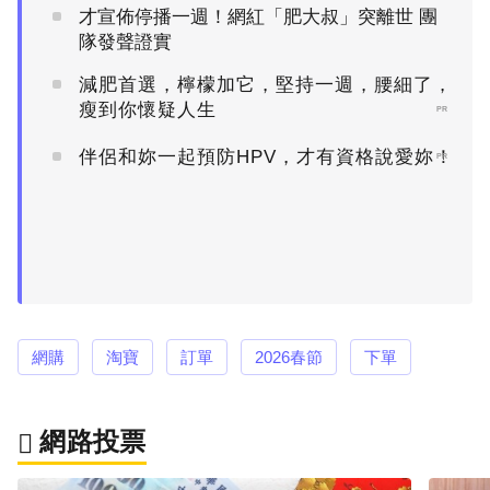
才宣佈停播一週！網紅「肥大叔」突離世 團
隊發聲證實
減肥首選，檸檬加它，堅持一週，腰細了，
瘦到你懷疑人生
PR
伴侶和妳一起預防HPV，才有資格說愛妳！
PR
網購
淘寶
訂單
2026春節
下單
網路投票