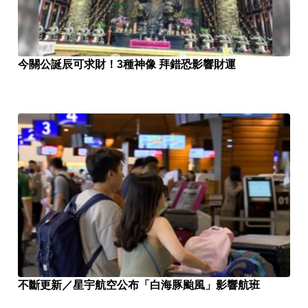
今關公誕辰可求財！3種神像 拜錯恐影響財運
不斷更新／星宇航空公布「白海豚颱風」影響航班