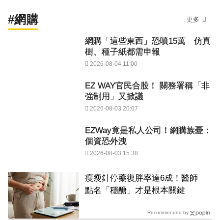
#網購
更多
網購「這些東西」恐噴15萬 仿真
樹、種子紙都需申報
2026-08-04 11:00
EZ WAY官民合股！ 關務署稱「非
強制用」又掀議
2026-08-03 20:07
EZWay竟是私人公司！網購族憂：
個資恐外洩
2026-08-03 15:38
瘦瘦針停藥復胖率達6成！醫師
點名「穩醣」才是根本關鍵
Recommended by