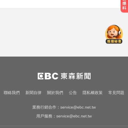
律師勾掮客誆「可買BNT疫苗」 詐
慈濟10億
愛玩車／帕加尼螺絲超貴 可買保時
捷
兩大外送平台：城鎮韌性演習區域
暫停配送服務
律師勾掮客誆「可買BNT疫苗」 詐
慈濟10億
愛玩車／帕加尼螺絲超貴 可買保時
聯絡我們
新聞自律
關於我們
公告
隱私權政策
常見問題
捷
業務行銷合作：
service@ebc.net.tw
用戶服務：
service@ebc.net.tw