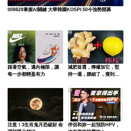
009829掌握AI關鍵 大華韓國KOSPI 50今強勢開募
PR
PR
踩著空氣，邁向極限，讓
減肥首選，檸檬加它，堅
每一步都輕盈有力
持一週，腰細了，瘦到你
懷疑人生
PR
注意！3生肖鬼月恐破財 命
伴侶和妳一起預防HPV，