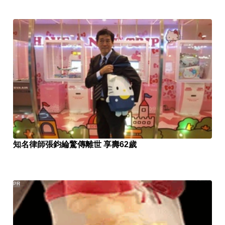
知名律師張鈞綸驚傳離世 享壽62歲
PR