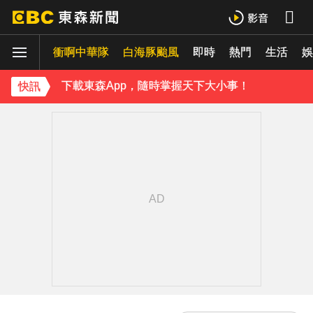
下載東森App，隨時掌握天下大小事！
衝啊中華隊
白海豚颱風
即時
熱門
生活
《理財達人秀》X 安聯投信免費講座報名中！搶先卡位 2027
娛
下載東森App，隨時掌握天下大小事！
快訊
《理財達人秀》X 安聯投信免費講座報名中！搶先卡位 2027