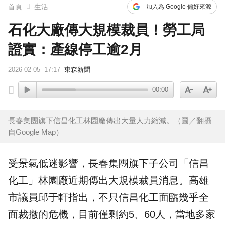
首頁
生活
加入為 Google 偏好來源
石化大廠傳大規模裁員！勞工局
證實：產線停工逾2月
2026-02-05
17:17
東森新聞
00:00
長春集團旗下信昌化工林園廠傳出大量人力縮減。（圖／翻攝
自Google Map）
受景氣低迷影響，長春集團旗下子公司「
信昌
化工
」林園廠近期傳出大規模
裁員
消息。高雄
市
議員
邱于軒指出，不只信昌化工面臨幾乎全
面裁撤的危機，目前僅剩約5、60人，當地多家