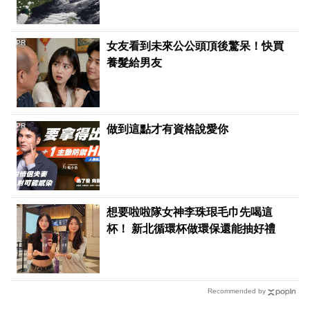
PR
女友看到未來公公頭頂後驚呆！快買
養髮給男友
PR
做到這點才有資格說愛你
想要啦啦隊女神李珠珢毛巾先喝這
杯！ 新北循環杯做環保還能抽好禮
Recommended by