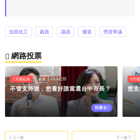
信昌化工
裁員
議員
優退
勞資爭議
網路投票
25人已投
7天後結束
單選
6天
不管支持誰，您看好誰當選台中市長？
您支
投票去
上一篇
下一篇