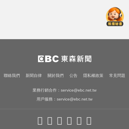
「扭曲變形」男駕駛受困亡
你也有膝蓋喀喀響？醫揭1習慣 恐
害越走越沒力
烏干達拒絕台灣護照入境 外交部持
續交涉聯繫
台南死亡車禍！轎車遭大貨車壓
「扭曲變形」男駕駛受困亡
你也有膝蓋喀喀響？醫揭1習慣 恐
聯絡我們
新聞自律
關於我們
公告
隱私權政策
常見問題
害越走越沒力
業務行銷合作：
service@ebc.net.tw
用戶服務：
service@ebc.net.tw