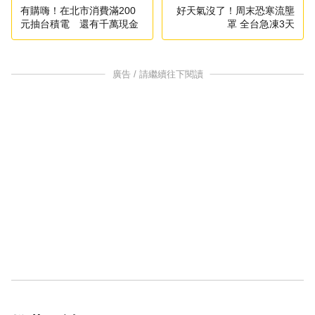
有購嗨！在北市消費滿200
好天氣沒了！周末恐寒流壟
元抽台積電 還有千萬現金
罩 全台急凍3天
廣告 / 請繼續往下閱讀