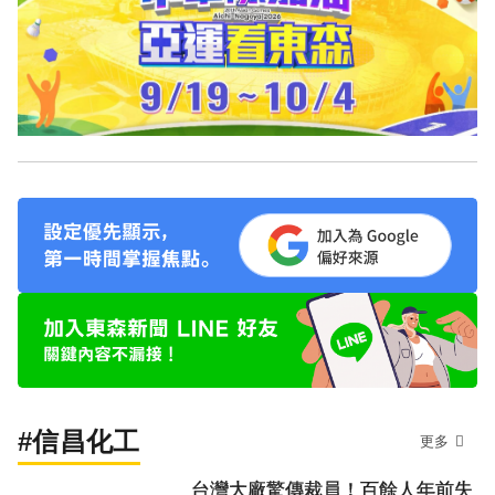
#信昌化工
更多
台灣大廠驚傳裁員！百餘人年前失