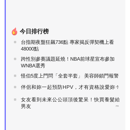
今日排行榜
台指期夜盤狂飆736點 專家揭反彈契機上看
48000點
跨性別參賽議題延燒！NBA前球星宣布參加
WNBA選秀
怪伯5度上門問「全套半套」 美容師鎖門報警
伴侶和妳一起預防HPV，才有資格說愛妳！
PR
女友看到未來公公頭頂後驚呆！快買養髮給
男友
PR