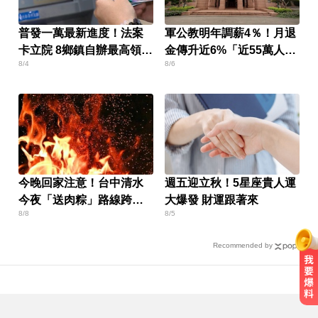
普發一萬最新進度！法案
軍公教明年調薪4％！月退
卡立院 8鄉鎮自辦最高領1
金傳升近6%「近55萬人受
8/4
8/6
萬
惠」
今晚回家注意！台中清水
週五迎立秋！5星座貴人運
今夜「送肉粽」路線跨彰
大爆發 財運跟著來
8/8
8/5
化4鄉鎮
Recommended by
台南死亡車禍！轎車遭大貨車壓