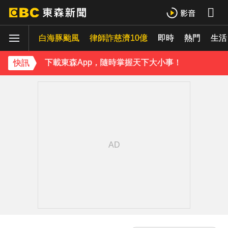
下載東森App，隨時掌握天下大小事！
白海豚颱風
律師詐慈濟10億
即時
熱門
MLB／大谷10局致勝安當救世主！道奇險勝響尾蛇終止7連敗
生活
下載東森App，隨時掌握天下大小事！
快訊
MLB／大谷10局致勝安當救世主！道奇險勝響尾蛇終止7連敗