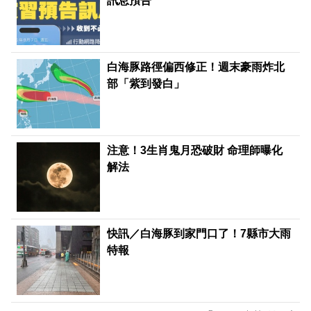
訊息預告
白海豚路徑偏西修正！週末豪雨炸北
部「紫到發白」
注意！3生肖鬼月恐破財 命理師曝化
解法
快訊／白海豚到家門口了！7縣市大雨
特報