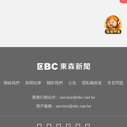
錯過「末班車」留宿男網友家！ 她
慘遭性侵2次
熊本強震！台灣送帳篷成搶手物資
日網讚：比政府還快
中職／中信兄弟折損2重砲！張志
豪、許基宏動刀本季報銷
錯過「末班車」留宿男網友家！ 她
慘遭性侵2次
熊本強震！台灣送帳篷成搶手物資
聯絡我們
新聞自律
關於我們
公告
隱私權政策
常見問題
日網讚：比政府還快
業務行銷合作：
service@ebc.net.tw
用戶服務：
service@ebc.net.tw