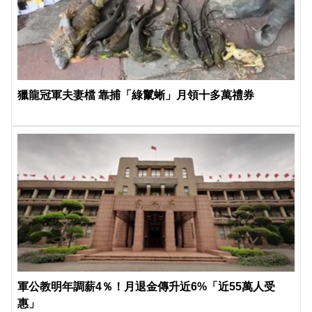
獵龍冠軍夫妻檔 靠捕「綠鬣蜥」月領十多萬禮券
軍公教明年調薪4％！月退金傳升近6%「近55萬人受
惠」