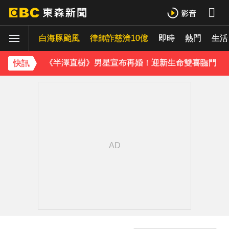
白海豚颱風逼近 氣象署：本島發陸警機率低
《理財達人秀》X 安聯投信免費講座報名中！搶先卡位 2027
白海豚颱風
律師詐慈濟10億
即時
熱門
生活
《半澤直樹》男星宣布再婚！迎新生命雙喜臨門
快訊
下載東森App，隨時掌握天下大小事！
今晚回家注意！台中清水今夜「送肉粽」路線跨彰化4鄉鎮