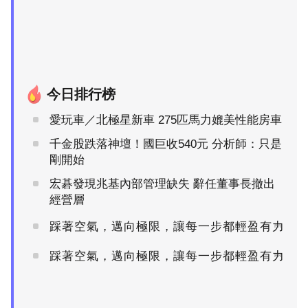
今日排行榜
愛玩車／北極星新車 275匹馬力媲美性能房車
千金股跌落神壇！國巨收540元 分析師：只是
剛開始
宏碁發現兆基內部管理缺失 辭任董事長撤出
經營層
踩著空氣，邁向極限，讓每一步都輕盈有力
PR
踩著空氣，邁向極限，讓每一步都輕盈有力
PR