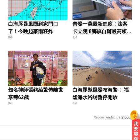
白海豚暴風圈到家門口
普發一萬最新進度！法案
了！今晚起豪雨狂炸
卡立院 8鄉鎮自辦最高領1
8/8
8/4
萬
知名律師張鈞綸驚傳離世
白海豚颱風發布海警！ 福
享壽62歲
隆海水浴場暫停開放
8/4
8/8
Recommended by