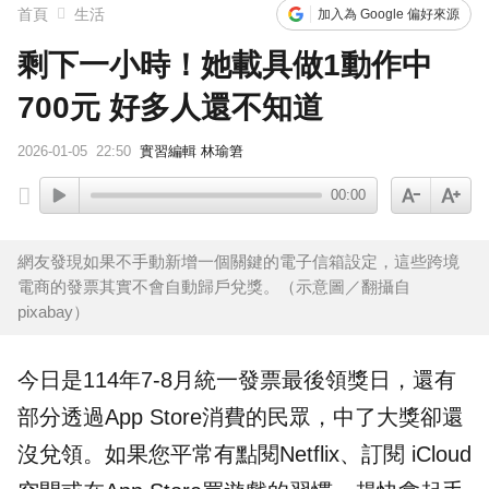
首頁
生活
加入為 Google 偏好來源
剩下一小時！她載具做1動作中
700元 好多人還不知道
2026-01-05
22:50
實習編輯 林瑜䇹
00:00
網友發現如果不手動新增一個關鍵的電子信箱設定，這些跨境
電商的發票其實不會自動歸戶兌獎。（示意圖／翻攝自
pixabay）
今日是114年7-8月統一
發票
最後領獎日，還有
部分透過App Store消費的民眾，中了大獎卻還
沒兌領。如果您平常有點閱Netflix、訂閱 iCloud