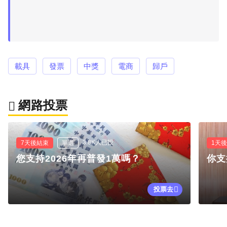
載具
發票
中獎
電商
歸戶
網路投票
3.8K人已投
7天後結束
單選
1天
您支持2026年再普發1萬嗎？
你支
投票去