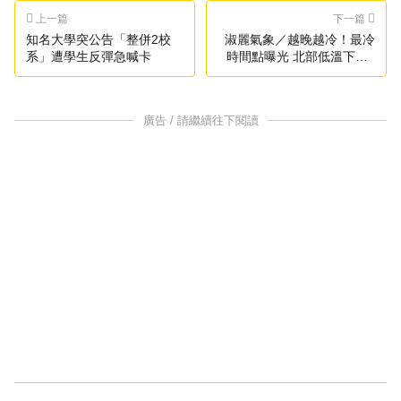
上一篇
下一篇
知名大學突公告「整併2校
淑麗氣象／越晚越冷！最冷
系」遭學生反彈急喊卡
時間點曝光 北部低溫下探9
度
廣告 / 請繼續往下閱讀