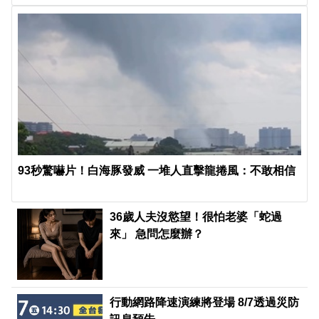
93秒驚嚇片！白海豚發威 一堆人直擊龍捲風：不敢相信
36歲人夫沒慾望！很怕老婆「蛇過
來」 急問怎麼辦？
行動網路降速演練將登場 8/7透過災防