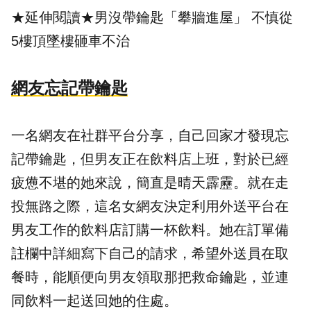
★延伸閱讀★
男沒帶鑰匙「攀牆進屋」 不慎從
5樓頂墜樓砸車不治
網友忘記帶鑰匙
一名網友在社群平台分享，自己回家才發現忘
記帶鑰匙，但
男友
正在
飲料
店上班，對於已經
疲憊不堪的她來說，簡直是晴天霹靂。就在走
投無路之際，這名女網友決定利用外送平台在
男友工作的飲料店訂購一杯飲料。她在訂單備
註欄中詳細寫下自己的請求，希望外送員在取
餐時，能順便向男友領取那把救命鑰匙，並連
同飲料一起送回她的住處。