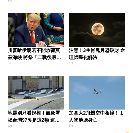
8/6
川普嗆伊朗若不開放荷莫
注意！3生肖鬼月恐破財 命
茲海峽 將祭「二戰後最大
理師曝化解法
8/6
8/1
攻擊」
地震別只看規模！氣象署
加拿大2飛機空中相撞！ 1
揭台灣97％是這2類 這種
人墜池塘身亡
8/6
8/6
破壞力更大