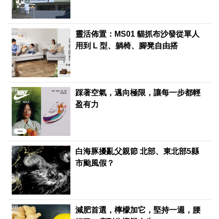
PR
靈活佈置：MS01 貓抓布沙發從單人
用到 L 型、躺椅、腳凳自由搭
PR
踩著空氣，邁向極限，讓每一步都輕
盈有力
白海豚擾亂父親節 北部、東北部5縣
市颱風假？
PR
減肥首選，檸檬加它，堅持一週，腰