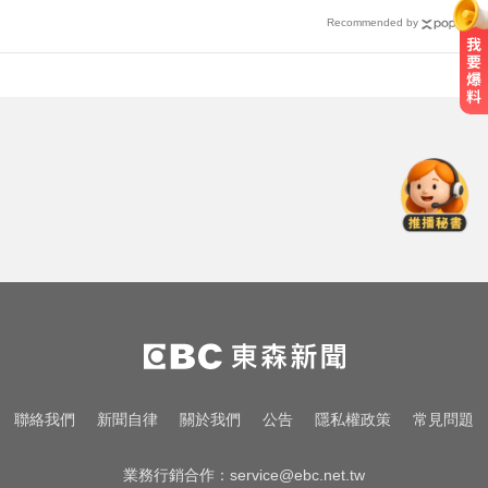
Recommended by
兩大外送平台：城鎮韌性演習區域
暫停配送服務
醫起看／20歲男私密處驚見「白刺
顆粒」醫揭真相
新北人妻曬內褲被沾「嘉明」！竟
是老公爺爺帶回房磨蹭 氣炸提告
兩大外送平台：城鎮韌性演習區域
暫停配送服務
醫起看／20歲男私密處驚見「白刺
聯絡我們
新聞自律
關於我們
公告
隱私權政策
常見問題
顆粒」醫揭真相
業務行銷合作：
service@ebc.net.tw