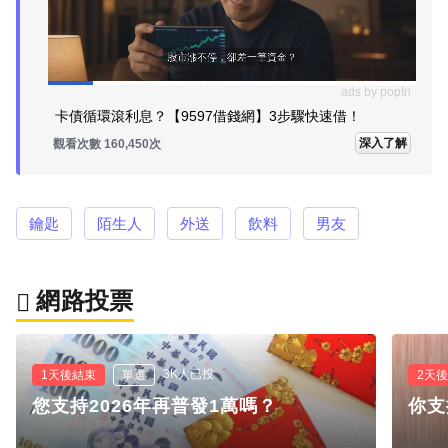
ads by popIn
卡債循環滾利息？【9597借錢網】3步驟快速借！
深入了解
觀看次數 160,450次
鑰匙
陌生人
外送
飲料
男友
網路投票
3K人已投
1天後結束
單選
2天
您支持2026年再普發1萬嗎？
你支