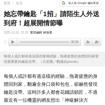
首頁
生活
加入為 Google 偏好來源
她忘帶鑰匙「1招」請陌生人外送
到府！超展開情節曝
2025-12-26
23:29
實習編輯 林瑜䇹
00:00
每個人或許都有過這樣的慘痛經驗，拖著疲憊的身體回到家發
現最重要的鑰匙沒帶。（示意圖／翻攝自pexels）
每個人或許都有過這樣的經驗，拖著疲憊的身
體回到家，翻遍全身口袋和包包，卻赫然發現
鑰匙
沒帶。這時許多人都會花錢請鎖匠，不過
最近有一位機靈的網友想出「神級解決方