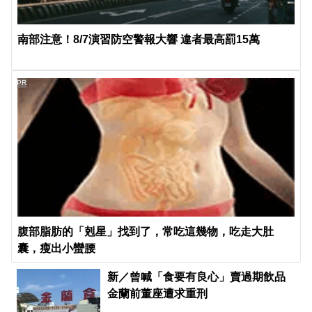
南部注意！8/7演習防空警報大響 違者最高罰15萬
PR
腹部脂肪的「剋星」找到了，常吃這幾物，吃走大肚
囊，瘦出小蠻腰
新／曾喊「食要有良心」賣過期飲品
金蘭前董座遭求重刑