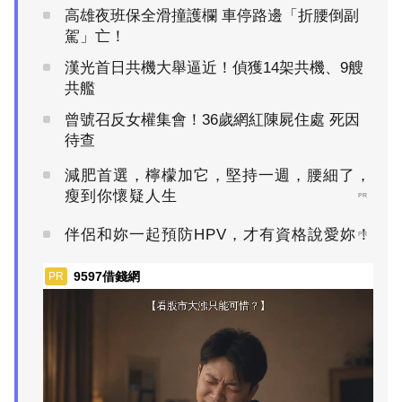
高雄夜班保全滑撞護欄 車停路邊「折腰倒副
駕」亡！
漢光首日共機大舉逼近！偵獲14架共機、9艘
共艦
曾號召反女權集會！36歲網紅陳屍住處 死因
待查
減肥首選，檸檬加它，堅持一週，腰細了，
瘦到你懷疑人生
PR
伴侶和妳一起預防HPV，才有資格說愛妳！
PR
9597借錢網
PR