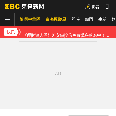
《理財達人秀》X 安聯投信免費講座報名中！搶先卡位 2027
衝啊中華隊
下載東森App，隨時掌握天下大小事！
白海豚颱風
即時
熱門
生活
娛
《理財達人秀》X 安聯投信免費講座報名中！搶先卡位 2027
快訊