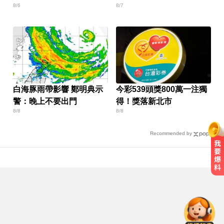
8/6
8/7
降雨熱區曝
白海豚雨帶影響 鄭明典示
今彩539頭獎800萬一注獨
警：晚上不要出門
得！獎落新北市
8/8
8/8
Recommended by
民進黨資深前輩辭世！前彰化市代
蔡裕昌罹癌 享壽71歲
熊本強震！台灣送帳篷成搶手物資
日網讚：比政府還快