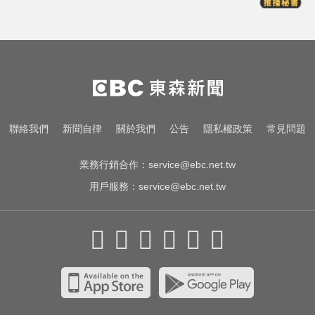
高雄恐怖車禍！電動車失控連撞13
車 車頭嚴重變形
民進黨資深前輩辭世！前彰化市代
蔡裕昌罹癌 享壽71歲
熊本強震！台灣送帳篷成搶手物資
聯絡我們
新聞自律
關於我們
公告
隱私權政策
常見問題
日網讚：比政府還快
業務行銷合作：
service@ebc.net.tw
用戶服務：
service@ebc.net.tw