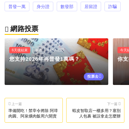
普發一萬
身分證
數發部
居留證
詐騙
網路投票
4.1K人已投
6天後結束
單選
今天
您支持2026年再普發1萬嗎？
你支
投票去
上一篇
下一篇
準備開吃！禁宰令將除 阿璋
蝦皮智取店一櫃多用？塞別
肉圓、阿泉爌肉飯周六開賣
人包裹 被誤拿走怎麼辦