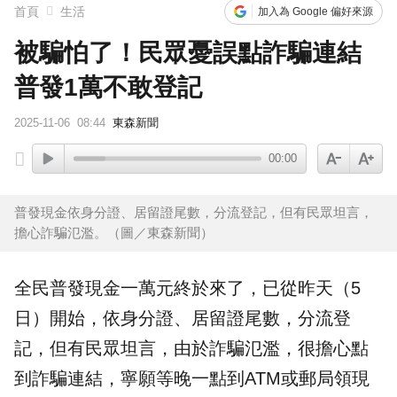
首頁
生活
加入為 Google 偏好來源
被騙怕了！民眾憂誤點詐騙連結
普發1萬不敢登記
2025-11-06
08:44
東森新聞
00:00
普發現金依身分證、居留證尾數，分流登記，但有民眾坦言，
擔心詐騙氾濫。（圖／東森新聞）
全民普發現金一萬元終於來了，已從昨天（5
日）開始，依
身分證
、
居留證
尾數，分流登
記，但有民眾坦言，由於
詐騙
氾濫，很擔心點
到詐騙連結，寧願等晚一點到ATM或郵局領現