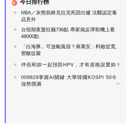
今日排行榜
NBA／灰熊前鋒克拉克死因出爐 法醫認定毒
品意外
台指期夜盤狂飆736點 專家揭反彈契機上看
48000點
「白海豚」可放颱風假？蔣萬安：料敵從寬、
禦敵從嚴
伴侶和妳一起預防HPV，才有資格說愛妳！
PR
009829掌握AI關鍵 大華韓國KOSPI 50今
強勢開募
PR