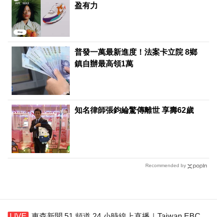
盈有力
普發一萬最新進度！法案卡立院 8鄉
鎮自辦最高領1萬
知名律師張鈞綸驚傳離世 享壽62歲
Recommended by
東森新聞 51 頻道 24 小時線上直播｜Taiwan EBC