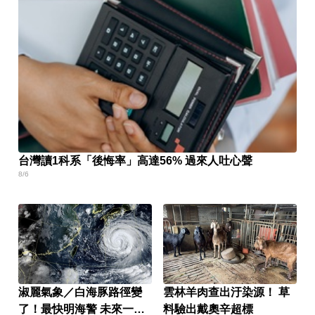
台灣讀1科系「後悔率」高達56% 過來人吐心聲
8/6
淑麗氣象／白海豚路徑變
雲林羊肉查出汙染源！ 草
了！最快明海警 未來一週
料驗出戴奧辛超標