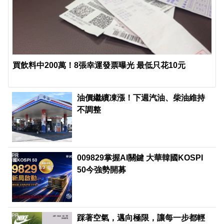
買飲料中200萬！8張幸運發票曝光 最低只花10元
油價繼續凍漲！下週汽油、柴油維持
不調整
PR
009829掌握AI關鍵 大華韓國KOSPI
50今強勢開募
PR
踩著空氣，邁向極限，讓每一步都輕