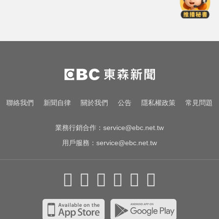
「當成人展拍」本人回應了
後悔讓Lulu嫁給陳漢典！Lu爸落淚
吐「真實原因」陳漢典壓力爆棚
高雄夜班保全滑撞護欄 車停路邊
「折腰倒副駕」亡！
正妹里長參選人遭貼身合照！網怒
聯絡我們
新聞自律
關於我們
公告
隱私權政策
常見問題
「當成人展拍」本人回應了
業務行銷合作：
service@ebc.net.tw
用戶服務：
service@ebc.net.tw