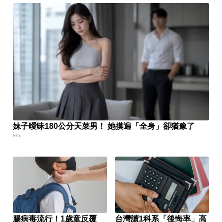
妹子曖昧180公分天菜男！ 她摸遍「全身」卻猶豫了
8/5
腸病毒流行！1歲童反覆
台灣讀1科系「後悔率」高