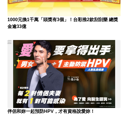
1000元換1千萬「頭獎有3個」！台彩推2款刮刮樂 總獎
金逾33億
PR
伴侶和妳一起預防HPV，才有資格說愛妳！