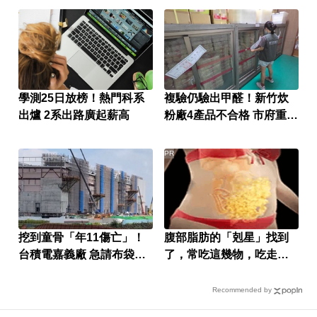
學測25日放榜！熱門科系
複驗仍驗出甲醛！新竹炊
出爐 2系出路廣起薪高
粉廠4產品不合格 市府重罰
384萬元
PR
挖到童骨「年11傷亡」！
腹部脂肪的「剋星」找到
台積電嘉義廠 急請布袋戲
了，常吃這幾物，吃走大
壓煞
肚囊，瘦出小蠻腰
Recommended by