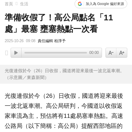
首頁
生活
加入為 Google 偏好來源
準備收假了！高公局點名「11
處」最塞 壅塞熱點一次看
2025-10-26
09:08
責任編輯 柏淨予
00:00
光復連假於今（26）日收假，國道將迎來最後一波北返車潮。
（示意圖／東森新聞）
光復連假於今（26）日收假，
國道
將迎來最後
一波
北返
車潮
。高公局研判，今國道以收假返
家車流為主，預估將有11處易
塞車
熱點。
高速
公路局
（以下簡稱：高公局）提醒西部地區的