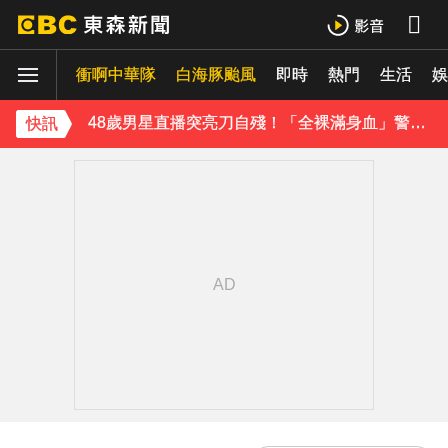
《理財達人秀》X 安聯投信免費講座報名中！搶先卡位 2027
衝啊中華隊
白海豚颱風
即時
熱門
生活
48歲男星直播突亮刀自殘！「全裸滿身血」警急破門 家屬發聲曝現況
娛
遭前夫割頸脅迫！「兇版李毓芬」陷養套殺慘賠2000萬 2度遇感情詐騙
快訊
停更1個月全面復工！蔡阿嘎甩抄襲爭議「開拍新企劃」二伯IG也更新
下載東森App，隨時掌握天下大小事！
新北割頸案近3年！受害少年姓名解禁公開 父心碎發聲