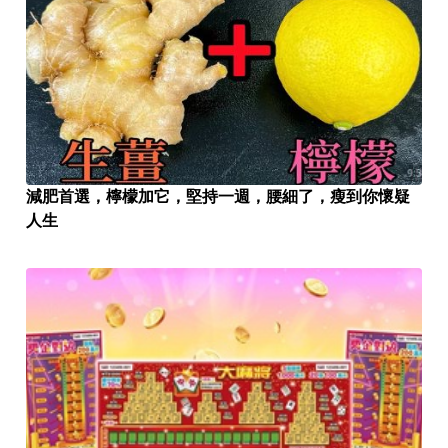
減肥首選，檸檬加它，堅持一週，腰細了，瘦到你懷疑
人生