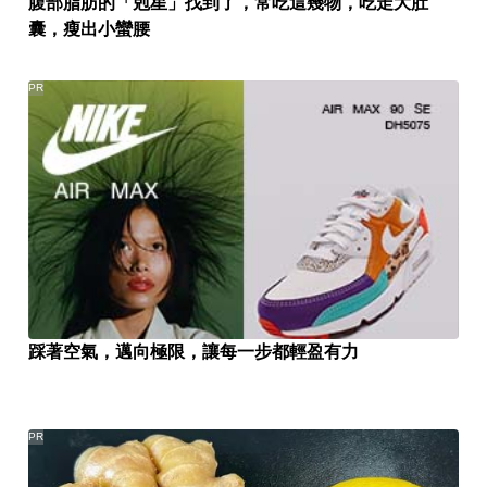
腹部脂肪的「剋星」找到了，常吃這幾物，吃走大肚
囊，瘦出小蠻腰
PR
踩著空氣，邁向極限，讓每一步都輕盈有力
PR