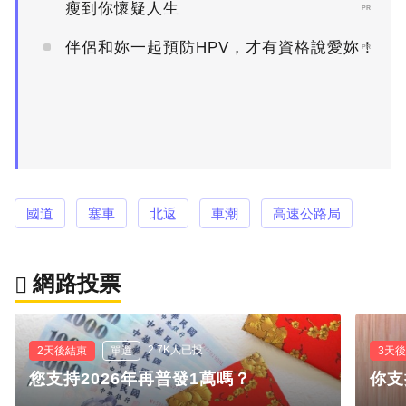
瘦到你懷疑人生
PR
伴侶和妳一起預防HPV，才有資格說愛妳！
PR
國道
塞車
北返
車潮
高速公路局
網路投票
2.7K人已投
2天後結束
單選
3天
您支持2026年再普發1萬嗎？
你支