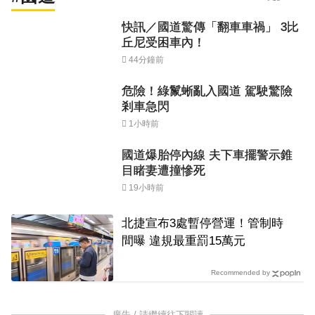
快訊／國道驚傳「翻車車禍」 3比
丘尼受困車內！
44分鐘前
危險！綠鬣蜥亂入國道 駕駛驚險
剎車急閃
1小時前
國道爆胎停內線 夫下車擺警示錐
目睹妻遭撞慘死
19小時前
北捷宣布3處暫停營運！管制時
間曝 違規最重罰15萬元
Recommended by
廣告 / 請繼續往下閱讀