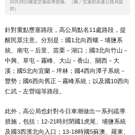
10月26日國道交通疏導措施。（圖／交通部高速公路局提
供）
針對重點壅塞路段，高公局點名11處路段，提
醒民眾注意。分別是：國1北向西螺－埔鹽系
統、南屯－后里、苗栗－湖口；國3北向竹山－
中興、草屯－霧峰、大山－香山、關西－大
溪；國5北向宜蘭－坪林；國4西向潭子系統－
豐勢；國6西向舊正－霧峰系統；以及國10西向
仁武－左營端等路段。
此外，高公局也針對今日車潮做出一系列疏導
措施，包括：12-21時封閉國1虎尾、埔鹽系統
及國3西濱北向入口；13-18時國5蘇澳、羅東、