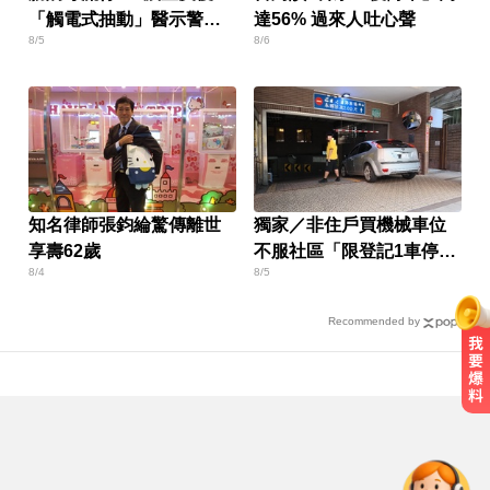
「觸電式抽動」醫示警：
達56% 過來人吐心聲
8/5
8/6
恐是重症
知名律師張鈞綸驚傳離世
獨家／非住戶買機械車位
享壽62歲
不服社區「限登記1車停」
8/4
8/5
報警
Recommended by
高雄夜班保全滑撞護欄 車停路邊
「折腰倒副駕」亡！
正妹里長參選人遭貼身合照！網怒