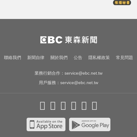
醫起看／瘦瘦針不只幫助減重！台
大研究：罹癌風險下降4成
尼斯湖水怪又現身！遊湖拍到「神
秘生物頭部」官方證實了
才宣佈停播一週！網紅「肥大叔」
聯絡我們
新聞自律
關於我們
公告
隱私權政策
常見問題
突離世 團隊發聲證實
業務行銷合作：
service@ebc.net.tw
用戶服務：
service@ebc.net.tw