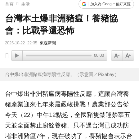
首頁
生活
加入為 Google 偏好來源
台灣本土爆非洲豬瘟！養豬協
會：比戰爭還恐怖
2025-10-22
22:35
東森新聞
00:00
台中爆出非洲豬瘟病毒陽性反應。（示意圖／Pixabay）
台中
爆出
非洲豬瘟
病毒陽性反應，這讓
台灣
養
豬產業迎來七年來最嚴峻挑戰！農業部公告從
今天（22）中午12點起，全國豬隻禁運禁宰五
天並全面禁止廚餘養豬。只不過台灣已成功防
堵非洲豬瘟7年，現在破功了，
養豬協會
表示台