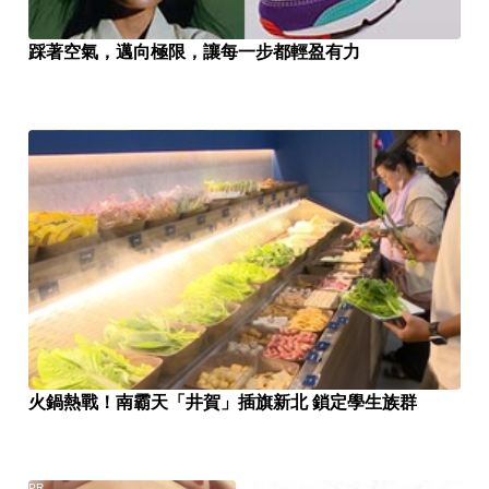
踩著空氣，邁向極限，讓每一步都輕盈有力
火鍋熱戰！南霸天「井賀」插旗新北 鎖定學生族群
PR