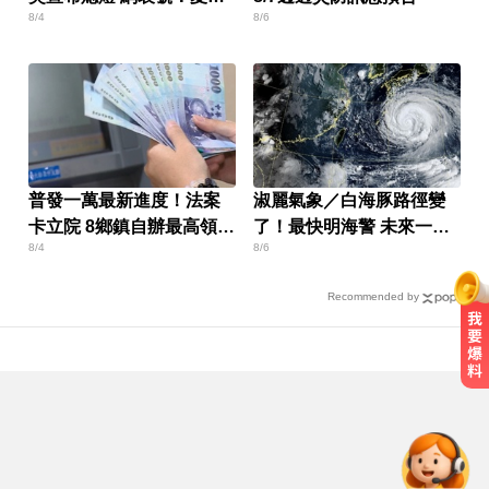
8/4
8/6
少一味
普發一萬最新進度！法案
淑麗氣象／白海豚路徑變
卡立院 8鄉鎮自辦最高領1
了！最快明海警 未來一週
8/4
8/6
萬
降雨熱區曝
Recommended by
尼斯湖水怪又現身！遊湖拍到「神
秘生物頭部」官方證實了
才宣佈停播一週！網紅「肥大叔」
突離世 團隊發聲證實