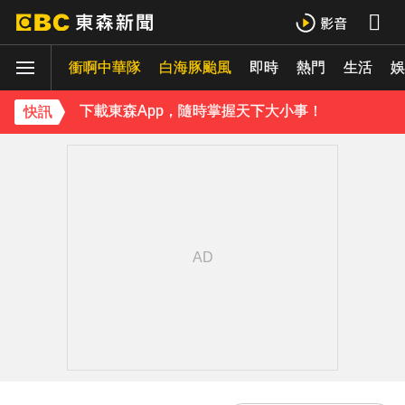
《理財達人秀》X 安聯投信免費講座報名中！搶先卡位 2027
衝啊中華隊
下載東森App，隨時掌握天下大小事！
白海豚颱風
即時
熱門
生活
娛
《理財達人秀》X 安聯投信免費講座報名中！搶先卡位 2027
快訊