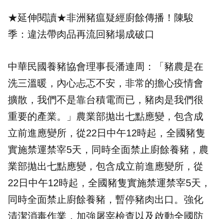
★延伸閱讀★
非洲豬瘟疑經廚餘傳播！陳駿
季：違法帶肉品再流回豬場成破口
中華民國養豬協會理事長潘連周：「豬農是在
洗三溫暖，內心忐忑不安，非常的擔心疫情會
擴散，我們不是靠台積電而已，豬肉是我們很
重要的產業。」農業部拋出七點應變，包含成
立前進應變所，從22日中午12時起，全國豬隻
實施禁運禁宰5天，同時全面禁止廚餘養豬，農
業部拋出七點應變，包含成立前進應變所，從
22日中午12時起，全國豬隻實施禁運禁宰5天，
同時全面禁止廚餘養豬，暫停豬肉出口。強化
清潔消毒作業，加強屠宰檢查以及啟動全國防