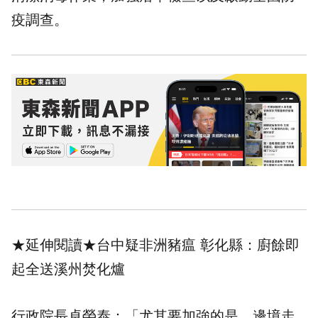
疫調查。
★延伸閱讀★
台中疑非洲豬瘟 彰化縣：廚餘即
起全送溪州焚化爐
行政院長卓榮泰：「尤其要加強的是，邊境走