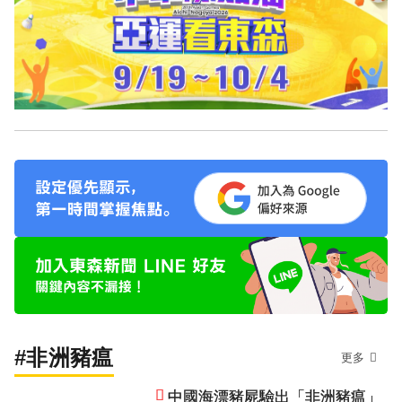
#非洲豬瘟
更多
中國海漂豬屍驗出「非洲豬瘟」