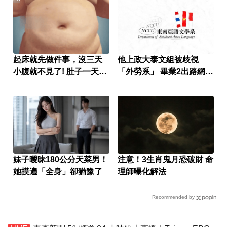
起床就先做件事，沒三天
他上政大泰文組被歧視
小腹就不見了! 肚子一天天
「外勞系」 畢業2出路網
變小！
讚：很吃香
妹子曖昧180公分天菜男！
注意！3生肖鬼月恐破財 命
她摸遍「全身」卻猶豫了
理師曝化解法
Recommended by