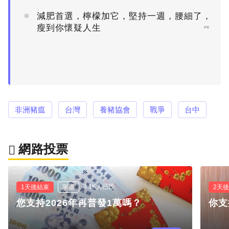
減肥首選，檸檬加它，堅持一週，腰細了，
瘦到你懷疑人生
PR
非洲豬瘟
台灣
養豬協會
戰爭
台中
網路投票
3.1K人已投
1天後結束
單選
2天
您支持2026年再普發1萬嗎？
你支