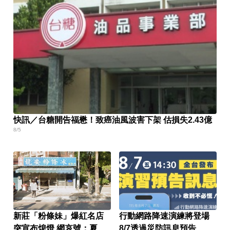
快訊／台糖開告福懋！致癌油風波害下架 估損失2.43億
8/5
新莊「粉條妹」爆紅名店
行動網路降速演練將登場
突宣布熄燈 網哀號：夏天
8/7透過災防訊息預告