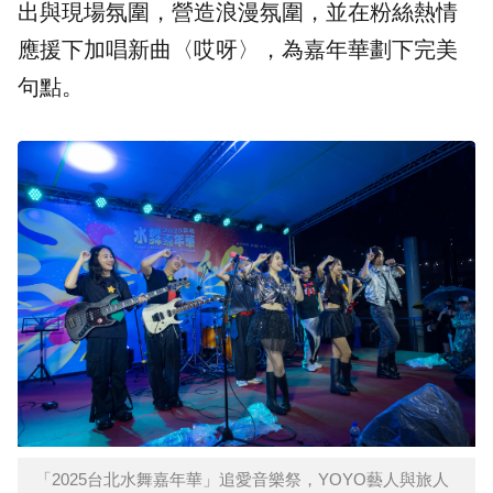
出與現場氛圍，營造浪漫氛圍，並在粉絲熱情
應援下加唱新曲〈哎呀〉，為嘉年華劃下完美
句點。
「2025台北水舞嘉年華」追愛音樂祭，YOYO藝人與旅人