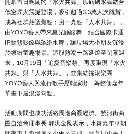
開幕首日晚間的「水火共舞」以磅礡水舞結合
低空煙火震撼登場，吸引超過3.3萬人次觀賞，
成為社群熱議焦點；另一亮點「人水共舞」，
由
YOYO藝人
帶來星光踢踏舞，結合國際卡通
IP動態影像與繽紛水舞，讓現場大小朋友沉浸
於繽紛童趣場景。這股熱潮一路延燒至閉幕週
末，10月19日「追愛音樂祭」再度重現「水火
共舞」與「人水共舞」，並集結搖滾樂團、
YOYO藝人與流行歌手壓軸演出，為整個嘉年
華畫下最浪漫句點。
活動期間也成功活絡周邊商圈經濟。饒河街商
圈自治會理事長 郭洪金鳳表示，水舞嘉年華期
間夜市人潮增加至少兩至三成，開幕日更是人