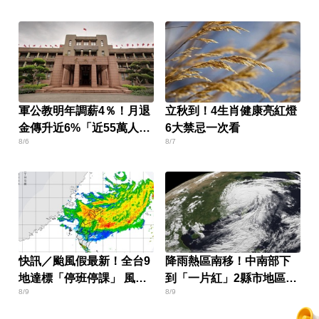
軍公教明年調薪4％！月退
立秋到！4生肖健康亮紅燈
金傳升近6%「近55萬人受
6大禁忌一次看
8/6
8/7
惠」
快訊／颱風假最新！全台9
降雨熱區南移！中南部下
地達標「停班停課」 風雨
到「一片紅」2縣市地區停
8/9
8/9
預測一次看
班課達標