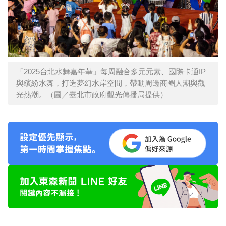
「2025台北水舞嘉年華」每周融合多元元素、國際卡通IP
與繽紛水舞，打造夢幻水岸空間，帶動周邊商圈人潮與觀
光熱潮。（圖／臺北市政府觀光傳播局提供）