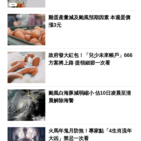
雞蛋產量減及颱風預期因素 本週蛋價
漲3元
政府發大紅包！「兒少未來帳戶」666
方案將上路 提領細節一次看
颱風白海豚減弱縮小 估10日凌晨至清
晨解除海警
火馬年鬼月防煞！專家點「4生肖流年
大凶」禁忌一次看