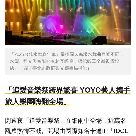
「2025台北水舞嘉年華」最後周末每場水舞曲目皆不同，
水型、燈光與音樂節奏相互呼應，帶給觀眾全新視覺體
驗。（圖／臺北市政府觀光傳播局提供）
「追愛音樂祭跨界驚喜 YOYO藝人攜手
旅人樂團嗨翻全場」
閉幕夜「追愛音樂祭」在細雨中登場，近萬名
觀眾熱情不減。開場由國際知名卡通IP「
IDOL