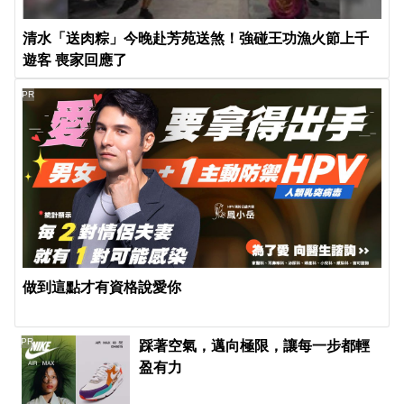
清水「送肉粽」今晚赴芳苑送煞！強碰王功漁火節上千
遊客 喪家回應了
PR
做到這點才有資格說愛你
PR
踩著空氣，邁向極限，讓每一步都輕
盈有力