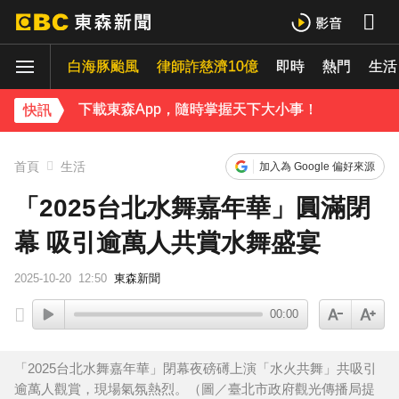
吳建豪迎48歲生日！周渝民苦練吉他送祝福 阿信揭3人私下面
白海豚颱風
律師詐慈濟10億
即時
熱門
生活
許富凱暴瘦7公斤登台！「臉明顯凹陷」嚇壞媽媽 父親節憶亡父淚崩
下載東森App，隨時掌握天下大小事！
快訊
胡瓜挑戰韓團爆紅「震胸舞」！賣力狂震笑翻全場 慘被虧：是在震肚子？
首頁
生活
加入為 Google 偏好來源
「2025台北水舞嘉年華」圓滿閉
幕 吸引逾萬人共賞水舞盛宴
2025-10-20
12:50
東森新聞
00:00
「2025台北水舞嘉年華」閉幕夜磅礡上演「水火共舞」共吸引
逾萬人觀賞，現場氣氛熱烈。（圖／臺北市政府觀光傳播局提