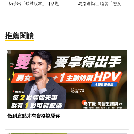
奶茶出「罐裝版本」引話題
馬路遭勸阻 嗆警「態度好
點」
推薦閱讀
PR
做到這點才有資格說愛你