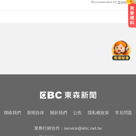
Recommended by
MLB／鄭宗哲3A敲安貢獻3打點 鄧
愷威中繼挨轟無關勝敗
台玻夫人揭長子驟逝原因！兒媳譚
以欣71字發聲反駁
快訊／台北強風驟雨「沒放颱風
假」 蔣萬安說明了！
MLB／鄭宗哲3A敲安貢獻3打點 鄧
愷威中繼挨轟無關勝敗
台玻夫人揭長子驟逝原因！兒媳譚
聯絡我們
新聞自律
關於我們
公告
隱私權政策
常見問題
以欣71字發聲反駁
業務行銷合作：
service@ebc.net.tw