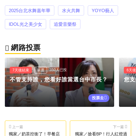
2025台北水舞嘉年華
水火共舞
YOYO藝人
IDOL光之美少女
追愛音樂祭
網路投票
350人已投
7天後結束
單選
6天
不管支持誰，您看好誰當選台中市長？
您支
投票去
上一篇
下一篇
獨家／奶茶控衝了！早餐店
獨家／搶看BP！行人紅燈過