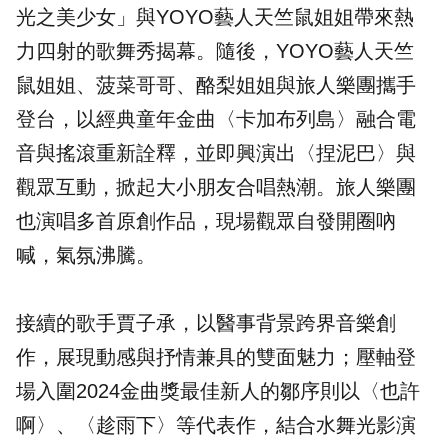
光之美少女
」與YOYO藝人天竺鼠姐姐帶來熱
力四射的歌舞秀揭幕。隨後，YOYO藝人天竺
鼠姐姐、菠菜哥哥、酪梨姐姐與旅人樂團攜手
登台，以經典童年金曲〈卡加布列島〉融合電
音與搖滾重新詮釋，並即興演出〈捏泥巴〉與
觀眾互動，掀起大小朋友合唱熱潮。旅人樂團
也演唱多首原創作品，現場觀眾自發開圈吶
喊，氣氛沸騰。
接續的歌手賈子承，以醫事背景跨界音樂創
作，展現動感與抒情兼具的雙面魅力；壓軸登
場入圍2024金曲獎最佳新人的鄒序則以〈也許
啊〉、〈趁雨下〉等代表作，結合水舞光影演