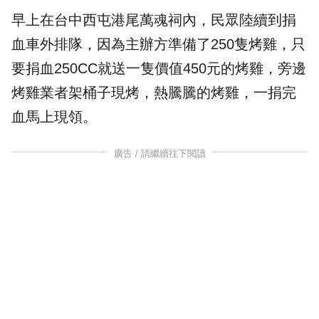
早上在台中西屯港尾萬魂祠內，民眾陸續到捐
血車外排隊，因為主辦方準備了250隻烤雞，只
要捐血250CC就送一隻價值450元的烤雞，旁邊
烤雞業者架桶子現烤，熱騰騰的烤雞，一捐完
血馬上現領。
廣告 / 請繼續往下閱讀