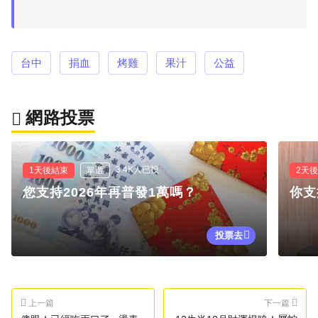
台中
捐血
烤雞
果汁
公益
網路投票
3.4K人已投
1天後結束
單選
2天
您支持2026年再普發1萬嗎？
你支
投票去
上一篇
下一篇