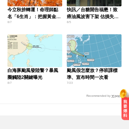
今立秋拚轉運！命理師點
快訊／台糖開告福懋！致
名「6生肖」：把握黃金7
癌油風波害下架 估損失
8/7
8/5
天
2.43億
白海豚颱風發陸警？暴風
颱風假怎麼放？停班課標
圈觸陸2關鍵曝光
準、宣布時間一次看
8/7
7/23
Recommended by
川普嗆伊朗若不開放荷莫茲海峽 將
祭「二戰後最大攻擊」