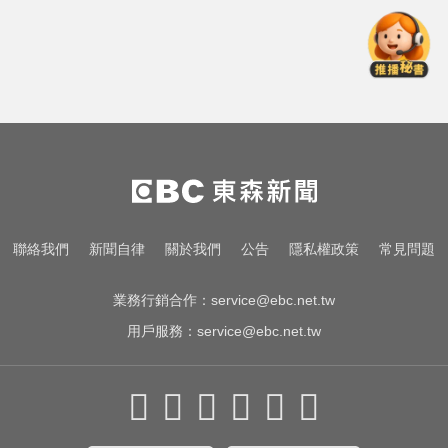
一變天膝蓋就發癢？李祖寧自曝半
月板變形，醫揭保骨與增肌兩大救
星！
亞運／鐵人好手江典祐期待亞運 用
動漫名言激勵自己
川普嗆伊朗若不開放荷莫茲海峽 將
祭「二戰後最大攻擊」
一變天膝蓋就發癢？李祖寧自曝半
聯絡我們
新聞自律
關於我們
公告
隱私權政策
常見問題
月板變形，醫揭保骨與增肌兩大救
星！
業務行銷合作：
service@ebc.net.tw
用戶服務：
service@ebc.net.tw