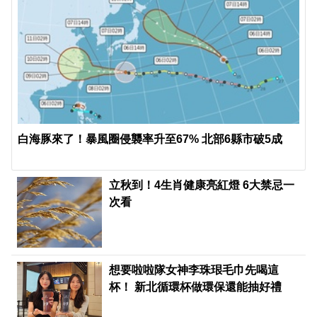
白海豚來了！暴風圈侵襲率升至67% 北部6縣市破5成
立秋到！4生肖健康亮紅燈 6大禁忌一
次看
想要啦啦隊女神李珠珢毛巾先喝這
杯！ 新北循環杯做環保還能抽好禮