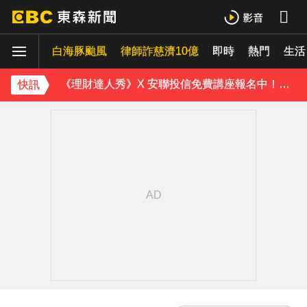
「白海豚」逼近！最新暴風圈侵襲率曝 一縣市達59％
白海豚颱風
律師詐慈濟10億
即時
熱門
生活
疑不堪碎念！桃園老翁殺85歲妻 金屬拐杖「打斷成兩截」
《理財達人秀》X 安聯投信免費講座報名中！搶先卡位 2027
快訊
下載東森App，隨時掌握天下大小事！
不斷更新／白海豚逼近！多個航班受影響 異動一次看