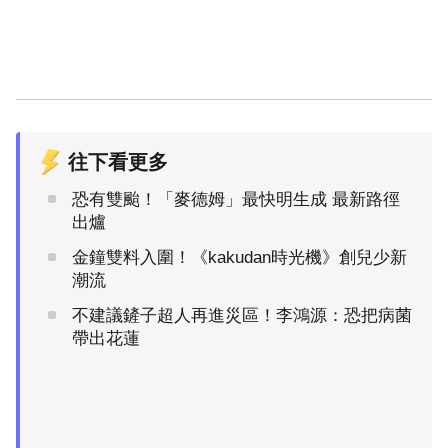
往下看更多
恐有雙颱！「麥德姆」最快明生成 最新路徑
出爐
金鐘雙料入圍！《kakudan時光機》創兒少新
潮流
不建議鏟子超人再進災區！李鴻源：恐把病菌
帶出花蓮