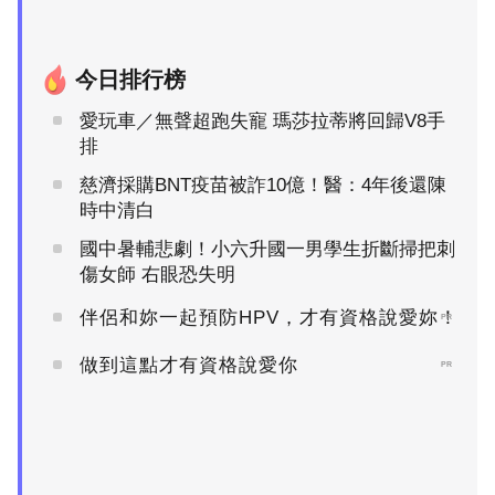
今日排行榜
愛玩車／無聲超跑失寵 瑪莎拉蒂將回歸V8手
排
慈濟採購BNT疫苗被詐10億！醫：4年後還陳
時中清白
國中暑輔悲劇！小六升國一男學生折斷掃把刺
傷女師 右眼恐失明
伴侶和妳一起預防HPV，才有資格說愛妳！
PR
做到這點才有資格說愛你
PR