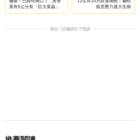
傻眼！已經吃兩口了...燙青
12生肖10月財運揭曉！屬蛇
菜有5公分長「巨大菜蟲」
留意壓力過大生病
廣告 / 請繼續往下閱讀
推薦閱讀