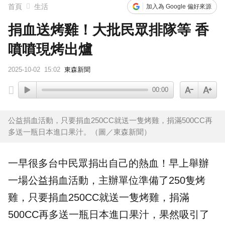
首頁
生活
加入為 Google 偏好來源
捐血送烤雞！大批民眾排隊等 香
噴噴現烤出爐
2025-10-02
15:02
東森新聞
00:00
公益捐血活動，只要捐血250CC就送一隻烤雞，捐滿500CC再
多送一瓶日本進口果汁。（圖／東森新聞）
一早很多
台中
民眾捐出自己的熱血！早上舉辦
一場
公益
捐血
活動，主辦單位準備了250隻
烤
雞
，只要捐血250CC就送一隻烤雞，捐滿
500CC再多送一瓶日本進口
果汁
，果然吸引了