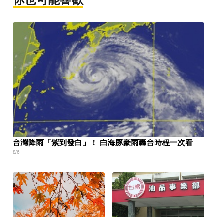
台灣降雨「紫到發白」！ 白海豚豪雨轟台時程一次看
8/6