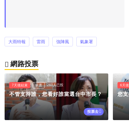
大雨特報
雷雨
強陣風
氣象署
網路投票
260人已投
7天後結束
單選
6天
不管支持誰，您看好誰當選台中市長？
您支
投票去