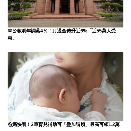
軍公教明年調薪4％！月退金傳升近6%「近55萬人受
惠」
爸媽快看！2筆育兒補助可「疊加請領」最高可領1.2萬