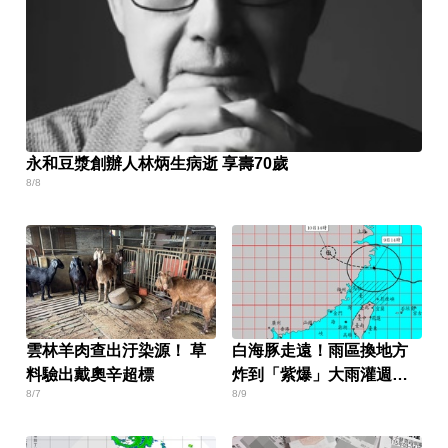
永和豆漿創辦人林炳生病逝 享壽70歲
8/8
雲林羊肉查出汙染源！ 草
白海豚走遠！雨區換地方
料驗出戴奧辛超標
炸到「紫爆」大雨灌週末
8/7
8/9
才停