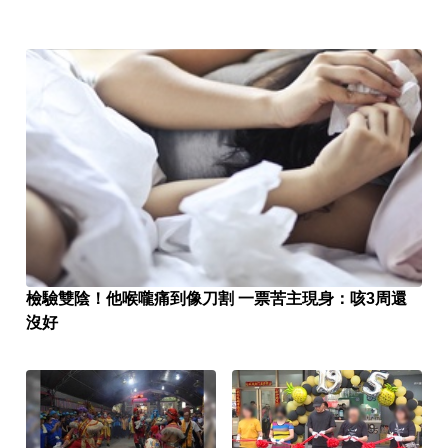
檢驗雙陰！他喉嚨痛到像刀割 一票苦主現身：咳3周還
沒好