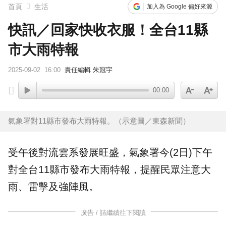
首頁
生活
加入為 Google 偏好來源
快訊／回家快收衣服！全台11縣
市大雨特報
2025-09-02
16:00
責任編輯 朱冠宇
00:00
氣象署對11縣市發布大雨特報。（示意圖／東森新聞）
受午後對流雲系發展旺盛，
氣象署
今(2日)下午
對全台11縣市發布
大雨特報
，提醒民眾注意大
雨、雷擊及
強陣風
。
廣告 / 請繼續往下閱讀