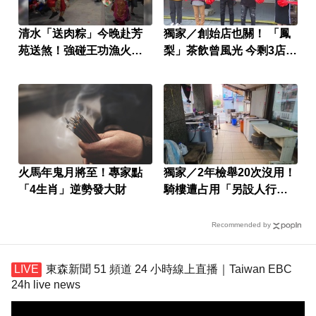
清水「送肉粽」今晚赴芳
獨家／創始店也關！ 「鳳
苑送煞！強碰王功漁火節
梨」茶飲曾風光 今剩3店苦
上千遊客 喪家回應了
撐
火馬年鬼月將至！專家點
獨家／2年檢舉20次沒用！
「4生肖」逆勢發大財
騎樓遭占用「另設人行
道」挨批
Recommended by
東森新聞 51 頻道 24 小時線上直播｜Taiwan EBC
24h live news