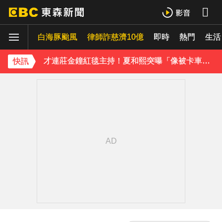
42歲情色女星要結婚了！甜嫁「前職棒選手」浪漫告白：迅速奪走我的心
白海豚颱風
下載東森App，隨時掌握天下大小事！
律師詐慈濟10億
即時
熱門
生活
才連莊金鐘紅毯主持！夏和熙突曝「像被卡車撞」備賽狂操滿手繭
快訊