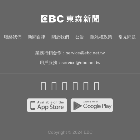
姜厚任女友3碩1博遭質疑！精神科
醫師憂受騙：恐是幻謊者
戰疫苗！沈伯洋嗆造謠不負責？ 蔣
聯絡我們
新聞自律
關於我們
公告
隱私權政策
常見問題
萬安：人民記憶「洗不掉」
業務行銷合作：
service@ebc.net.tw
用戶服務：
service@ebc.net.tw
Copyright © 2024
EBC