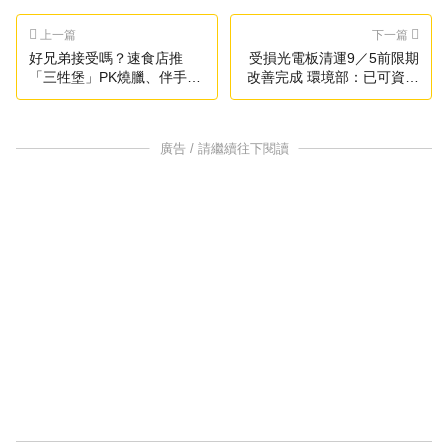
上一篇
下一篇
好兄弟接受嗎？速食店推
受損光電板清運9／5前限期
「三牲堡」PK燒臘、伴手禮
改善完成 環境部：已可資源
店
化
廣告 / 請繼續往下閱讀