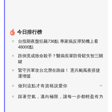
今日排行榜
台指期夜盤狂飆736點 專家揭反彈契機上看
48000點
跌倒竟成致命殺手？醫揭長輩防骨鬆失智三關
鍵
緊守共軍攻台北潛在路線！ 憲兵颱風夜搭捷
運增援
做到這點才有資格說愛你
PR
踩著空氣，邁向極限，讓每一步都輕盈有力
PR