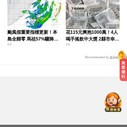
颱風假重要指標更新！本
花115元爽抱1000萬！4人
島全歸零 馬祖57%驟降
喝手搖飲中大獎 2縣市幸運
8/9
8/8
13%
兒曝
Recommended by
姜厚任女友3碩1博遭質疑！精神科
醫師憂受騙：恐是幻謊者
戰疫苗！沈伯洋嗆造謠不負責？ 蔣
萬安：人民記憶「洗不掉」
MLB／費爾柴德一度成自由球員 簽
小聯盟約重回水手3A