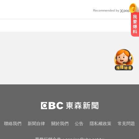
Recommended by
MLB／李灝宇代打遭三振！老虎敗
給水手終止4連勝
醫起看／瘦瘦針不只幫助減重！台
大研究：罹癌風險下降4成
曾號召反女權集會！36歲網紅陳屍
住處 死因待查
MLB／李灝宇代打遭三振！老虎敗
給水手終止4連勝
醫起看／瘦瘦針不只幫助減重！台
聯絡我們
新聞自律
關於我們
公告
隱私權政策
常見問題
大研究：罹癌風險下降4成