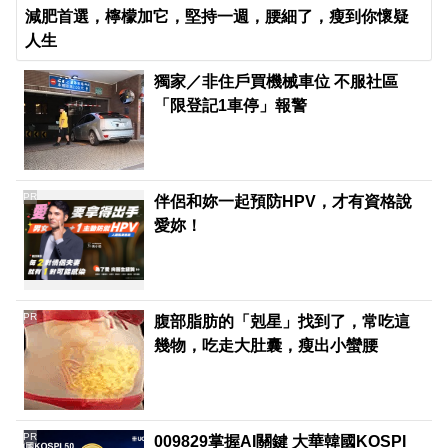
減肥首選，檸檬加它，堅持一週，腰細了，瘦到你懷疑
人生
獨家／非住戶買機械車位 不服社區
「限登記1車停」報警
PR
伴侶和妳一起預防HPV，才有資格說
愛妳！
PR
腹部脂肪的「剋星」找到了，常吃這
幾物，吃走大肚囊，瘦出小蠻腰
PR
009829掌握AI關鍵 大華韓國KOSPI