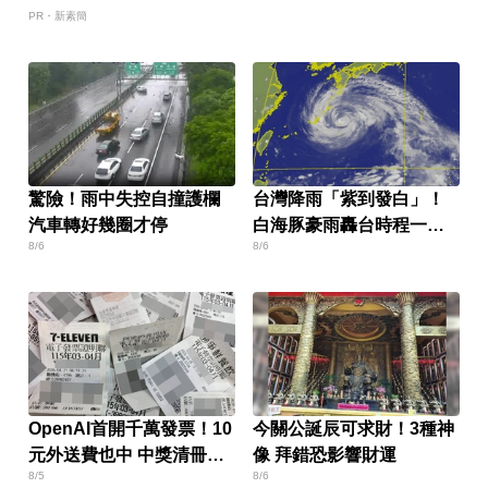
PR・新素簡
驚險！雨中失控自撞護欄
台灣降雨「紫到發白」！
汽車轉好幾圈才停
白海豚豪雨轟台時程一次
8/6
8/6
看
OpenAI首開千萬發票！10
今關公誕辰可求財！3種神
元外送費也中 中獎清冊一
像 拜錯恐影響財運
8/5
8/6
次看