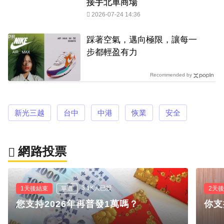
接手北車商場
2026-07-24 14:36
PR
踩著空氣，邁向極限，讓每一
步都輕盈有力
Recommended by
新光三越
台中
中港
恢業
安全
網路投票
3.1K人已投
1天後結束
單選
2天
您支持2026年再普發1萬嗎？
你支