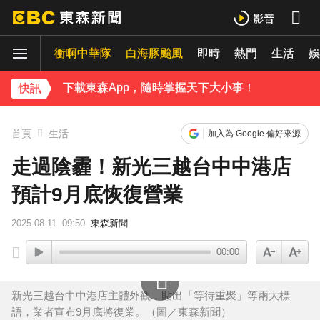
下載東森App，隨時掌握天下大小事！
衝啊中華隊
白海豚颱風
即時
熱門
生活
《理財達人秀》X 安聯投信免費講座報名中！搶先卡位 2027
娛
下載東森App，隨時掌握天下大小事！
快訊
《理財達人秀》X 安聯投信免費講座報名中！搶先卡位 2027
首頁
生活
加入為 Google 偏好來源
走過陰霾！新光三越台中中港店
預計9月底恢復營業
2025-08-11
09:50
東森新聞
00:00
新光三越台中中港店主體外觀，貼出「等待重聚」等兩大標
語，業者宣布9月底將復業。（圖／東森新聞）