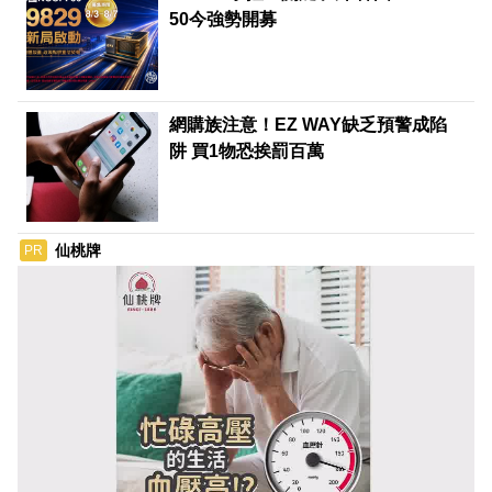
50今強勢開募
網購族注意！EZ WAY缺乏預警成陷
阱 買1物恐挨罰百萬
仙桃牌
PR