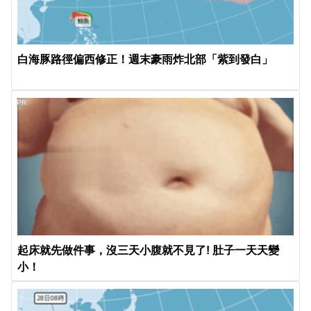
白海豚路徑偏西修正！週末豪雨炸北部「紫到發白」
PR
起床就先做件事，沒三天小腹就不見了! 肚子一天天變
小！