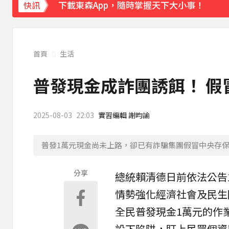
下載東森App，隨時掌握天下大小事！
快訊
白海豚雨帶影響 鄭明典示警：晚上不要出門
首頁
生活
普發現金成詐團誘餌！ 假
2025-08-03
22:03
實習編輯 謝昀諭
普發1萬元現金尚未上路，卻已有詐騙集團假冒中央存保設
分享
總統賴清德日前依法公告
情勢強化經濟社會及民生
全民
普發現金
1萬元的作
設下陷阱，盯上民眾個資