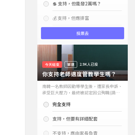
💲 支持，但能發2萬嗎？
💰 支持，但應排富
投票去
2.9K人已投
今天結束
單選
你支持老師適度管教學生嗎？
南韓一名教師因勸導學生後，遭家長申訴、
承受巨大壓力，最終被認定因公殉職(請見
下列新聞)，引發外界關注教師教權。請問
完全支持
你支持老師適度管教學生嗎？
支持，但要有詳細配套
不支持，應由家長負責