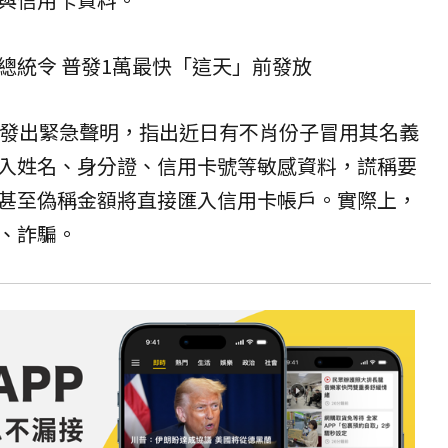
總統令 普發1萬最快「這天」前發放
日發出緊急聲明，指出近日有不肖份子冒用其名義
入姓名、身分證、信用卡號等敏感資料，謊稱要
甚至偽稱金額將直接匯入信用卡帳戶。實際上，
、詐騙。