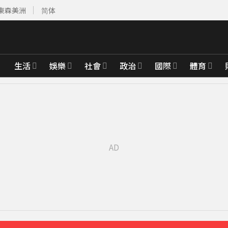
東森美洲
简体
生活
娛樂
社會
政治
國際
體育
21分鐘前
深夜撲中國
49分鐘前
先卡位 2027