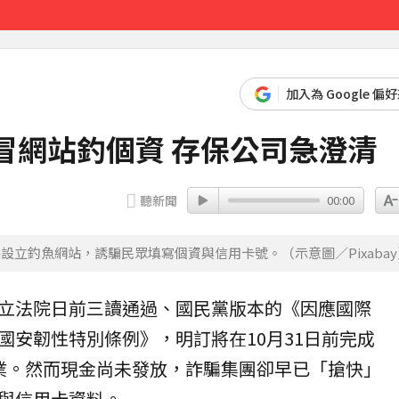
21分鐘前
加入為 Google 偏
冒網站釣個資 存保公司急澄清
聽新聞
00:00
立釣魚網站，誘騙民眾填寫個資與信用卡號。（示意圖／Pixabay
立法院日前三讀通過、國民黨版本的《因應國際
國安韌性特別條例》，明訂將在10月31日前完成
業。然而現金尚未發放，詐騙集團卻早已「搶快」
與信用卡資料。