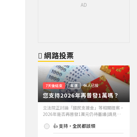
網路投票
4K人已投
7天後結束
單選
您支持2026年再普發1萬嗎？
立法院正討論「國民支援金」等相關提案，
2026年是否再普發1萬元仍待審議(請見下
方新聞)。如果2026年再普發1萬元，你支
👍 支持，全民都該領
持嗎？