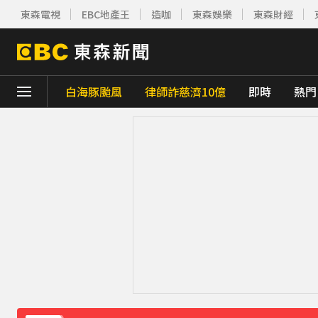
東森電視
EBC地產王
造咖
東森娛樂
東森財經
白海豚颱風
律師詐慈濟10億
即時
熱門
下載東森App，隨時掌握天下大小事！
白海豚雨帶影響 鄭明典示警：晚上不要出門
白海豚估「明通過台灣北方」北部慎防豪雨 
《理財達人秀》X 安聯投信免費講座報名中！搶