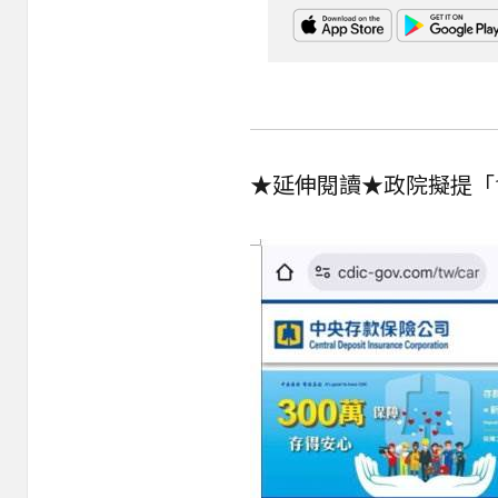
★延伸閱讀★
政院擬提「