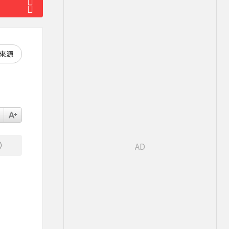
好來源
）