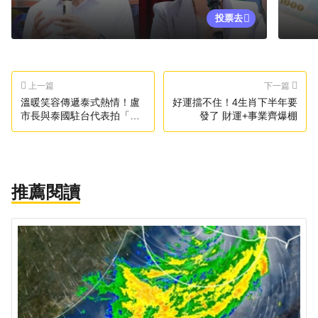
投票去
上一篇
下一篇
溫暖笑容傳遞泰式熱情！盧
好運擋不住！4生肖下半年要
市長與泰國駐台代表拍「台
發了 財運+事業齊爆棚
中鍋烤節」形象影片
推薦閱讀