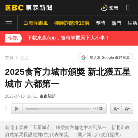
42歲情色女星要結婚了！甜嫁「前職棒選手」浪漫告白：迅速奪走我的心
白海豚颱風
律師詐慈濟10億
即時
熱門
吳東諺結婚10年超寵妻！「主動帶娃」羨煞人妻女星 她認了：心很酸
生活
下載東森App，隨時掌握天下大小事！
快訊
才連莊金鐘紅毯主持！夏和熙突曝「像被卡車撞」備賽狂操滿手繭
首頁
生活
加入為 Google 偏好來源
2025食育力城市頒獎 新北獲五星
城市 六都第一
2025-07-18
16:51
東森新聞
00:00
新北市榮獲「五星城市」殊榮於六都之中名列第一，新北市政
府農業局長諶錫輝(右)代表領獎。（圖／新北市政府提供）