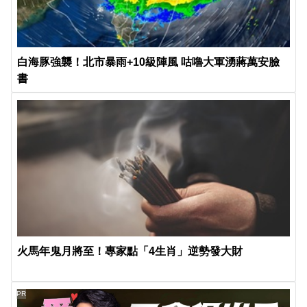
白海豚強襲！北市暴雨+10級陣風 咕嚕大軍湧蔣萬安臉
書
火馬年鬼月將至！專家點「4生肖」逆勢發大財
PR