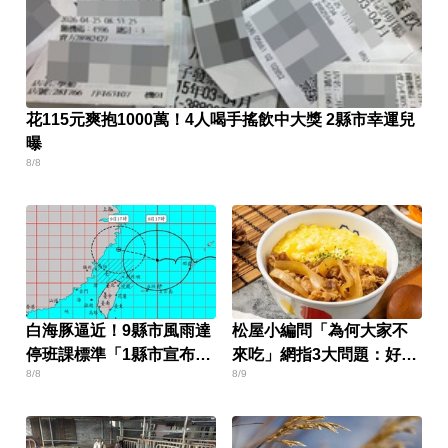
花115元爽抱1000萬！4人喝手搖飲中大獎 2縣市幸運兒
曝
8/8
白海豚逼近！9縣市風雨達
松屋小編問「為何大家不
停班課標準「1縣市宣布
來吃」網指3大問題：好牌
8/8
8/9
了」
打到爛