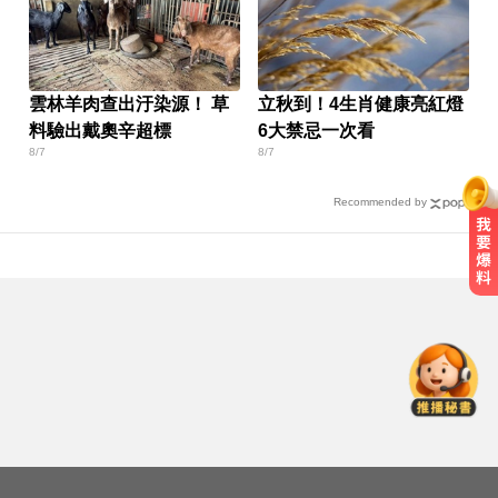
雲林羊肉查出汙染源！ 草
立秋到！4生肖健康亮紅燈
料驗出戴奧辛超標
6大禁忌一次看
8/7
8/7
Recommended by
國巨狂瀉逾6成！高盛、花旗喊買進
專家揭背後真相
MLB／鄭宗哲3A敲安貢獻3打點 鄧
愷威中繼挨轟無關勝敗
里約直升機墜毀 哥倫比亞一家3名
女性罹難