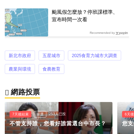
颱風假怎麼放？停班課標準、
宣布時間一次看
Recommended by
新北市政府
五星城市
2025食育力城市大調查
農業與環境
食農教育
網路投票
253人已投
7天後結束
單選
6天
不管支持誰，您看好誰當選台中市長？
您支