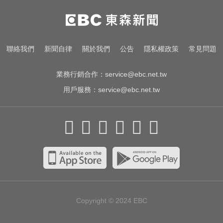
國巨狂瀉逾6成！高盛、花旗喊買進
專家揭背後真相
MLB／鄭宗哲3A敲安貢獻3打點 鄧
聯絡我們
新聞自律
關於我們
公告
隱私權政策
常見問題
愷威中繼挨轟無關勝敗
業務行銷合作：
service@ebc.net.tw
用戶服務：
service@ebc.net.tw
Copyright © 2024
EBC