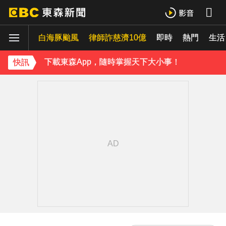
王子不倫粿粿判賠百萬！神隱9月「二度發聲」：行過死陰的幽谷
白海豚颱風
下載東森App，隨時掌握天下大小事！
律師詐慈濟10億
即時
熱門
生活
小24歲女友背景遭起底！姜厚任12點聲明「駁小三傳聞」：你在講三小？
快訊