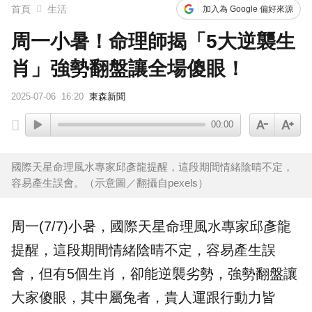
首頁
生活
加入為 Google 偏好來源
周一小暑！命理師揭「5大逆襲生
肖」強勢翻盤讓全場傻眼！
2025-07-06
16:20
東森新聞
00:00
國際天星命理風水專家邱彥龍提醒，這段期間情緒陰晴不定，
容易產生誤會。（示意圖／翻攝自pexels）
周一(7/7)
小暑
，國際天星命理風水專家
邱彥龍
提醒，這段期間情緒陰晴不定，容易產生誤
會，但有5個
生肖
，卻能逆襲劣勢，強勢翻盤讓
大家傻眼，其中屬兔者，貴人運跟行動力皆