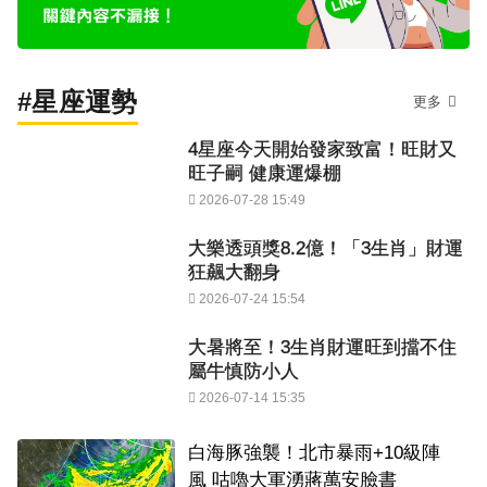
#星座運勢
更多
4星座今天開始發家致富！旺財又
旺子嗣 健康運爆棚
2026-07-28 15:49
大樂透頭獎8.2億！「3生肖」財運
狂飆大翻身
2026-07-24 15:54
大暑將至！3生肖財運旺到擋不住
屬牛慎防小人
2026-07-14 15:35
白海豚強襲！北市暴雨+10級陣
風 咕嚕大軍湧蔣萬安臉書