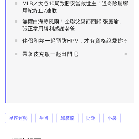
MLB／大谷10局致勝安當救世主！道奇險勝響
尾蛇終止7連敗
無懼白海豚風雨！企聯父親節回歸 張庭瑜、
張正韋用勝利感謝老爸
伴侶和妳一起預防HPV，才有資格說愛妳！
PR
帶著皮克敏一起出門吧
PR
星座運勢
生肖
邱彥龍
財運
小暑