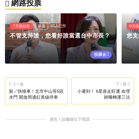
網路投票
95人已投
7天後結束
單選
6天
不管支持誰，您看好誰當選台中市長？
您支
投票去
上一篇
下一篇
新／快移車！北市中山等5區
小暑到！ 6星座走旺運 命理
水門 開放周邊紅黃線停車
師曝轉運三法
廣告 / 請繼續往下閱讀