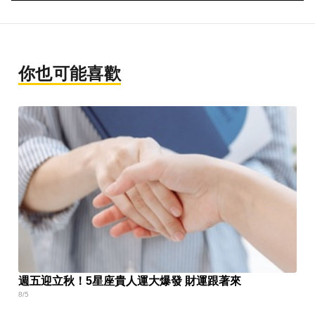
你也可能喜歡
週五迎立秋！5星座貴人運大爆發 財運跟著來
8/5