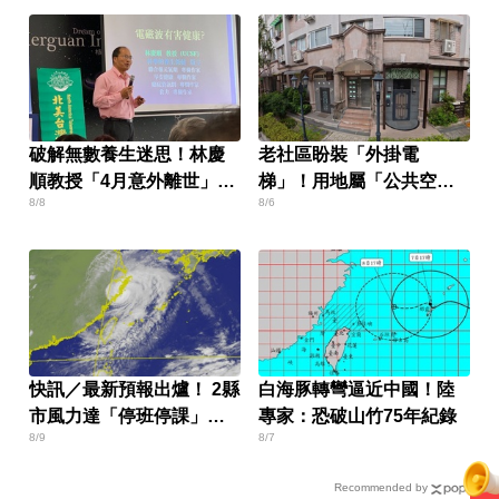
破解無數養生迷思！林慶
老社區盼裝「外掛電
順教授「4月意外離世」女
梯」！用地屬「公共空
8/8
8/6
兒悲痛證實
間」卡關
快訊／最新預報出爐！ 2縣
白海豚轉彎逼近中國！陸
市風力達「停班停課」標
專家：恐破山竹75年紀錄
8/9
8/7
準
Recommended by