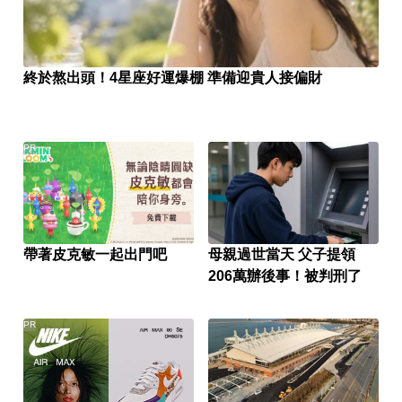
終於熬出頭！4星座好運爆棚 準備迎貴人接偏財
PR
帶著皮克敏一起出門吧
母親過世當天 父子提領
206萬辦後事！被判刑了
PR