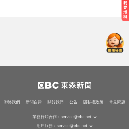
跨性別參賽議題延燒！NBA前球星
宣布參加WNBA選秀
你也有膝蓋喀喀響？醫揭1習慣 恐
害越走越沒力
涉製毒、跨國販毒！埃及女星被判
死刑
跨性別參賽議題延燒！NBA前球星
宣布參加WNBA選秀
你也有膝蓋喀喀響？醫揭1習慣 恐
聯絡我們
新聞自律
關於我們
公告
隱私權政策
常見問題
害越走越沒力
業務行銷合作：
service@ebc.net.tw
用戶服務：
service@ebc.net.tw