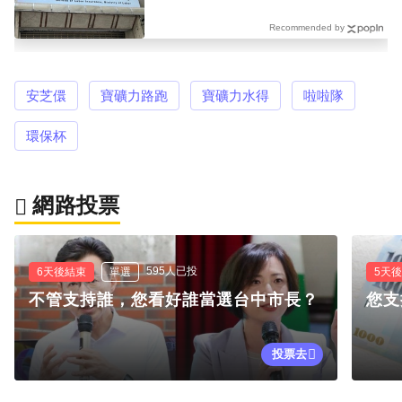
Recommended by
安芝儇
寶礦力路跑
寶礦力水得
啦啦隊
環保杯
網路投票
595人已投
6天後結束
單選
5天
不管支持誰，您看好誰當選台中市長？
您支
投票去