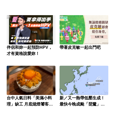
PR
PR
伴侶和妳一起預防HPV，
帶著皮克敏一起出門吧
才有資格說愛妳！
台中人氣日料「美滿小料
新／又一熱帶低壓生成！
理」缺工 月底熄燈饕客不
最快今晚成颱「琵鷺」恐
捨
三颱共舞