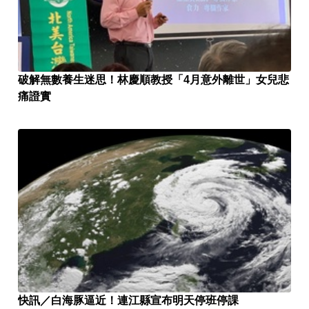
破解無數養生迷思！林慶順教授「4月意外離世」女兒悲
痛證實
快訊／白海豚逼近！連江縣宣布明天停班停課