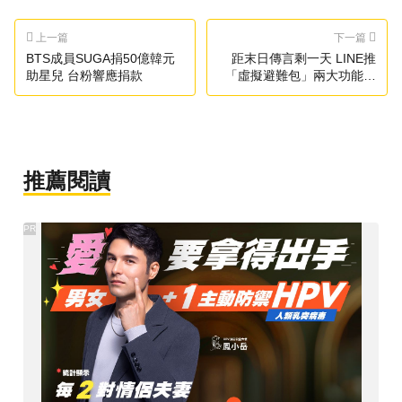
上一篇
下一篇
BTS成員SUGA捐50億韓元
距末日傳言剩一天 LINE推
助星兒 台粉響應捐款
「虛擬避難包」兩大功能救
命
推薦閱讀
PR