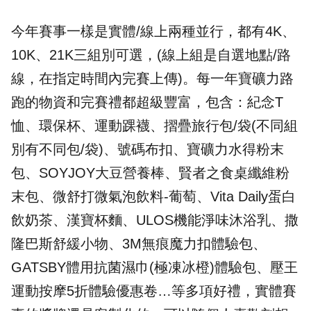
今年賽事一樣是實體/線上兩種並行，都有4K、
10K、21K三組別可選，(線上組是自選地點/路
線，在指定時間內完賽上傳)。每一年寶礦力路
跑的物資和完賽禮都超級豐富，包含：紀念T
恤、
環保杯
、運動踝襪、摺疊旅行包/袋(不同組
別有不同包/袋)、號碼布扣、寶礦力水得粉末
包、SOYJOY大豆營養棒、賢者之食桌纖維粉
末包、微舒打微氣泡飲料-葡萄、Vita Daily蛋白
飲奶茶、漢寶杯麵、ULOS機能淨味沐浴乳、撒
隆巴斯舒緩小物、3M無痕魔力扣體驗包、
GATSBY體用抗菌濕巾(極凍冰橙)體驗包、壓王
運動按摩5折體驗優惠卷…等多項好禮，實體賽