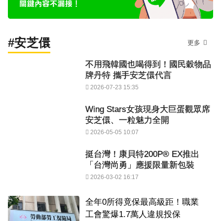
#安芝儇
更多
不用飛韓國也喝得到！國民穀物品
牌丹特 攜手安芝儇代言
2026-07-23 15:35
Wing Stars女孩現身大巨蛋觀眾席
安芝儇、一粒魅力全開
2026-05-05 10:07
挺台灣！康貝特200P® EX推出
「台灣尚勇」應援限量新包裝
2026-03-02 16:17
全年0所得竟保最高級距！職業
工會驚爆1.7萬人違規投保