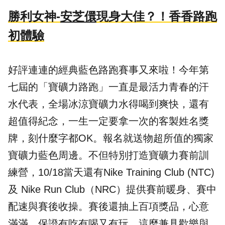
勝利女神-
安芝儇
現身大佳？！香香路跑
初體驗
好評連連的經典藍色路跑賽事又來啦！今年第
七屆的「
寶礦力路跑
」一直是最活力青春的汗
水代表，全場冰涼
寶礦力水得
喝到爽快，還有
超值得紀念，一生一定要拿一次的客製姓名獎
牌，刻什麼字都OK。報名就送物超所值的獨家
寶礦力藍色周邊。不但特別打造寶礦力賽前訓
練營，10/18當天還有Nike Training Club (NTC)
及 Nike Run Club（NRC）提供賽前暖身、賽中
配速與賽後收操。賽後還抽上百項獎品，心意
滿滿，保證有吃有喝又有玩。這麼兼具歡樂與