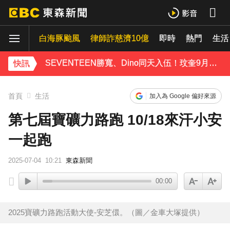
玉澤演巡演首站獻給台北！加碼「自拍+簽名會」 寵粉無極限
白海豚颱風
律師詐慈濟10億
即時
熱門
富婆砸錢拍短劇塞60場吻戲！男星爆「開房被包養」 親上火線揭真相
生活
SEVENTEEN勝寬、Dino同天入伍！玟奎9月服替代役
快訊
泰男團Dragon 5男星爆死訊！騎單車離家失聯 陳屍河中驚見「20公斤重物」
首頁
生活
加入為 Google 偏好來源
女星告別9年演藝圈！轉行當計程車司機 曝收入：比演員賺更多
第七屆寶礦力路跑 10/18來汗小安
一起跑
蔡阿嘎陷爭議！蘿拉神隱19個月首發文 遭酸「詐騙集團回歸」回應了
2025-07-04
10:21
東森新聞
下載東森App，隨時掌握天下大小事！
00:00
橋上懸掛5屍體！墨西哥小鎮爆慘案 居民嘆：晚上如鬼城
2025寶礦力路跑活動大使-安芝儇。（圖／金車大塚提供）