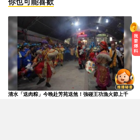
你也可能喜歡
台股資金大轉彎？ 達人揭背後關
鍵：玩法完全不一樣
颱風假攻防！ 蔣不放假 沈嗆：公開
透明、標準一致
清水「送肉粽」今晚赴芳苑送煞！強碰王功漁火節上千
吳子嘉爆綠營2026「一屍五命」 國
遊客 喪家回應了
民黨1縣市穩贏
8/8
台股資金大轉彎？ 達人揭背後關
鍵：玩法完全不一樣