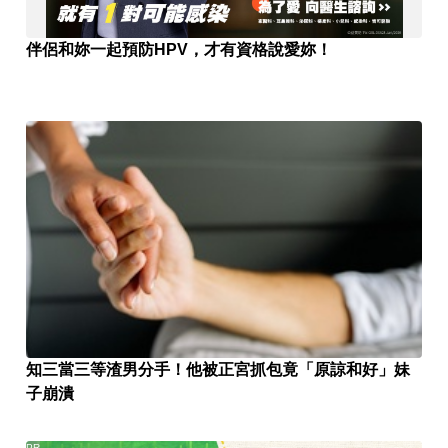
伴侶和妳一起預防HPV，才有資格說愛妳！
知三當三等渣男分手！他被正宮抓包竟「原諒和好」妹
子崩潰
PR