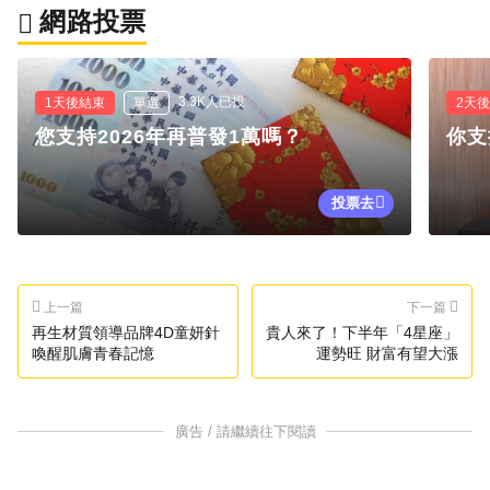
網路投票
3.3K人已投
1天後結束
單選
2天
您支持2026年再普發1萬嗎？
你支
投票去
上一篇
下一篇
再生材質領導品牌4D童妍針
貴人來了！下半年「4星座」
喚醒肌膚青春記憶
運勢旺 財富有望大漲
廣告 / 請繼續往下閱讀