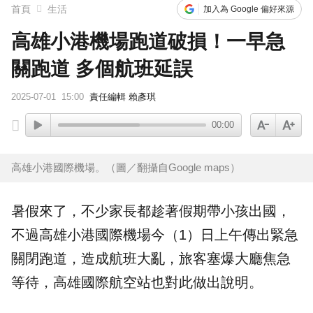
首頁
生活
加入為 Google 偏好來源
高雄小港機場跑道破損！一早急
關跑道 多個航班延誤
2025-07-01
15:00
責任編輯 賴彥琪
00:00
高雄小港國際機場。（圖／翻攝自Google maps）
暑假
來了，不少家長都趁著假期帶小孩出國，
不過
高雄
小港
國際機場
今（1）日上午傳出緊急
關閉跑道，造成航班大亂，旅客塞爆
大廳
焦急
等待，高雄國際航空站也對此做出說明。