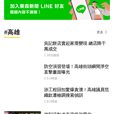
#高雄
更多
吳記餅店賣起家厝變現 總店降千
萬成交
18分鐘前
防空演習登場！高雄街頭瞬間淨空
直擊畫面曝光
5小時前
涉工程回扣驚爆貪瀆！高雄議員范
織欽遭檢調搜索偵訓
6小時前
PR