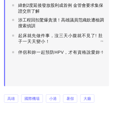
緯創2度延後發放股利成首例 金管會要求集保
證交所了解
涉工程回扣驚爆貪瀆！高雄議員范織欽遭檢調
搜索偵訓
起床就先做件事，沒三天小腹就不見了! 肚
子一天天變小！
PR
伴侶和妳一起預防HPV，才有資格說愛妳！
PR
高雄
國際機場
小港
暑假
大廳