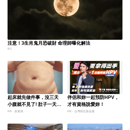
注意！3生肖鬼月恐破財 命理師曝化解法
8/1
起床就先做件事，沒三天
伴侶和妳一起預防HPV，
小腹就不見了! 肚子一天天
才有資格說愛妳！
變小！
PR・新素簡
PR・台灣癌症基金會