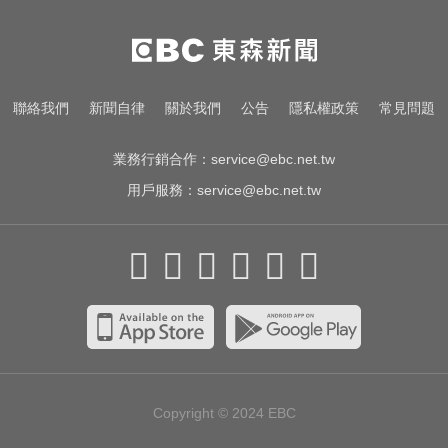
緯創股利2度延發史上首例 金管會
說重話：考慮收回股務自辦
國中暑輔悲劇！小六升國一男學生
聯絡我們
新聞自律
關於我們
公告
隱私權政策
常見問題
折斷掃把刺傷女師 右眼恐失明
業務行銷合作：
service@ebc.net.tw
用戶服務：
service@ebc.net.tw
Copyright © 2024
EBC