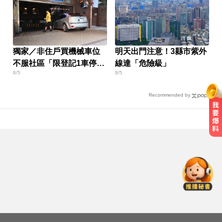
獨家／非住戶買機械車位
明天出門注意！3縣市紫外
不服社區「限登記1車停」
線達「危險級」
8/5
8/5
報警
Recommended by
緯創股利2度延發史上首例 金管會
說重話：考慮收回股務自辦
國中暑輔悲劇！小六升國一男學生
折斷掃把刺傷女師 右眼恐失明
10共機、6共艦擾台！6架次越中線
侵中部西南空域