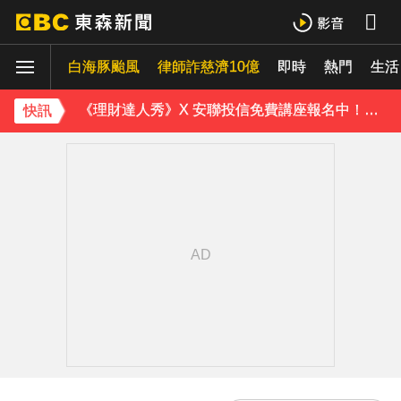
下載東森App，隨時掌握天下大小事！
白海豚颱風
律師詐慈濟10億
即時
熱門
解放軍擬「失能戰」癱瘓北市？ 專家：須提升城鎮韌性
生活
《理財達人秀》X 安聯投信免費講座報名中！搶先卡位 2027
快訊
下載東森App，隨時掌握天下大小事！
解放軍擬「失能戰」癱瘓北市？ 專家：須提升城鎮韌性