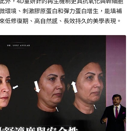
此外，4D童妍針的再生機制更具抗氧化與幹細胞
微環境、刺激膠原蛋白和彈力蛋白增生，能填補
來低修復期、高自然感、長效持久的美學表現。