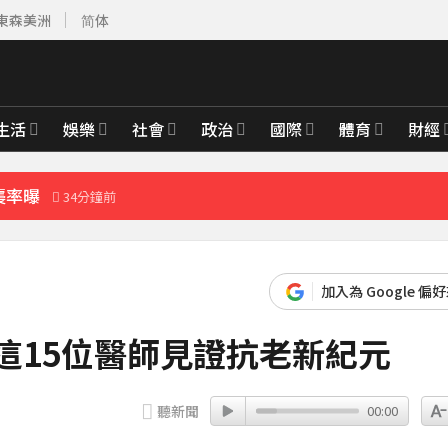
東森美洲
简体
育旅遊
9分鐘前
週正式登場
21分鐘前
生活
娛樂
社會
政治
國際
體育
財經
範圍一次看
28分鐘前
襲率曝
34分鐘前
先卡位 2027
加入為 Google 偏
育旅遊
這15位醫師見證抗老新紀元
9分鐘前
聽新聞
00:00