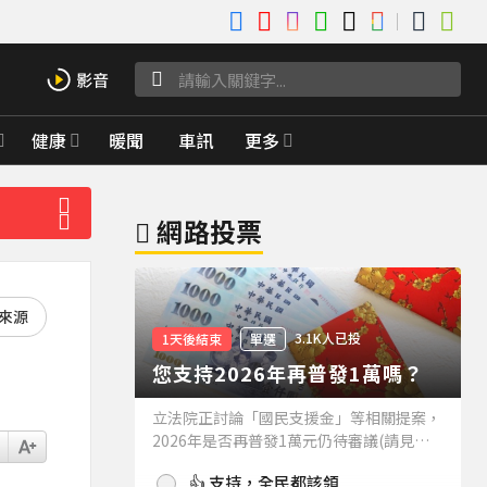
健康
暖聞
車訊
更多
網路投票
好來源
3.1K人已投
1天後結束
單選
您支持2026年再普發1萬嗎？
立法院正討論「國民支援金」等相關提案，
2026年是否再普發1萬元仍待審議(請見下
方新聞)。如果2026年再普發1萬元，你支
👍 支持，全民都該領
持嗎？