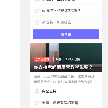
💲 支持，但能發2萬嗎？
💰 支持，但應排富
投票去
2.7K人已投
2天後結束
單選
你支持老師適度管教學生嗎？
南韓一名教師因勸導學生後，遭家長申訴、
承受巨大壓力，最終被認定因公殉職(請見
下列新聞)，引發外界關注教師教權。請問
完全支持
你支持老師適度管教學生嗎？
支持，但要有詳細配套