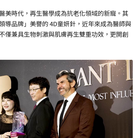
醫美
時代，
再生醫學
成為抗老化領域的新寵。其
領導品牌」美譽的 4D
童妍針
，近年來成為醫師與
不僅兼具生物刺激與肌膚再生雙重功效，更開創