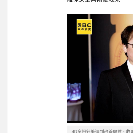
4D童妍針能達到改善膚質、收