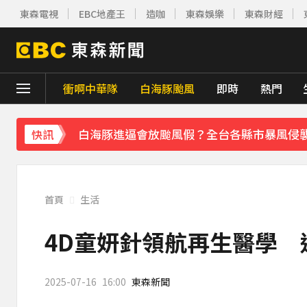
下載東森App，隨時掌握天下大小事！
東森電視
EBC地產王
造咖
東森娛樂
東森財經
川普簽署行政命令！限縮出生公民權並禁生
別驚慌！今14:30分發「演習預告」訊息 下
衝啊中華隊
白海豚颱風
即時
熱門
白海豚外圍雲系發威！7縣市大雨特報 警戒
白海豚進逼會放颱風假？全台各縣市暴風侵
快訊
《理財達人秀》X 安聯投信免費講座報名中！搶
下載東森App，隨時掌握天下大小事！
首頁
生活
川普簽署行政命令！限縮出生公民權並禁生
4D童妍針領航再生醫學 
2025-07-16
16:00
東森新聞