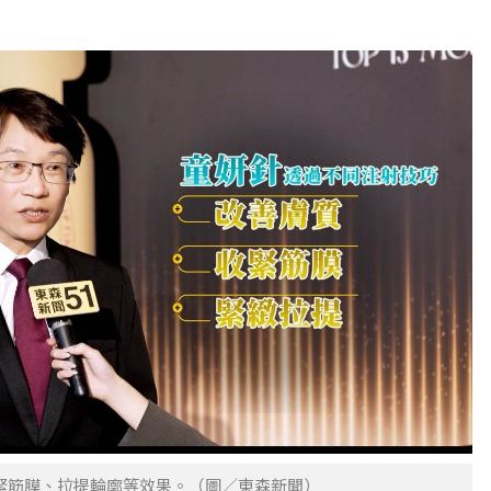
緊筋膜、拉提輪廓等效果。（圖／東森新聞）