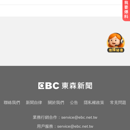
兩大外送平台：城鎮韌性演習區域
暫停配送服務
漢光首日共機大舉逼近！偵獲14架
共機、9艘共艦
加拿大2飛機空中相撞！ 1人墜池塘
身亡
兩大外送平台：城鎮韌性演習區域
暫停配送服務
漢光首日共機大舉逼近！偵獲14架
聯絡我們
新聞自律
關於我們
公告
隱私權政策
常見問題
共機、9艘共艦
業務行銷合作：
service@ebc.net.tw
用戶服務：
service@ebc.net.tw