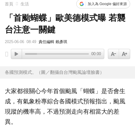
首頁
生活
加入為 Google 偏好來源
「首颱蝴蝶」歐美德模式曝 若襲
台注意一關鍵
2025-06-06
08:49
責任編輯 賴彥琪
00:00
各國預測模式。（圖／翻攝自台灣颱風論壇臉書）
大家都很關心今年首個
颱風
「蝴蝶」是否會生
成，有氣象粉專綜合各國模式預報指出，颱風
現蹤的機率高，不過預測走向有相當大的差
異。