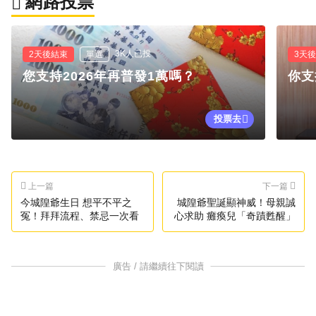
網路投票
3K人已投
2天後結束
單選
3天
您支持2026年再普發1萬嗎？
你支
投票去
上一篇
下一篇
今城隍爺生日 想平不平之
城隍爺聖誕顯神威！母親誠
冤！拜拜流程、禁忌一次看
心求助 癱瘓兒「奇蹟甦醒」
廣告 / 請繼續往下閱讀