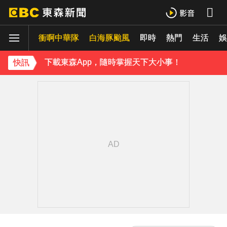
《理財達人秀》X 安聯投信免費講座報名中！搶先卡位 2027
衝啊中華隊
白海豚颱風
即時
熱門
生活
王彩樺現身味全龍開球！鬆口「最後一次調整」哽咽憶亡母吐心聲
娛
下載東森App，隨時掌握天下大小事！
快訊
今彩539開出3注800萬！威力彩頭獎、貳獎雙雙槓龜