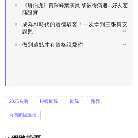
《唐伯虎》資深綠葉演員 黎彼得病逝...好友悲
痛證實
成為AI時代的道德駭客！一次拿到三張資安
證照
PR
做到這點才有資格說愛你
PR
2025首颱
蝴蝶颱風
颱風
路徑
台灣颱風論壇