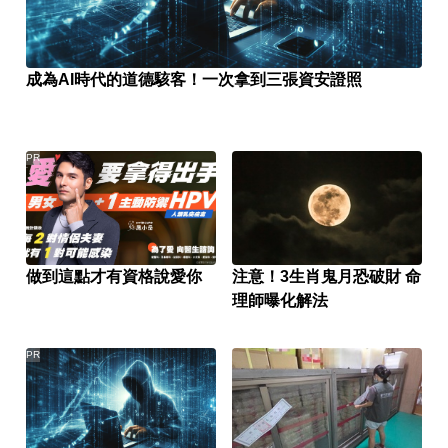
成為AI時代的道德駭客！一次拿到三張資安證照
PR
做到這點才有資格說愛你
注意！3生肖鬼月恐破財 命
理師曝化解法
PR