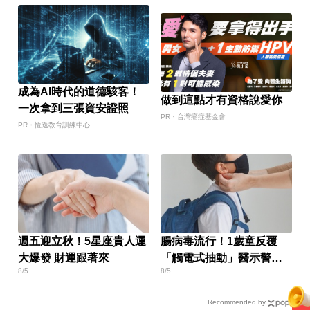
成為AI時代的道德駭客！
做到這點才有資格說愛你
一次拿到三張資安證照
PR・台灣癌症基金會
PR・恆逸教育訓練中心
週五迎立秋！5星座貴人運
腸病毒流行！1歲童反覆
大爆發 財運跟著來
「觸電式抽動」醫示警：
8/5
8/5
恐是重症
Recommended by