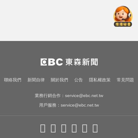
資深歌手「小秦漢」張海漢辭世享
壽68歲 好友證實噩耗
中職／日本女星松川星首次來台開
球！為統一獅女孩日揭幕
川普簽署行政命令！限縮出生公民
權並禁生育旅遊
資深歌手「小秦漢」張海漢辭世享
聯絡我們
新聞自律
關於我們
公告
隱私權政策
常見問題
壽68歲 好友證實噩耗
業務行銷合作：
service@ebc.net.tw
用戶服務：
service@ebc.net.tw