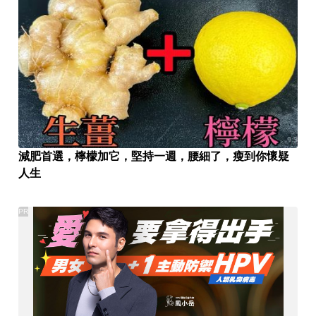
減肥首選，檸檬加它，堅持一週，腰細了，瘦到你懷疑
人生
PR