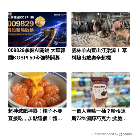
PR
009829掌握AI關鍵 大華韓
雲林羊肉查出汙染源！ 草
國KOSPI 50今強勢開募
料驗出戴奧辛超標
PR
PR
超神減肥神器！橘子不要
一個人爽嗑一桶？哈根達
直接吃，加點這個！體重
斯72%濃醇巧克力 掀脆友
天天下降
共鳴
Recommended by