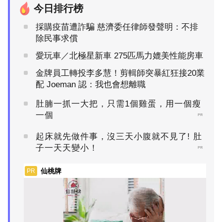
今日排行榜
採購疫苗遭詐騙 慈濟委任律師發聲明：不排
除民事求償
愛玩車／北極星新車 275匹馬力媲美性能房車
金牌員工轉投李多慧！剪輯師突暴紅狂接20業
配 Joeman 認：我也會想離職
肚腩一抓一大把，只需1個雞蛋，用一個瘦
一個
PR
起床就先做件事，沒三天小腹就不見了! 肚
子一天天變小！
PR
仙桃牌
PR