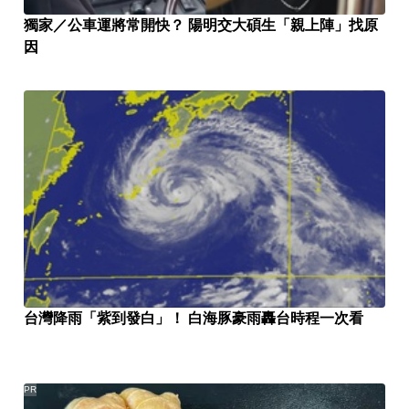
獨家／公車運將常開快？ 陽明交大碩生「親上陣」找原
因
台灣降雨「紫到發白」！ 白海豚豪雨轟台時程一次看
PR