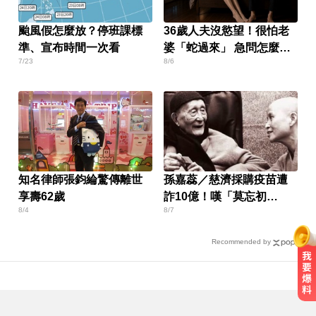
颱風假怎麼放？停班課標
36歲人夫沒慾望！很怕老
準、宣布時間一次看
婆「蛇過來」 急問怎麼
7/23
8/6
辦？
知名律師張鈞綸驚傳離世
孫嘉蕊／慈濟採購疫苗遭
享壽62歲
詐10億！嘆「莫忘初
8/4
8/7
心」：善意也需監督
Recommended by
川普簽署行政命令！限縮出生公民
權並禁生育旅遊