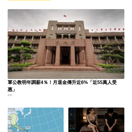
軍公教明年調薪4％！月退金傳升近6%「近55萬人受
惠」
8/6