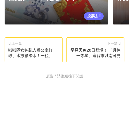
投票去
上一篇
下一篇
啦啦隊女神亂入辦公室打
罕見天象28日登場！ 「月掩
球、水族箱潛水！一粒、孟
一等星」這縣市以南可見
潔 大玩迪卡儂創意運動短片
廣告 / 請繼續往下閱讀