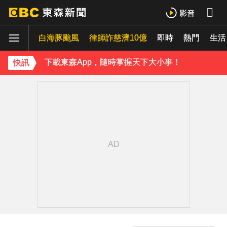
《理財達人秀》X 安聯投信免費講座報名中！搶先卡位 2027
白海豚颱風
下載東森App，隨時掌握天下大小事！
律師詐慈濟10億
即時
熱門
生活
《理財達人秀》X 安聯投信免費講座報名中！搶先卡位 2027
快訊