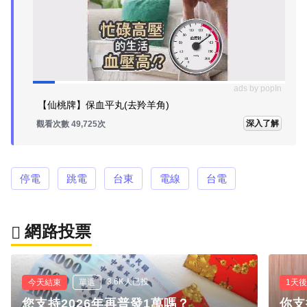
ads by popIn
【仙桃牌】保血平丸(去羚羊角)
深入了解
觀看次數 49,727次
停電
跳電
台東
電線
台電
網路投票
3.6K人已投
今天結束
單選
1天
您支持2026年再普發1萬嗎？
你支