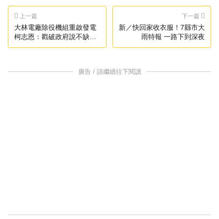
上一篇
下一篇
大林電廠除役機組重啟發電
新／快回家收衣服！7縣市大
柯志恩：戳破政府說不缺
雨特報 一路下到深夜
電！
廣告 / 請繼續往下閱讀