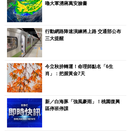
嚕大軍湧蔣萬安臉書
行動網路降速演練將上路 交通部公布
三大提醒
今立秋拚轉運！命理師點名「6生
肖」：把握黃金7天
新／白海豚「強風豪雨」！桃園復興
區停班停課