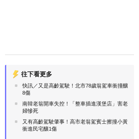
往下看更多
快訊／又是高齡駕駛！北市78歲翁駕車衝撞釀
8傷
南韓老翁開車失控！「整車插進漢堡店」害老
婦慘死
又有高齡駕駛肇事！高市老翁駕賓士擦撞小黃
衝進民宅釀1傷