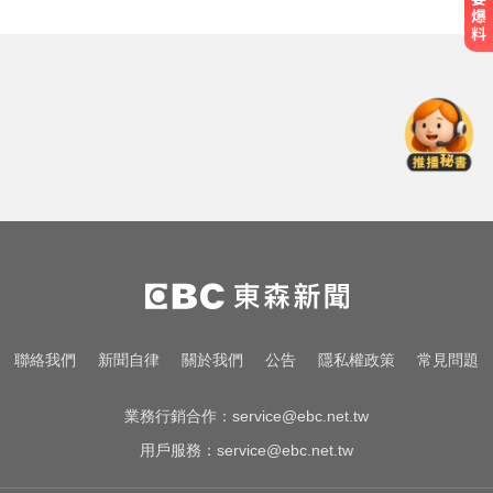
涉製毒、跨國販毒！埃及女星被判
死刑
三商美邦人壽將下市！8/20停牌 千
張大戶還有252人
無懼白海豚風雨！企聯父親節回歸
張庭瑜、張正韋用勝利感謝老爸
涉製毒、跨國販毒！埃及女星被判
死刑
三商美邦人壽將下市！8/20停牌 千
聯絡我們
新聞自律
關於我們
公告
隱私權政策
常見問題
張大戶還有252人
業務行銷合作：
service@ebc.net.tw
用戶服務：
service@ebc.net.tw