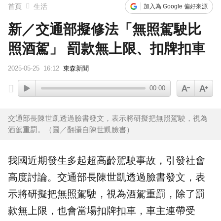
首頁
生活
加入為 Google 偏好來源
新／交通部擬修法「無照駕駛比
照酒駕」 罰款無上限、扣牌扣車
2025-05-25
16:12
東森新聞
00:00
交通部長陳世凱透過臉書發文，表示將研擬把無照駕駛，視為
酒駕重罰。（圖／翻攝自陳世凱臉書）
我國近期發生多起超
高齡駕駛
事故
，引發社會
高度討論。
交通部
長陳世凱透過臉書發文，表
示將研擬把
無照駕駛
，視為酒駕重罰，除了罰
款無上限，也會當場
扣牌
扣車，車主連帶受