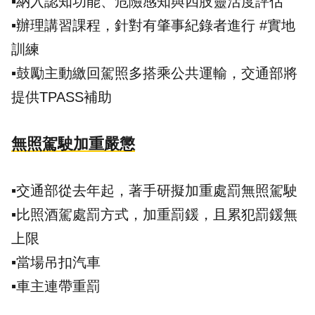
▪️納入認知功能、危險感知與四肢靈活度評估
▪️辦理講習課程，針對有肇事紀錄者進行 #實地
訓練
▪️鼓勵主動繳回駕照多搭乘公共運輸，交通部將
提供TPASS補助
無照駕駛加重嚴懲
▪️交通部從去年起，著手研擬加重處罰無照駕駛
▪️比照酒駕處罰方式，加重罰鍰，且累犯罰鍰無
上限
▪️當場吊扣汽車
▪️車主連帶重罰