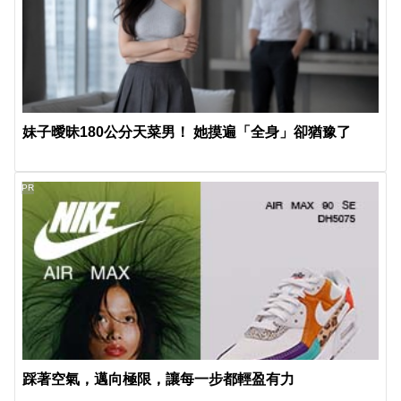
妹子曖昧180公分天菜男！ 她摸遍「全身」卻猶豫了
PR
踩著空氣，邁向極限，讓每一步都輕盈有力