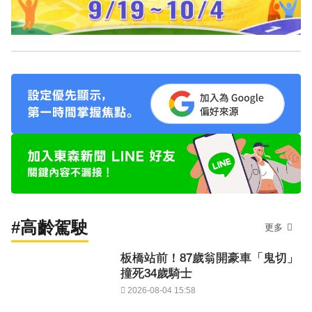
#高齡駕駛
更多
板橋站前！87歲翁開豪車「鬼切」
撞死34歲騎士
2026-08-04 15:58