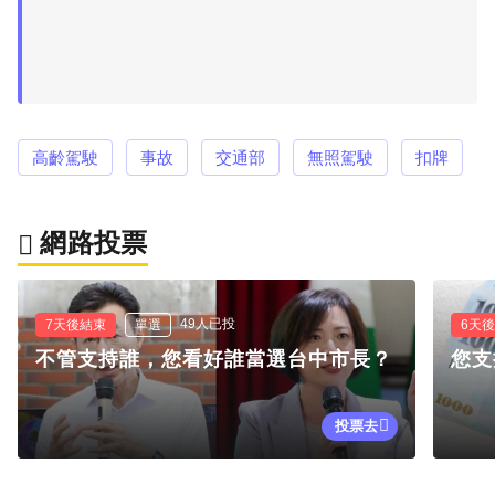
高齡駕駛
事故
交通部
無照駕駛
扣牌
網路投票
49人已投
7天後結束
單選
6天
不管支持誰，您看好誰當選台中市長？
您支
投票去