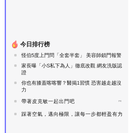
今日排行榜
怪伯5度上門問「全套半套」 美容師鎖門報警
家長曝「小S私下為人」徹底改觀 網友洗版認
證
你也有膝蓋喀喀響？醫揭1習慣 恐害越走越沒
力
帶著皮克敏一起出門吧
PR
踩著空氣，邁向極限，讓每一步都輕盈有力
PR