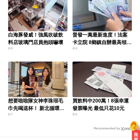
白海豚發威！強風吹破飲
普發一萬最新進度！法案
料店玻璃門店員抱頭嚇壞
卡立院 8鄉鎮自辦最高領1
8/9
8/4
萬
想要啦啦隊女神李珠珢毛
買飲料中200萬！8張幸運
巾先喝這杯！ 新北循環杯
發票曝光 最低只花10元
8/7
8/4
做環保還能抽好禮
Recommended by