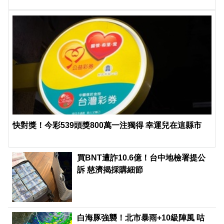
快對獎！今彩539頭獎800萬一注獨得 幸運兒在這縣市
買BNT遭詐10.6億！台中地檢署提公
訴 慈濟揭採購細節
白海豚強襲！北市暴雨+10級陣風 咕