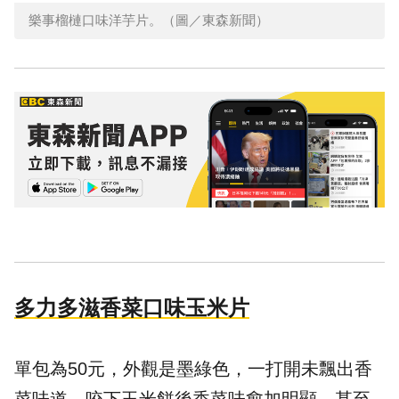
樂事榴槤口味洋芋片。（圖／東森新聞）
多力多滋香菜口味玉米片
單包為50元，外觀是墨綠色，一打開未飄出香