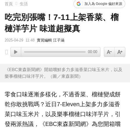
首頁
生活
加入為 Google 偏好來源
吃完別張嘴！7-11上架香菜、榴
槤洋芋片 味道超擬真
2025-04-29
11:48
實習編輯 江子涵
00:00
《EBC東森新聞網》開箱嚐鮮多力多滋香菜口味玉米片，以及
樂事榴槤口味洋芋片。（圖／東森新聞）
零食口味逐漸多樣化，不過香菜、榴槤變成餅
乾你敢挑戰嗎？近日7-Eleven上架
多力多滋
香
菜口味玉米片，以及
樂事
榴槤口味洋芋片，引
發兩派熱議，《EBC東森新聞網》為您開箱嚐