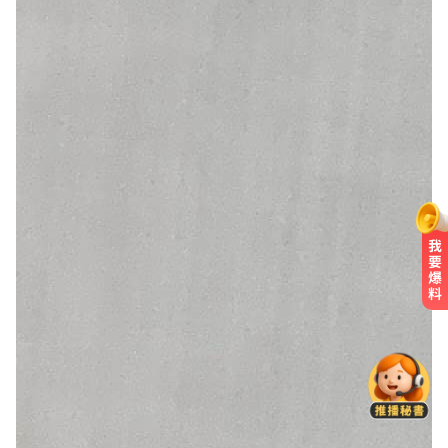
白海豚撲日災情不斷！4.5萬民眾避
難、2萬戶停電
台中市長選情！江啟臣38.2%領先何
欣純 最新民調曝
女藝人遭經紀人「車內侵犯」 錄音