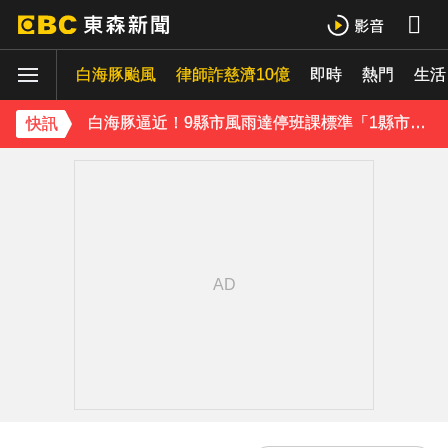
澎湖13孩沒人顧！擠10坪屋「小孩顧小孩」 母離家帶走補助金
白海豚颱風
律師詐慈濟10億
即時
熱門
白海豚逼近！9縣市風雨達停班課標準「1縣市宣布了」
生活
快訊／白海豚逼近！連江縣宣布明天停班停課
快訊
《理財達人秀》X 安聯投信免費講座報名中！搶先卡位 2027
下載東森App，隨時掌握天下大小事！
獨家／女拒付4百洗頭費！ 髮廊老闆怒：洗「霸王頭」