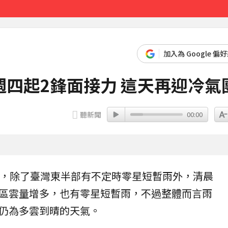
4253美元
21分鐘前
加入為 Google 偏
四起2鋒面接力 這天再迎冷氣
聽新聞
00:00
多，除了臺灣東半部有不定時零星短暫雨外，清晨
區雲量增多，也有零星短暫雨，不過整體而言雨
仍為多雲到晴的
天氣
。