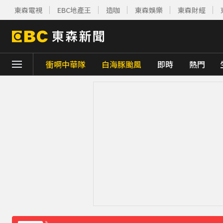
東森電視
EBC地產王
造咖
東森娛樂
東森財經
衝啊中華隊
白海豚颱風
即時
熱門
下載東森App，隨時掌握天下大小事！
創2月以來最大單日漲幅！黃金暴漲4.4%突破
《理財達人秀》X 安聯投信免費講座報名中！搶
周杰倫遭影射有私生子 杰威爾怒發132字聲