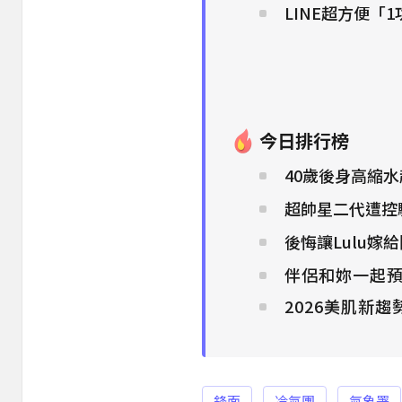
LINE超方便「
今日排行榜
40歲後身高縮
超帥星二代遭控騙
後悔讓Lulu嫁
伴侶和妳一起預
2026美肌新
鋒面
冷氣團
氣象署