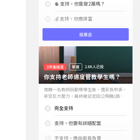
💲 支持，但能發2萬嗎？
💰 支持，但應排富
投票去
2.6K人已投
3天後結束
單選
你支持老師適度管教學生嗎？
南韓一名教師因勸導學生後，遭家長申訴、
承受巨大壓力，最終被認定因公殉職(請見
下列新聞)，引發外界關注教師教權。請問
完全支持
你支持老師適度管教學生嗎？
支持，但要有詳細配套
不支持，應由家長負責