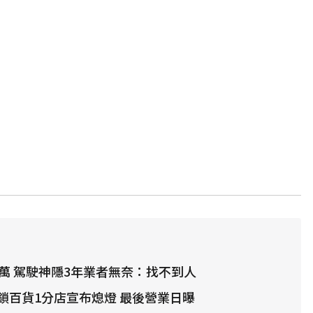
3萬 駕駛神隱3年業者無奈：找不到人
鎖百貨1分店宣布熄燈 最後營業日曝