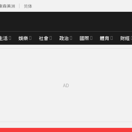
東森美洲
简体
生活
娛樂
社會
政治
國際
體育
財經
4253美元
21分鐘前
先卡位 2027
明