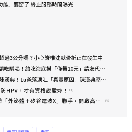
1功能」要掰了 終止服務時間曝光
水超過3公分嗎？小心脊椎沈默骨折正在發生中
吃騙喝！約吃海底撈「僅帶10元」請友代墊還失聯
給陳漢典！Lu爸落淚吐「真實原因」陳漢典壓力爆棚
防HPV，才有資格說愛妳！
PR
趨勢「外泌體＋矽谷電波X」聯手，開啟高階養膚新世代
PR
天氣即時報
天氣