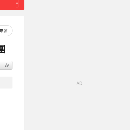
好來源
團