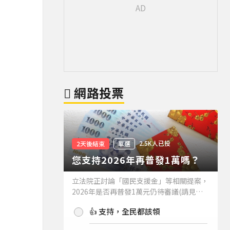
網路投票
2.5K人已投
2天後結束
單選
您支持2026年再普發1萬嗎？
立法院正討論「國民支援金」等相關提案，
2026年是否再普發1萬元仍待審議(請見下
方新聞)。如果2026年再普發1萬元，你支
👍 支持，全民都該領
持嗎？