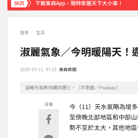
下載東森App，隨時掌握天下大小事！
快訊
創2月以來最大單日漲幅！黃金暴漲4.4%突破
首頁
生活
淑麗氣象／今明暖陽天！週
2025-03-11
07:25
東森新聞
溫暖天氣將持續到週三。（示意圖／Pixabay）
分享
今（11）天水氣略為增
至傍晚北部地區和中部山
勢不至於太大，其他地區