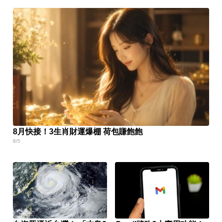
8月快接！3生肖財運爆棚 荷包賺飽飽
8/5