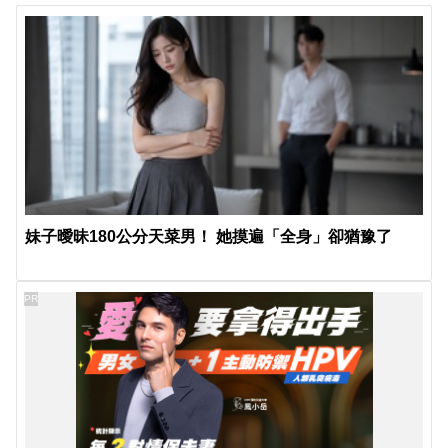
妹子曖昧180公分天菜男！ 她摸遍「全身」卻猶豫了
PR