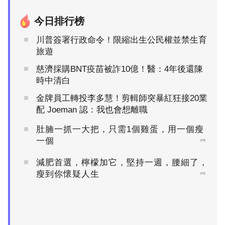
今日排行榜
川普簽署行政命令！限縮出生公民權並禁生育
旅遊
慈濟採購BNT疫苗被詐10億！醫：4年後還陳
時中清白
金牌員工轉投李多慧！剪輯師突暴紅狂接20業
配 Joeman 認：我也會想離職
肚腩一抓一大把，只需1個雞蛋，用一個瘦
一個
PR
減肥首選，檸檬加它，堅持一週，腰細了，
瘦到你懷疑人生
PR