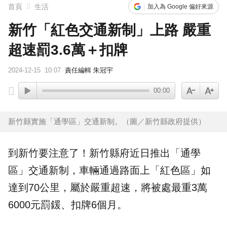
首頁
生活
加入為 Google 偏好來源
新竹「紅色交通新制」上路 嚴重
超速罰3.6萬＋扣牌
2024-12-15
10:07
責任編輯 朱冠宇
00:00
新竹縣實施「通學區」交通新制。（圖／新竹縣政府提供）
到新竹要注意了！新竹縣府近日推出「
通學
區
」交通新制，車輛通過路面上「紅色區」如
達到70公里，屬於嚴重超速，將被處最重3萬
6000元罰鍰、
扣牌
6個月。