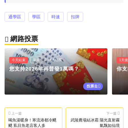
通學區
學區
時速
扣牌
網路投票
3.5K人已投
今天結束
單選
1天
您支持2026年再普發1萬嗎？
你支
投票去
上一篇
下一篇
喝魚湯暖身！寒流港都冷颼
武陵農場結冰霜 陽光直射霧
颼 虱目魚老店客人多
氣飄如仙境