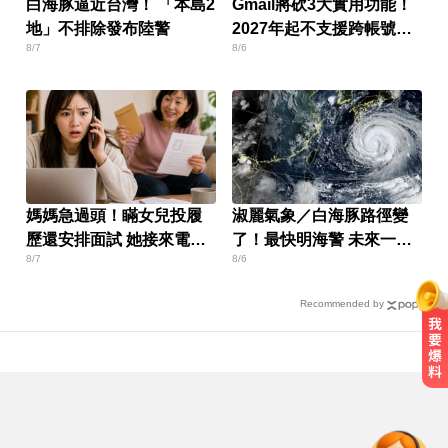
白海豚逼近台灣！ 「本島2
Gmail將砍3大實用功能！
地」不排除發布陸警
2027年起不支援跨帳號寄
8/7
8/6
信
媽媽急過頭！瞞女兒投履
淑麗氣象／白海豚路徑變
歷還安排面試 她接來電超
了！最快明海警 未來一週
8/7
8/6
傻眼
降雨熱區曝
Recommended by
緯創股利2度延發史上首例 金管會
說重話：考慮收回股務自辦