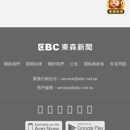
採購疫苗遭詐騙 慈濟委任律師發聲
明：不排除民事求償
中職／日本女星松川星首次來台開
球！為統一獅女孩日揭幕
緯創股利2度延發史上首例 金管會
說重話：考慮收回股務自辦
採購疫苗遭詐騙 慈濟委任律師發聲
聯絡我們
新聞自律
關於我們
公告
隱私權政策
常見問題
明：不排除民事求償
業務行銷合作：
service@ebc.net.tw
用戶服務：
service@ebc.net.tw