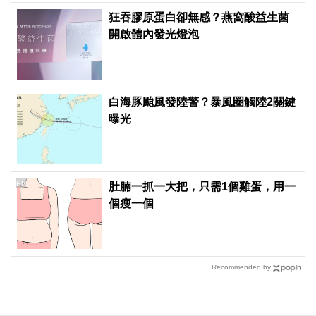
狂吞膠原蛋白卻無感？燕窩酸益生菌
開啟體內發光燈泡
白海豚颱風發陸警？暴風圈觸陸2關鍵
曝光
PR
肚腩一抓一大把，只需1個雞蛋，用一
個瘦一個
Recommended by