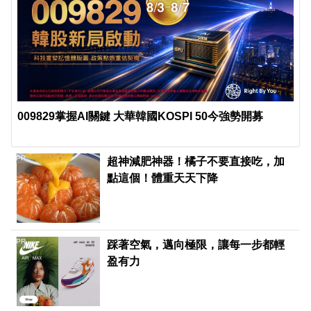
009829掌握AI關鍵 大華韓國KOSPI 50今強勢開募
PR
超神減肥神器！橘子不要直接吃，加
點這個！體重天天下降
PR
踩著空氣，邁向極限，讓每一步都輕
盈有力