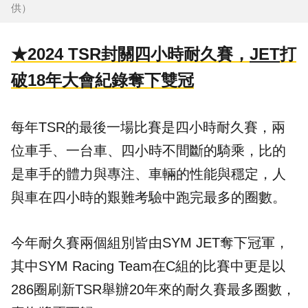
供）
★2024 TSR封關四小時耐久賽，
JET
打
破18年大會紀錄奪下雙冠
每年TSR的最後一場比賽是四小時耐久賽，兩
位車手、一台車、四小時不間斷的騎乘，比的
是車手的體力與專注、車輛的性能與穩定，人
與車在四小時的艱難考驗中跑完最多的圈數。
今年耐久賽兩個組別皆由
SYM
JET奪下冠軍，
其中
SYM Racing Team
在C組的比賽中更是以
286圈刷新TSR舉辦20年來的耐久賽最多圈數，