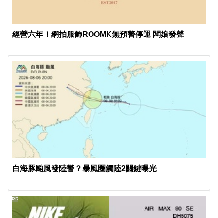
經營六年！網拍服飾ROOMK無預警停運 闆娘發聲
白海豚颱風發陸警？暴風圈觸陸2關鍵曝光
PR