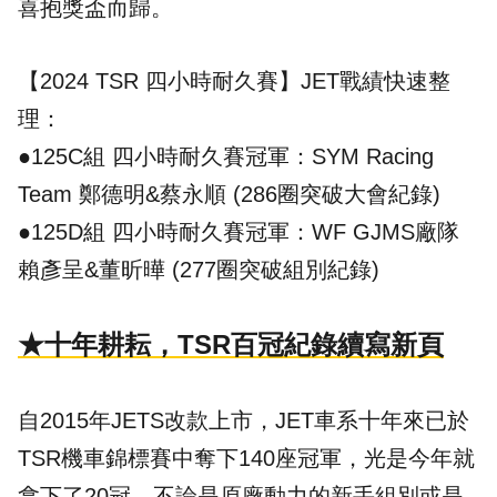
喜抱獎盃而歸。
【2024
TSR 四小時耐久賽
】JET戰績快速整
理：
●125C組 四小時耐久賽冠軍：SYM Racing
Team 鄭德明&蔡永順 (286圈突破大會紀錄)
●125D組 四小時耐久賽冠軍：WF GJMS廠隊
賴彥呈&董昕曄 (277圈突破組別紀錄)
★十年耕耘，TSR百冠紀錄續寫新頁
自2015年JETS改款上市，JET車系十年來已於
TSR
機車
錦標賽中奪下140座冠軍，光是今年就
拿下了20冠。不論是原廠動力的新手組別或是