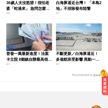
36歲人夫沒慾望！很怕老
白海豚逼近台灣！ 「本島2
婆「蛇過來」 急問怎麼
地」不排除發布陸警
8/6
8/7
辦？
普發一萬最新進度！法案
不斷更新／白海豚逼近！
卡立院 8鄉鎮自辦最高領1
多個航班受影響 異動一次
8/4
8/7
萬
看
Recommended by
川普簽署行政命令！限縮出生公民
權並禁生育旅遊