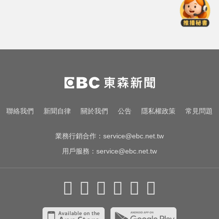
台中恐怖車禍！婦人遭大貨車猛撞
下半身重創身亡
啦啦隊員遭輪流性侵！丟包公路秒
被撞死 3男扯：她自願的
川普簽署行政命令！限縮出生公民
權並禁生育旅遊
台中恐怖車禍！婦人遭大貨車猛撞
聯絡我們
新聞自律
關於我們
公告
隱私權政策
常見問題
下半身重創身亡
業務行銷合作：
service@ebc.net.tw
用戶服務：
service@ebc.net.tw