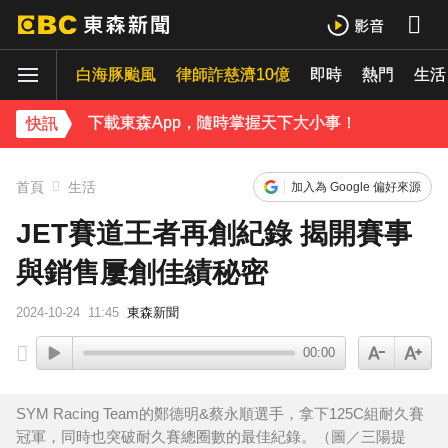
《理財達人秀》X 安聯投信免費講座報名中！搶先卡位 2027
白海豚颱風
律師詐慈濟10億
即時
熱門
生活
下載東森App，隨時掌握天下大小事！
快訊
白海豚颱風強襲日本！奄美逾3萬戶停電 沖繩5人受傷
首頁
生活
加入為 Google 偏好來源
JET賽道王者再創紀錄 揭開賽事
與銷售屢創佳績秘密
2024-10-24
11:45
東森新聞
00:00
SYM Racing Team的鄭德明&蔡永順選手，拿下125C組耐久賽
冠軍，同時也突破耐久賽總圈數的最佳紀錄。（圖／三陽提