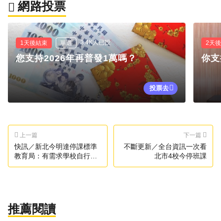
網路投票
3.4K人已投
1天後結束
單選
2天
您支持2026年再普發1萬嗎？
你支
投票去
上一篇
下一篇
快訊／新北今明達停課標準
不斷更新／全台資訊一次看
教育局：有需求學校自行決
北市4校今停班課
定
推薦閱讀