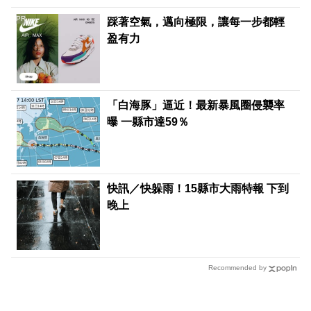
PR
踩著空氣，邁向極限，讓每一步都輕
盈有力
「白海豚」逼近！最新暴風圈侵襲率
曝 一縣市達59％
快訊／快躲雨！15縣市大雨特報 下到
晚上
Recommended by