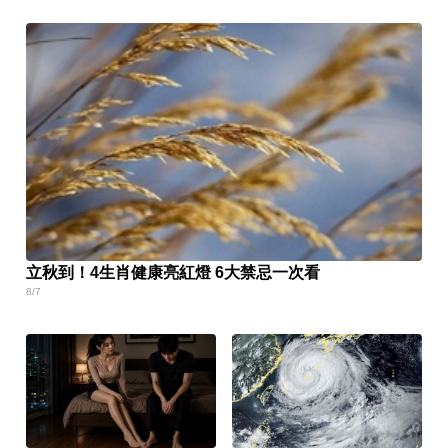
立秋到！4生肖健康亮紅燈 6大禁忌一次看
8/7