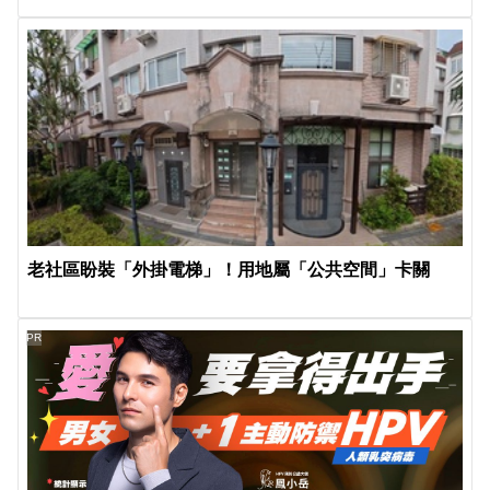
老社區盼裝「外掛電梯」！用地屬「公共空間」卡關
PR