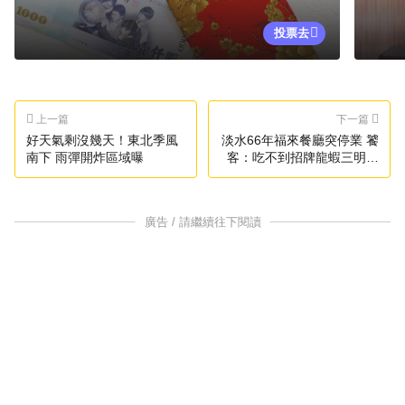
投票去
上一篇
下一篇
好天氣剩沒幾天！東北季風
淡水66年福來餐廳突停業 饕
南下 雨彈開炸區域曝
客：吃不到招牌龍蝦三明治
了
廣告 / 請繼續往下閱讀