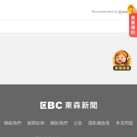
Recommended by
隔夜菜藏致命危機？醫揭預防食物
中毒關鍵
千金股跌落神壇！國巨收540元 分
析師：只是剛開始
民進黨資深前輩辭世！前彰化市代
蔡裕昌罹癌 享壽71歲
隔夜菜藏致命危機？醫揭預防食物
中毒關鍵
千金股跌落神壇！國巨收540元 分
聯絡我們
新聞自律
關於我們
公告
隱私權政策
常見問題
析師：只是剛開始