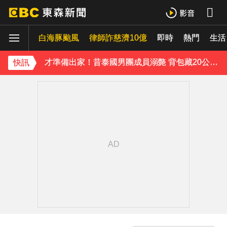
台指期夜盤狂飆736點 專家揭反彈契機上看48000點
白海豚颱風
律師詐慈濟10億
即時
熱門
生活
獨家／女拒付4百洗頭費！ 髮廊老闆怒：洗「霸王頭」
才準備出家！昔泰國男團成員溺斃 背包藏20公斤重物
快訊
澎湖13孩沒人顧！擠10坪屋「小孩顧小孩」 母離家帶走補助金
《理財達人秀》X 安聯投信免費講座報名中！搶先卡位 2027
下載東森App，隨時掌握天下大小事！
永和豆漿創辦人林炳生病逝 享壽70歲