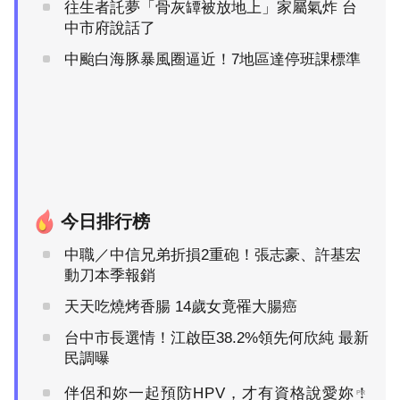
往生者託夢「骨灰罈被放地上」家屬氣炸 台
中市府說話了
中颱白海豚暴風圈逼近！7地區達停班課標準
今日排行榜
中職／中信兄弟折損2重砲！張志豪、許基宏
動刀本季報銷
天天吃燒烤香腸 14歲女竟罹大腸癌
台中市長選情！江啟臣38.2%領先何欣純 最新
民調曝
伴侶和妳一起預防HPV，才有資格說愛妳！
PR