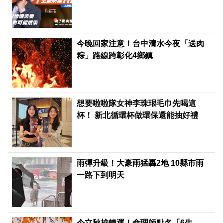
今晚回家注意！台中清水今夜「送肉
粽」路線跨彰化4鄉鎮
想要啦啦隊女神李珠珢毛巾先喝這
杯！ 新北循環杯做環保還能抽好禮
雨彈升級！大豪雨猛轟2地 10縣市雨
一路下到明天
今立秋拚轉運！命理師點名「6生