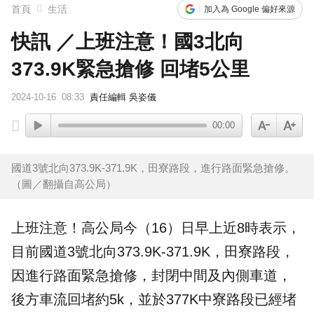
首頁
生活
加入為 Google 偏好來源
快訊 ／上班注意！國3北向
373.9K緊急搶修 回堵5公里
2024-10-16
08:33
責任編輯 吳姿儀
00:00
國道3號北向373.9K-371.9K，田寮路段，進行路面緊急搶修。
（圖／翻攝自高公局）
上班注意！高公局今（16）日早上近8時表示，
目前
國道3號
北向373.9K-371.9K，
田寮路段
，
因進行路面緊急
搶修
，封閉中間及內側車道，
後方車流
回堵
約5k，並於377K中寮路段已經堵