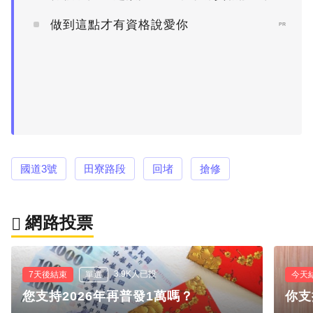
做到這點才有資格說愛你
PR
國道3號
田寮路段
回堵
搶修
網路投票
3.9K人已投
7天後結束
單選
今天
您支持2026年再普發1萬嗎？
你支