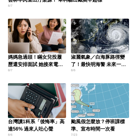
8/7
媽媽急過頭！瞞女兒投履
淑麗氣象／白海豚路徑變
歷還安排面試 她接來電超
了！最快明海警 未來一週
8/7
8/6
傻眼
降雨熱區曝
台灣讀1科系「後悔率」高
颱風假怎麼放？停班課標
達56% 過來人吐心聲
準、宣布時間一次看
8/6
7/23