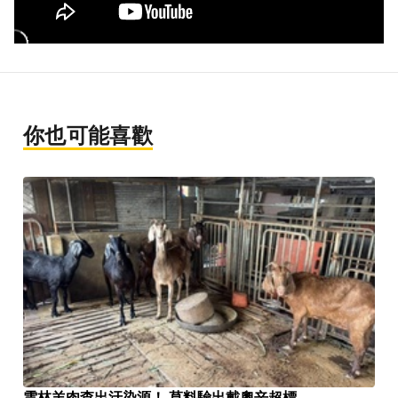
你也可能喜歡
雲林羊肉查出汙染源！ 草料驗出戴奧辛超標