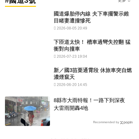
#國道3號
更多
國道爆胎停內線 夫下車擺警示錐
目睹妻遭撞慘死
2026-08-05 20:49
下匝道太快！ 槽車過彎失控翻 猛
衝對向撞車
2026-07-23 19:04
新／國3苗栗通霄段 休旅車突自燃
濃煙竄天
2026-06-20 14:45
8縣市大雨特報！一路下到深夜
大雷雨開轟4地
Recommended by