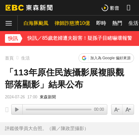
採購疫苗遭詐騙 慈濟委任律師發聲明：不排除民事求償
白海豚颱風
律師詐慈濟10億
即時
熱門
生活
快訊／85歲老婦遭夫殺害！疑孫子目睹嚇壞報警
快訊
白海豚颱風移動變慢！專家：影響時間拉長 北台恐迎狂風暴雨
《理財達人秀》X 安聯投信免費講座報名中！搶先卡位 2027
首頁
生活
加入為 Google 偏好來源
下載東森App，隨時掌握天下大小事！
「113年原住民族攝影展複眼觀
部落顯影」結果公布
明年起0~18歲「每月領5千」 賴清德喊：此時不生待何時
2024-07-26
17:00
東森新聞
00:00
評鑑後學員大合照。（圖／陳政罡攝影）