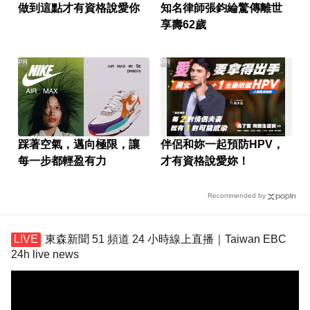
做到這點才有資格說愛你
知名律師張鈞綸驚傳離世
享壽62歲
PR
PR
踩著空氣，邁向極限，讓
伴侶和妳一起預防HPV，
每一步都輕盈有力
才有資格說愛妳！
Recommended by
東森新聞 51 頻道 24 小時線上直播｜Taiwan EBC
24h live news