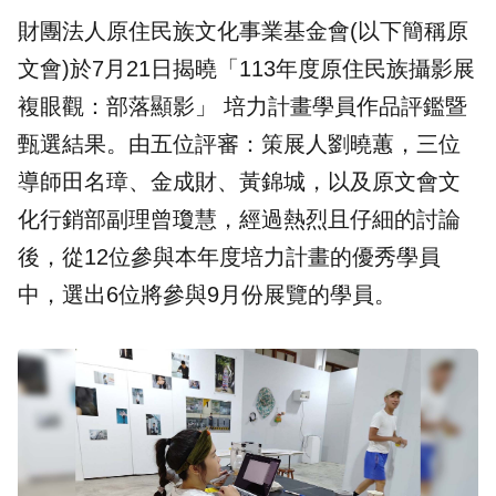
財團法人原住民族文化事業基金會(以下簡稱
原
文會
)於7月21日揭曉「113年度
原住民族攝影展
複眼觀：部落顯影
」 培力計畫學員作品評鑑暨
甄選結果。由五位評審：策展人劉曉蕙，三位
導師田名璋、金成財、黃錦城，以及原文會文
化行銷部副理曾瓊慧，經過熱烈且仔細的討論
後，從12位參與本年度培力計畫的
優秀學員
中，選出6位將參與9月份展覽的學員。