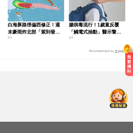
白海豚路徑偏西修正！週
腸病毒流行！1歲童反覆
末豪雨炸北部「紫到發
「觸電式抽動」醫示警：
8/5
8/5
白」
恐是重症
Recommended by
啦啦隊員遭輪流性侵！丟包公路秒
被撞死 3男扯：她自願的
緯創股利2度延發史上首例 金管會
說重話：考慮收回股務自辦
慈濟採購BNT疫苗被詐10億！醫：4
年後還陳時中清白