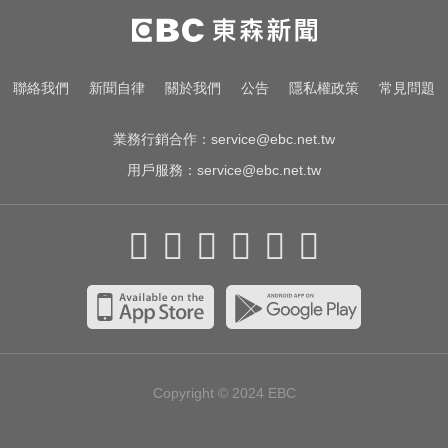
啦啦隊員遭輪流性侵！丟包公路秒
被撞死 3男扯：她自願的
緯創股利2度延發史上首例 金管會
聯絡我們
新聞自律
關於我們
公告
隱私權政策
常見問題
說重話：考慮收回股務自辦
業務行銷合作：
service@ebc.net.tw
用戶服務：
service@ebc.net.tw
Copyright © 2024
EBC