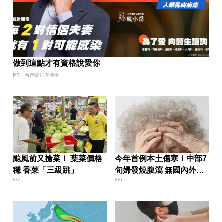
做到這點才有資格說愛你
PR・台灣癌症基金會
颱風前又搶菜！ 葉菜價格
今年首例本土傷寒！中部7
穩 香菜「三級跳」
旬婦發燒腹瀉 無國內外旅
8/7
8/6
遊史