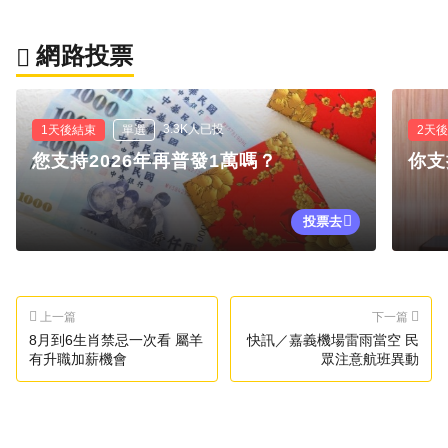
網路投票
3.3K人已投
1天後結束
單選
2天
您支持2026年再普發1萬嗎？
你支
投票去
上一篇
下一篇
8月到6生肖禁忌一次看 屬羊
快訊／嘉義機場雷雨當空 民
有升職加薪機會
眾注意航班異動