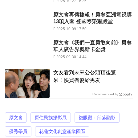
2025-10-27 16:25
原文會再傳捷報！勇奪亞洲電視獎
13項入圍 登國際榮耀殿堂
2025-10-09 17:50
原文會《我們一直勇敢向前》勇奪
華人廣告界奧斯卡金獎
2025-09-30 14:44
PR
女友看到未來公公頭頂後驚
呆！快買養髮給男友
Recommended by
原文會
原住民族攝影展
複眼觀：部落顯影
優秀學員
花蓮文化創意產業園區