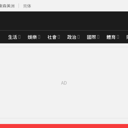
東森美洲
简体
生活
娛樂
社會
政治
國際
體育
經營層
41分鐘前
45分鐘前
年紀錄
54分鐘前