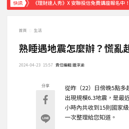
《理財達人秀》X 安聯投信免費講座報名中！搶
快訊
下載東森App，隨時掌握天下大小事！
宏碁發現兆基內部管理缺失 辭任董事長撤出
首頁
生活
熟睡遇地震怎麼辦？慌亂起
2024-04-23
15:57
責任編輯 鍾淳渝
分享
從昨（22）日傍晚5點
出現規模6.3地震，是最
小時內共收到15則
國家級
一次整理給您知道。