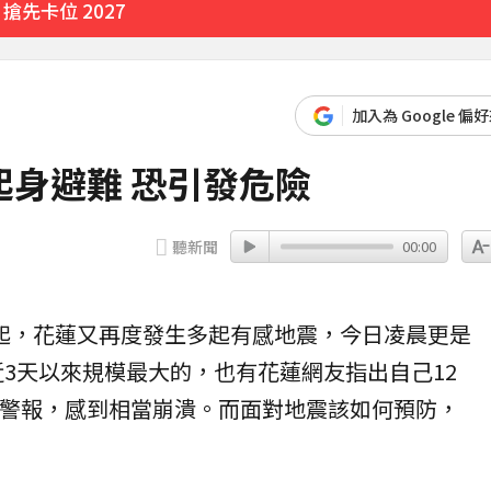
先卡位 2027
經營層
加入為 Google 偏
41分鐘前
身避難 恐引發危險
聽新聞
00:00
多起，花蓮又再度發生多起有感地震，今日凌晨更是
近3天以來規模最大的，也有花蓮網友指出自己12
警報
，感到相當崩潰。而面對地震該如何預防，