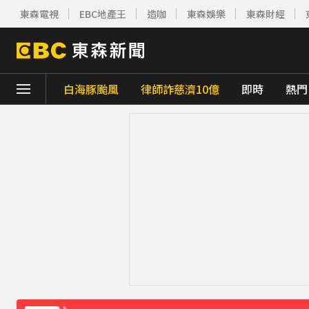
東森電視
EBC地產王
造咖
東森娛樂
東森財經
白海豚颱風
律師詐慈濟10億
即時
熱門
下載東森App，隨時掌握天下大小事！
宏碁發現兆基內部管理缺失 辭任董事長撤出
雲林羊肉查出汙染源！ 草料驗出戴奧辛超標
白海豚轉彎逼近中國！陸專家：恐破山竹75