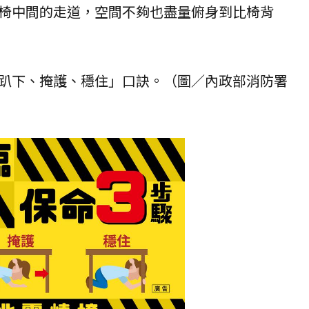
椅中間的走道，空間不夠也盡量俯身到比椅背
趴下、掩護、穩住」口訣。（圖／內政部消防署