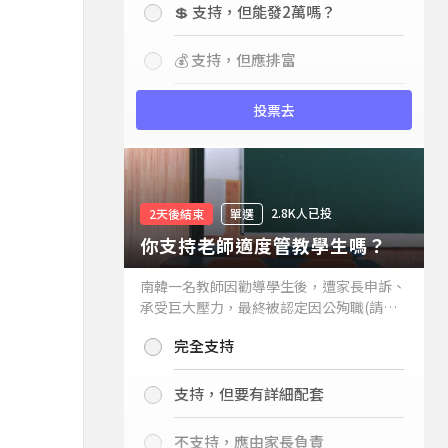
💲 支持，但能發2萬嗎？
💰 支持，但應排富
投票去
2.8K人已投
2天後結束
單選
你支持老師適度管教學生嗎？
南韓一名教師因勸導學生後，遭家長申訴、
承受巨大壓力，最終被認定因公殉職(請見
下列新聞)，引發外界關注教師教權。請問
完全支持
你支持老師適度管教學生嗎？
支持，但要有詳細配套
不支持，應由家長負責