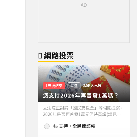
網路投票
3.5K人已投
1天後結束
單選
您支持2026年再普發1萬嗎？
立法院正討論「國民支援金」等相關提案，
2026年是否再普發1萬元仍待審議(請見下
方新聞)。如果2026年再普發1萬元，你支
👍 支持，全民都該領
持嗎？