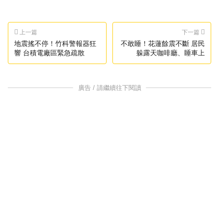
上一篇
下一篇
地震搖不停！竹科警報器狂
不敢睡！花蓮餘震不斷 居民
響 台積電廠區緊急疏散
躲露天咖啡廳、睡車上
廣告 / 請繼續往下閱讀