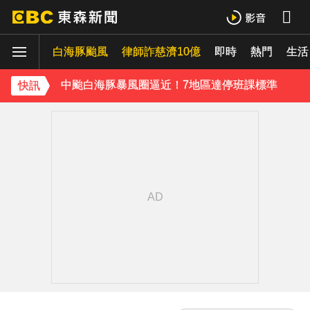
獨家／女騎檔車到北海岸兜風 控遭豪車逼車擋路
白海豚颱風
中颱白海豚暴風圈逼近！7地區達停班課標準
律師詐慈濟10億
即時
熱門
生活
強風吹襲！宜蘭郵局外牆磁磚「一日掉兩次」
快訊
美參院通過對俄制裁案 川普可課俄商品最高500%關稅
《理財達人秀》X 安聯投信免費講座報名中！搶先卡位 2027
下載東森App，隨時掌握天下大小事！
「白海豚」可放颱風假？蔣萬安：料敵從寬、禦敵從嚴