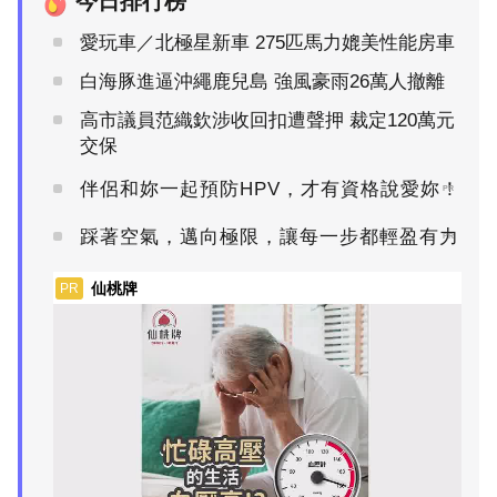
今日排行榜
愛玩車／北極星新車 275匹馬力媲美性能房車
白海豚進逼沖繩鹿兒島 強風豪雨26萬人撤離
高市議員范織欽涉收回扣遭聲押 裁定120萬元
交保
伴侶和妳一起預防HPV，才有資格說愛妳！
PR
踩著空氣，邁向極限，讓每一步都輕盈有力
PR
仙桃牌
PR