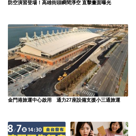
防空演習登場！高雄街頭瞬間淨空 直擊畫面曝光
金門港旅運中心啟用 通力27座設備支援小三通旅運