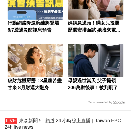
行動網路降速演練將登場
媽媽急過頭！瞞女兒投履
8/7透過災防訊息預告
歷還安排面試 她接來電超
傻眼
破財危機掰掰！3星座苦盡
母親過世當天 父子提領
甘來 8月財運大翻身
206萬辦後事！被判刑了
Recommended by
東森新聞 51 頻道 24 小時線上直播｜Taiwan EBC
24h live news