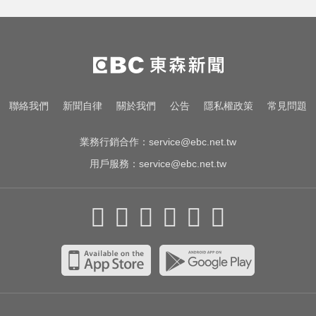
明年起0~18歲「每月領5千」 賴清
德喊：此時不生待何時
醫起看／他隱眼「連戴一週」差點
失明 醫揭防護指南
14年豪門婚變！48歲小刀證實離婚
聯絡我們
新聞自律
關於我們
公告
隱私權政策
常見問題
台玻千金：還是家人
業務行銷合作：
service@ebc.net.tw
用戶服務：
service@ebc.net.tw