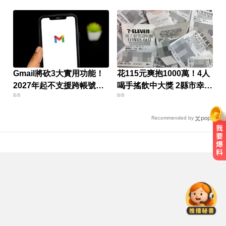
Gmail將砍3大實用功能！
花115元爽抱1000萬！4人
2027年起不支援跨帳號寄
喝手搖飲中大獎 2縣市幸運
8/6
8/8
信
兒曝
Recommended by
醫起看／他隱眼「連戴一週」差點
失明 醫揭防護指南
14年豪門婚變！48歲小刀證實離婚
台玻千金：還是家人