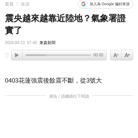
首頁
生活
加入為 Google 偏好來源
震央越來越靠近陸地？氣象署證
實了
2024-04-23
07:40
東森新聞
00:00
0403花蓮強震後餘震不斷，從3號大
廣告 / 請繼續往下閱讀