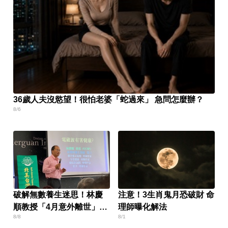
36歲人夫沒慾望！很怕老婆「蛇過來」 急問怎麼辦？
8/6
破解無數養生迷思！林慶
注意！3生肖鬼月恐破財 命
順教授「4月意外離世」女
理師曝化解法
8/8
8/1
兒悲痛證實