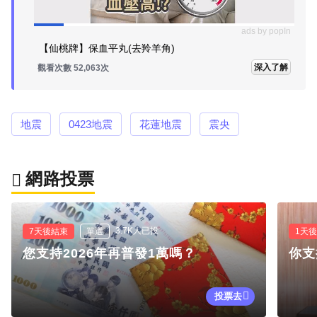
ads by popIn
【仙桃牌】保血平丸(去羚羊角)
深入了解
觀看次數 52,063次
地震
0423地震
花蓮地震
震央
網路投票
3.7K人已投
7天後結束
單選
1天
您支持2026年再普發1萬嗎？
你支
投票去