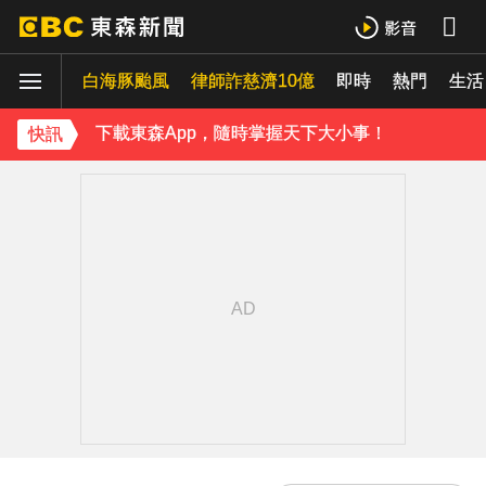
下載東森App，隨時掌握天下大小事！
白海豚颱風
律師詐慈濟10億
即時
熱門
台玻夫人揭長子驟逝原因！兒媳譚以欣71字發聲反駁
生活
下載東森App，隨時掌握天下大小事！
快訊
台玻夫人揭長子驟逝原因！兒媳譚以欣71字發聲反駁