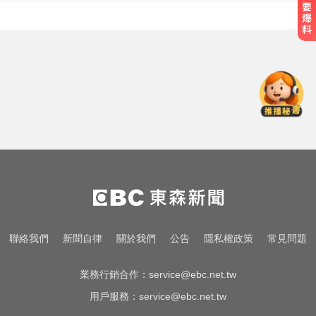
台南死亡車禍！轎車遭大貨車壓
「扭曲變形」男駕駛受困亡
俄軍空襲烏克蘭首都基輔及周邊區
域 造成4人喪命
怪伯5度上門問「全套半套」 美容
師鎖門報警
台南死亡車禍！轎車遭大貨車壓
「扭曲變形」男駕駛受困亡
俄軍空襲烏克蘭首都基輔及周邊區
聯絡我們
新聞自律
關於我們
公告
隱私權政策
常見問題
域 造成4人喪命
業務行銷合作：
service@ebc.net.tw
用戶服務：
service@ebc.net.tw