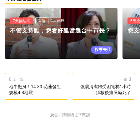
1人已投
7天後結束
單選
6天
不管支持誰，您看好誰當選台中市長？
您支
投票去
上一篇
下一篇
地牛翻身！14:33 花蓮發生
強震清潔婦受困電梯1小時
規模4.8地震
獲救後痛哭嚇死了
廣告 / 請繼續往下閱讀