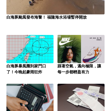
白海豚颱風發布海警！ 福隆海水浴場暫停開放
PR
白海豚暴風圈到家門口
踩著空氣，邁向極限，讓
了！今晚起豪雨狂炸
每一步都輕盈有力