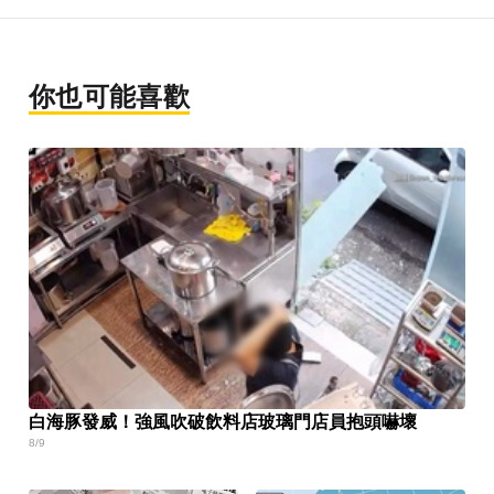
你也可能喜歡
白海豚發威！強風吹破飲料店玻璃門店員抱頭嚇壞
8/9