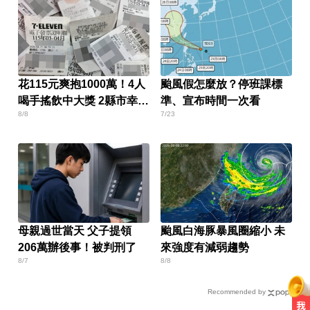
花115元爽抱1000萬！4人
颱風假怎麼放？停班課標
喝手搖飲中大獎 2縣市幸運
準、宣布時間一次看
8/8
7/23
兒曝
母親過世當天 父子提領
颱風白海豚暴風圈縮小 未
206萬辦後事！被判刑了
來強度有減弱趨勢
8/7
8/8
Recommended by