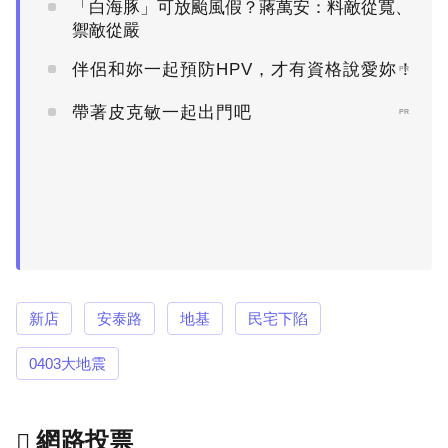
「白海豚」可放颱風假？蔣萬安：料敵從寬、
禦敵從嚴
伴侶和妳一起預防HPV，才有資格說愛妳！
PR
帶著皮克敏一起出門吧
PR
新店
安泰路
地基
民宅下陷
0403大地震
網路投票