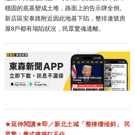
穩固的底基變成土堆，路面上的告示牌全倒。
新店區安泰路附近因此地基下陷，整排連號房
屋8戶都有塌陷狀況，民眾驚魂逃離。
★
延伸閱讀
★
即／新北土城「整棟樓傾斜」 民
眾驚：舊式建築扛不住