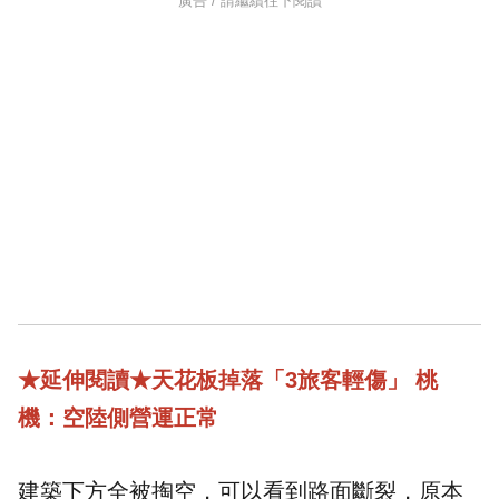
廣告 / 請繼續往下閱讀
★
延伸閱讀
★
天花板掉落「3旅客輕傷」 桃
機：空陸側營運正常
建築下方全被掏空，可以看到路面斷裂，原本