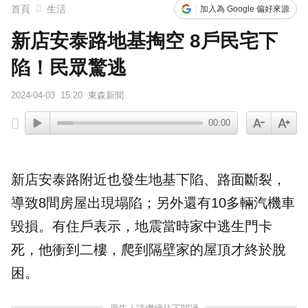
首頁
生活
加入為 Google 偏好來源
新店安泰路地基掏空 8戶民宅下
陷！民眾驚逃
2024-04-03
15:20
東森新聞
00:00
新店
安泰路
附近也發生
地基
下陷、路面斷裂，
導致8間房屋出現塌陷；另外還有10多輛汽機車
毀損。有住戶表示，地震當時家中逃生門卡
死，他衝到二樓，爬到隔壁家的屋頂才終於脫
困。