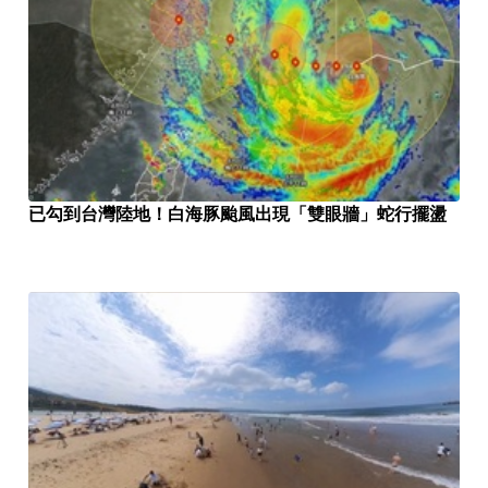
已勾到台灣陸地！白海豚颱風出現「雙眼牆」蛇行擺盪