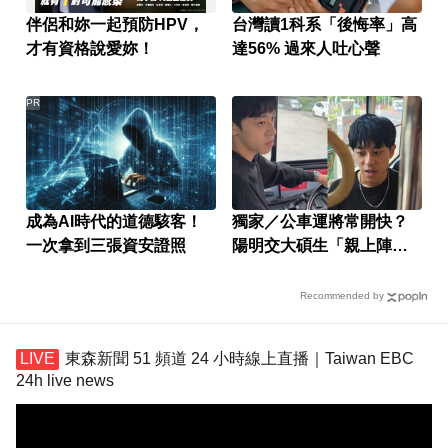
伴侶和妳一起預防HPV，
台灣讀1科系「後悔率」高
才有資格說愛妳！
達56% 過來人吐心聲
PR
成為AI時代的道德駭客！
獨家／公車運將常開快？
一次拿到三張資安證照
陽明交大碩生「親上陣」
找原因
Recommended by
東森新聞 51 頻道 24 小時線上直播｜Taiwan EBC
24h live news