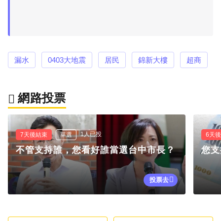
漏水
0403大地震
居民
錦新大樓
超商
網路投票
1人已投
7天後結束
單選
6天
不管支持誰，您看好誰當選台中市長？
您支
投票去