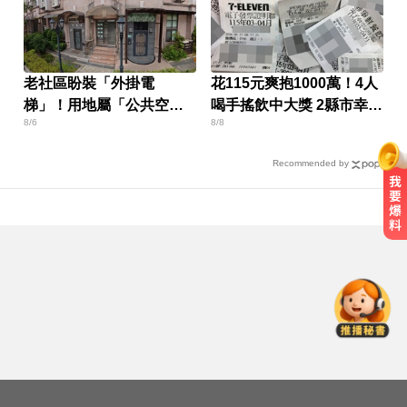
老社區盼裝「外掛電
花115元爽抱1000萬！4人
梯」！用地屬「公共空
喝手搖飲中大獎 2縣市幸運
8/6
8/8
間」卡關
兒曝
Recommended by
台南死亡車禍！轎車遭大貨車壓
「扭曲變形」男駕駛受困亡
俄軍空襲烏克蘭首都基輔及周邊區
域 造成4人喪命
怪伯5度上門問「全套半套」 美容
師鎖門報警