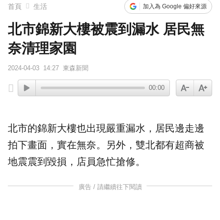
首頁
生活
加入為 Google 偏好來源
北市錦新大樓被震到漏水 居民無
奈清理家園
2024-04-03
14:27
東森新聞
00:00
北市的
錦新大樓
也出現嚴重
漏水
，
居民
邊走邊
拍下畫面，實在無奈。另外，雙北都有
超商
被
地震震到毀損，店員急忙搶修。
廣告 / 請繼續往下閱讀