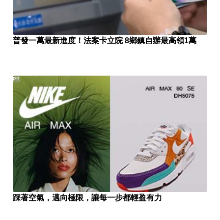
普發一萬最新進度！法案卡立院 8鄉鎮自辦最高領1萬
PR
踩著空氣，邁向極限，讓每一步都輕盈有力