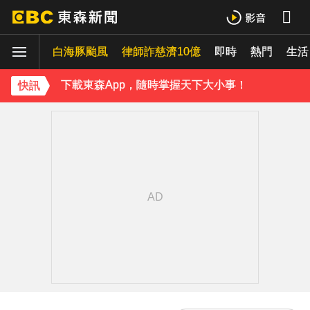
台玻夫人揭長子驟逝原因！兒媳譚以欣71字發聲反駁
白海豚颱風
下載東森App，隨時掌握天下大小事！
律師詐慈濟10億
即時
熱門
生活
台玻夫人揭長子驟逝原因！兒媳譚以欣71字發聲反駁
快訊