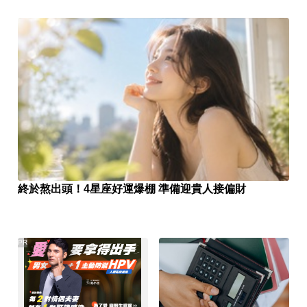
終於熬出頭！4星座好運爆棚 準備迎貴人接偏財
PR