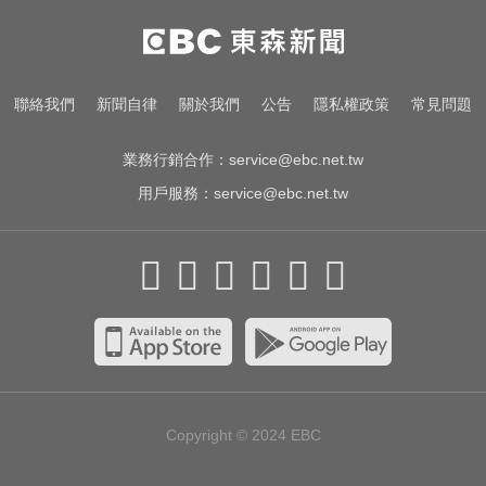
台南死亡車禍！轎車遭大貨車壓
「扭曲變形」男駕駛受困亡
俄軍空襲烏克蘭首都基輔及周邊區
聯絡我們
新聞自律
關於我們
公告
隱私權政策
常見問題
域 造成4人喪命
業務行銷合作：
service@ebc.net.tw
用戶服務：
service@ebc.net.tw
Copyright © 2024
EBC