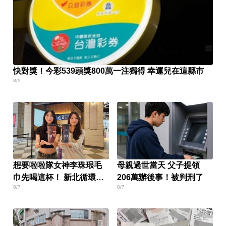
快對獎！今彩539頭獎800萬一注獨得 幸運兒在這縣市
8/9
想要啦啦隊女神李珠珢毛
母親過世當天 父子提領
巾先喝這杯！ 新北循環杯
206萬辦後事！被判刑了
8/7
8/7
做環保還能抽好禮