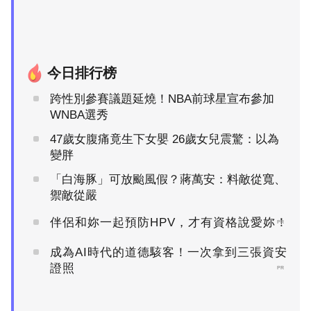
今日排行榜
跨性別參賽議題延燒！NBA前球星宣布參加
WNBA選秀
47歲女腹痛竟生下女嬰 26歲女兒震驚：以為
變胖
「白海豚」可放颱風假？蔣萬安：料敵從寬、
禦敵從嚴
伴侶和妳一起預防HPV，才有資格說愛妳！
PR
成為AI時代的道德駭客！一次拿到三張資安
證照
PR