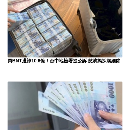
買BNT遭詐10.6億！台中地檢署提公訴 慈濟揭採購細節