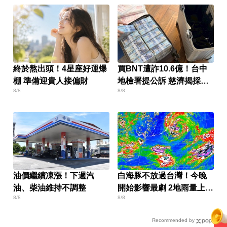
終於熬出頭！4星座好運爆
買BNT遭詐10.6億！台中
棚 準備迎貴人接偏財
地檢署提公訴 慈濟揭採購
8/8
8/8
細節
油價繼續凍漲！下週汽
白海豚不放過台灣！今晚
油、柴油維持不調整
開始影響最劇 2地雨量上看
8/8
8/8
500毫米
Recommended by