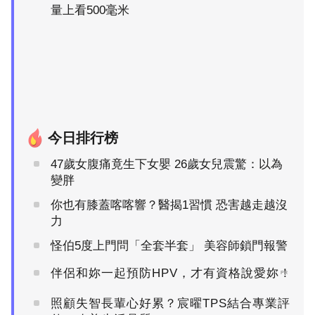
量上看500毫米
今日排行榜
47歲女腹痛竟生下女嬰 26歲女兒震驚：以為
變胖
你也有膝蓋喀喀響？醫揭1習慣 恐害越走越沒
力
怪伯5度上門問「全套半套」 美容師鎖門報警
伴侶和妳一起預防HPV，才有資格說愛妳！
PR
照顧失智長輩心好累？宸曜TPS結合專業評