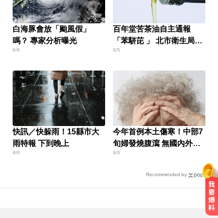
白海豚會放「颱風假」
百年堂苦茶油自主通報
嗎？ 專家分析曝光
「苯駢芘 」 北市衛生局火
8/6
8/5
速下架
快訊／快躲雨！15縣市大
今年首例本土傷寒！中部7
雨特報 下到晚上
旬婦發燒腹瀉 無國內外旅
8/6
8/6
遊史
Recommended by
愛玩車／奧迪最省電新作 A2 e-tron