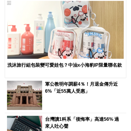
PR
洗沐旅行組包裝變可愛娃包？中油x小海豹IP限量聯名款
軍公教明年調薪4％！月退金傳升近
6%「近55萬人受惠」
台灣讀1科系「後悔率」高達56% 過
來人吐心聲