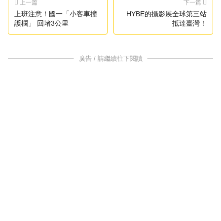
上一篇
下一篇
上班注意！國一「小客車撞
HYBE的攝影展全球第三站
護欄」 回堵3公里
抵達臺灣！
廣告 / 請繼續往下閱讀