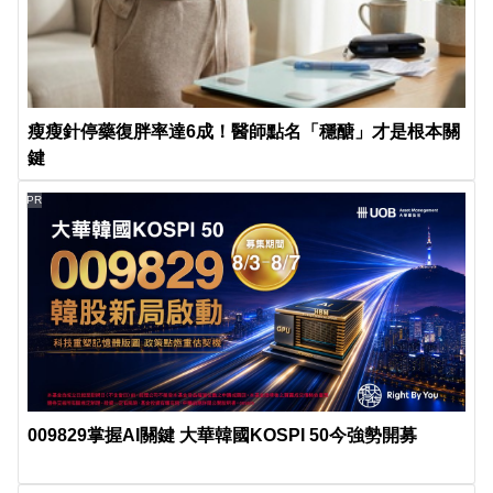
瘦瘦針停藥復胖率達6成！醫師點名「穩醣」才是根本關
鍵
PR
009829掌握AI關鍵 大華韓國KOSPI 50今強勢開募