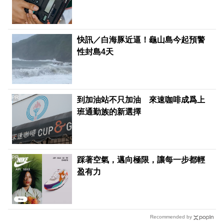
快訊／白海豚近逼！龜山島今起預警
性封島4天
PR
到加油站不只加油 來速咖啡成爲上
班通勤族的新選擇
PR
踩著空氣，邁向極限，讓每一步都輕
盈有力
Recommended by