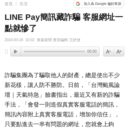
首頁
生活
加入為 Google 偏好來源
LINE Pay簡訊藏詐騙 客服網址一
點就慘了
2024-03-18
10:02
東森新聞 實習編輯 王妤倢
00:00
詐騙
集團為了騙取他人的財產，總是使出不少
新花樣，讓人防不勝防。日前，「
台灣颱風論
壇
｜天氣特急」臉書指出，最近又有新的詐騙
手法，「會發一則造假真實客服電話的簡訊，
簡訊內容附上真實客服電話，增加你信任」，
只要點進去一串有問題的
網址
，您就會上鉤