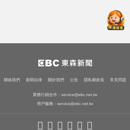
秋季登場
漢光首日共機大舉逼近！偵獲14架
共機、9艘共艦
兩大外送平台：城鎮韌性演習區域
暫停配送服務
愛玩車／奧迪最省電新作 A2 e-tron
秋季登場
漢光首日共機大舉逼近！偵獲14架
聯絡我們
新聞自律
關於我們
公告
隱私權政策
常見問題
共機、9艘共艦
業務行銷合作：
service@ebc.net.tw
用戶服務：
service@ebc.net.tw