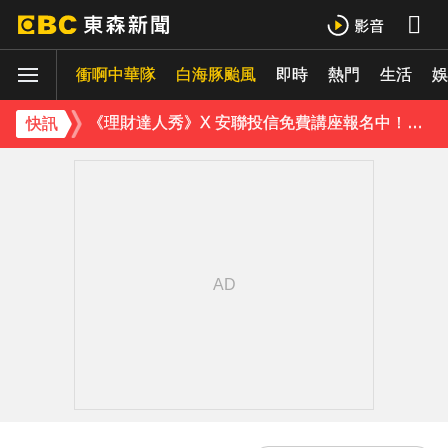
《理財達人秀》X 安聯投信免費講座報名中！搶先卡位 2027
衝啊中華隊
下載東森App，隨時掌握天下大小事！
白海豚颱風
即時
熱門
生活
娛
《理財達人秀》X 安聯投信免費講座報名中！搶先卡位 2027
快訊