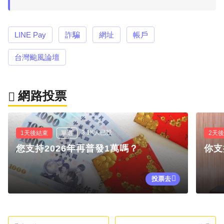
LINE Pay
詐騙
網址
帳戶
台灣颱風論壇
網路投票
3.1K人已投
1天後結束
單選
2天
您支持2026年再普發1萬嗎？
你支
投票去