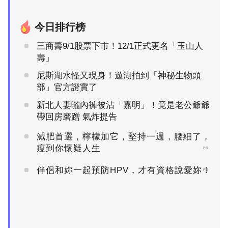
今日排行榜
三商壽9/1股票下市！12/1正式更名「玉山人
壽」
尼斯湖水怪又現身！遊湖拍到「神秘生物頭
部」官方證實了
新北人妻曬內褲被沾「嘉明」！竟是老公爺爺
帶回房磨蹭 氣炸提告
減肥首選，檸檬加它，堅持一週，腰細了，
瘦到你懷疑人生
PR
伴侶和妳一起預防HPV，才有資格說愛妳！
PR