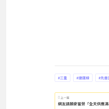
#三重
#捷運線
#先嗇
上一篇
網友請願麥當勞「全天供應滿
萬人支持