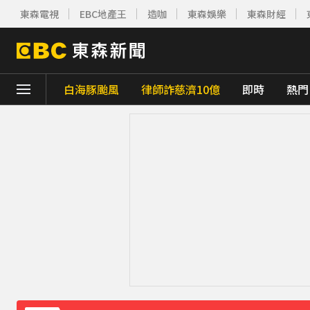
東森電視
EBC地產王
造咖
東森娛樂
東森財經
白海豚颱風
律師詐慈濟10億
即時
熱門
下載東森App，隨時掌握天下大小事！
《理財達人秀》X 安聯投信免費講座報名中！搶