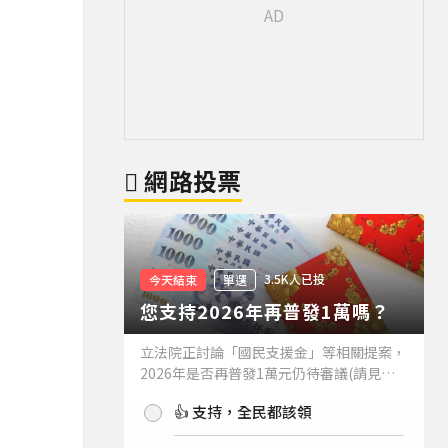
網路投票
3.5K人已投
今天結束
單選
您支持2026年再普發1萬嗎？
立法院正討論「國民支援金」等相關提案，
2026年是否再普發1萬元仍待審議(請見下
方新聞)。如果2026年再普發1萬元，你支
👍 支持，全民都該領
持嗎？