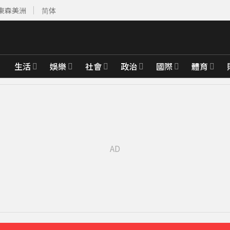
東森美洲
简体
生活
娛樂
社會
政治
國際
體育
先卡位 2027