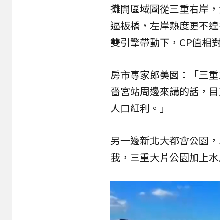
攤開區域圖從三重右岸，
逼板橋，左岸熱度更不遑
雙引擎帶動下，CP值相
房市專家郎美囡：「三重
嗇宮站周邊來講的話，目
人口紅利。」
另一邊新北大都會公園，
我，三重大片公園加上水