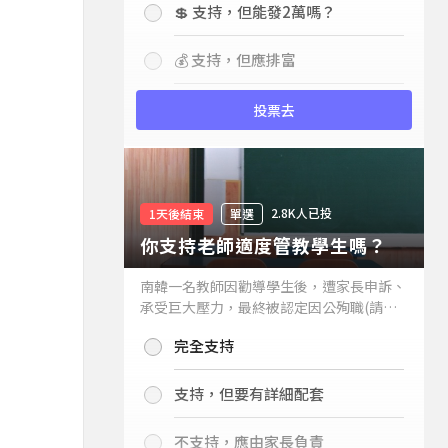
💲 支持，但能發2萬嗎？
💰 支持，但應排富
投票去
2.8K人已投
1天後結束
單選
你支持老師適度管教學生嗎？
南韓一名教師因勸導學生後，遭家長申訴、
承受巨大壓力，最終被認定因公殉職(請見
下列新聞)，引發外界關注教師教權。請問
完全支持
你支持老師適度管教學生嗎？
支持，但要有詳細配套
不支持，應由家長負責