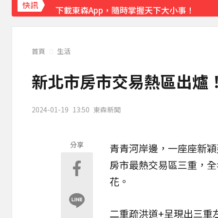
下載東森App，隨時掌握天下大小事！
快訊
《理財達人秀》X 安聯投信免費講座報名中！搶
首頁
生活
新北市房市交易熱區出爐！
2024-01-19
13:50
東森新聞
分享
青青河岸邊，一座座新穎
房市最熱交易區三重，全
花。
二重疏洪道+呈現出三重