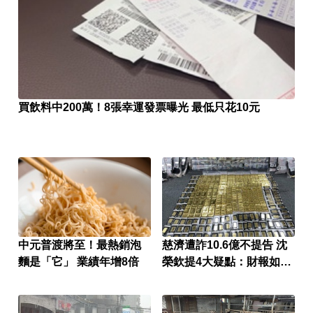
買飲料中200萬！8張幸運發票曝光 最低只花10元
中元普渡將至！最熱銷泡
慈濟遭詐10.6億不提告 沈
麵是「它」 業績年增8倍
榮欽提4大疑點：財報如何
核銷？