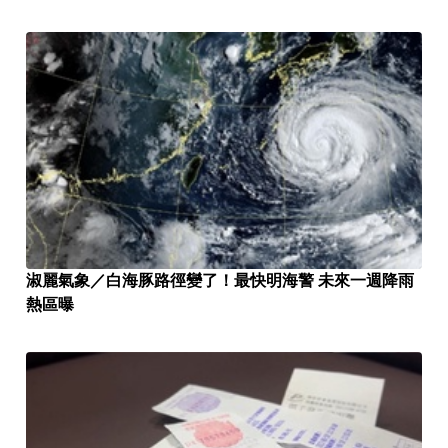
淑麗氣象／白海豚路徑變了！最快明海警 未來一週降雨
熱區曝