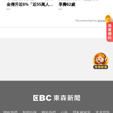
金傳升近6%「近55萬人受
享壽62歲
8/6
8/4
惠」
Recommended by
天天吃燒烤香腸 14歲女竟罹大腸癌
中職／中信兄弟折損2重砲！張志
豪、許基宏動刀本季報銷
NBA／灰熊前鋒克拉克死因出爐 法
醫認定毒品意外
天天吃燒烤香腸 14歲女竟罹大腸癌
中職／中信兄弟折損2重砲！張志
聯絡我們
新聞自律
關於我們
公告
隱私權政策
常見問題