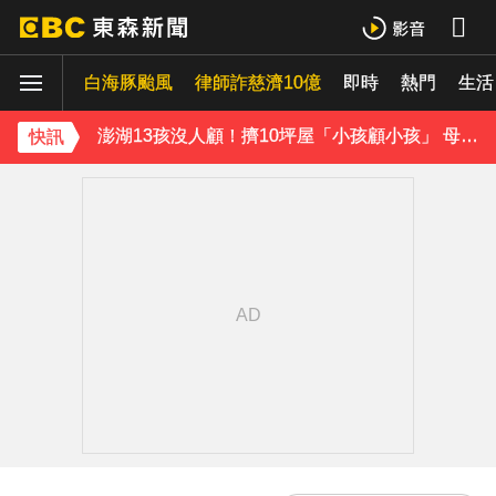
獨家／女拒付4百洗頭費！ 髮廊老闆怒：洗「霸王頭」
才準備出家！昔泰國男團成員溺斃 背包藏20公斤重物
白海豚颱風
律師詐慈濟10億
即時
熱門
生活
澎湖13孩沒人顧！擠10坪屋「小孩顧小孩」 母離家帶走補助金
快訊
白海豚逼近！9縣市風雨達停班課標準「1縣市宣布了」
《理財達人秀》X 安聯投信免費講座報名中！搶先卡位 2027
下載東森App，隨時掌握天下大小事！
台指期夜盤狂飆736點 專家揭反彈契機上看48000點