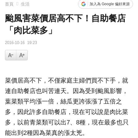
首頁
生活
加入為 Google 偏好來源
颱風害菜價居高不下！自助餐店
「肉比菜多」
2016-10-16
19:23
菜價居高不下，不僅
家庭主婦
們買不下手，就
連
自助餐
店也叫苦連天。因為受到
颱風
影響，
葉菜類平均漲一倍，絲瓜更誇張漲了五倍之
多，因此許多自助餐店，現在可以說是肉比菜
多，以前青菜類可以出7、8種，現在最多也只
能出到2種因為菜真的漲太兇。