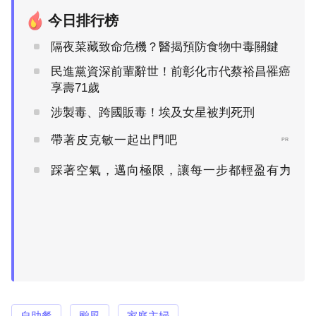
今日排行榜
隔夜菜藏致命危機？醫揭預防食物中毒關鍵
民進黨資深前輩辭世！前彰化市代蔡裕昌罹癌
享壽71歲
涉製毒、跨國販毒！埃及女星被判死刑
帶著皮克敏一起出門吧
PR
踩著空氣，邁向極限，讓每一步都輕盈有力
PR
自助餐
颱風
家庭主婦