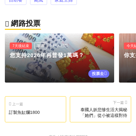
網路投票
3.9K人已投
7天後結束
單選
今天
您支持2026年再普發1萬嗎？
你支
投票去
下一篇
上一篇
泰國人妖悲慘生活大揭秘
訂製魚缸爛1800
「她們」從小被這樣對待