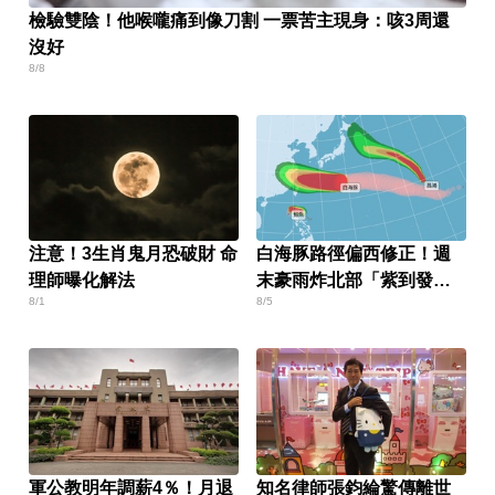
檢驗雙陰！他喉嚨痛到像刀割 一票苦主現身：咳3周還
沒好
8/8
注意！3生肖鬼月恐破財 命
白海豚路徑偏西修正！週
理師曝化解法
末豪雨炸北部「紫到發
8/1
8/5
白」
軍公教明年調薪4％！月退
知名律師張鈞綸驚傳離世