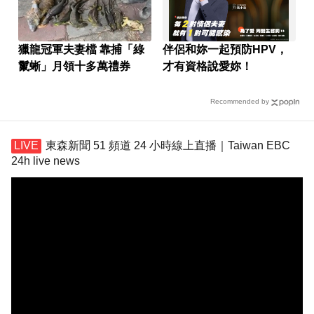
獵龍冠軍夫妻檔 靠捕「綠
伴侶和妳一起預防HPV，
鬣蜥」月領十多萬禮券
才有資格說愛妳！
Recommended by
東森新聞 51 頻道 24 小時線上直播｜Taiwan EBC
24h live news