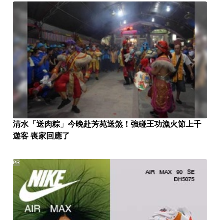
清水「送肉粽」今晚赴芳苑送煞！強碰王功漁火節上千
遊客 喪家回應了
PR