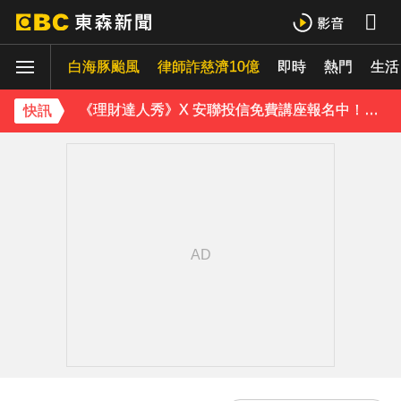
攏係為了晶片！「斷交19年」 哥斯大黎加連2年來台
白海豚颱風
神秘！ 「隱形部隊」藏河濱公園 藏身草坪難察覺
律師詐慈濟10億
即時
熱門
生活
《理財達人秀》X 安聯投信免費講座報名中！搶先卡位 2027
快訊
《半澤直樹》男星宣布再婚！迎新生命雙喜臨門
涉製毒、跨國販毒！埃及女星被判死刑
美國抗癌網紅拒安寧！家屬證實死訊 得年26歲
寬魚營收衰退 「點名王心凌、楊丞琳」網笑翻：太誠實
下載東森App，隨時掌握天下大小事！
南韓熱浪「破40度」釀23死！近3000人就醫 百萬家畜暴斃