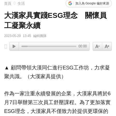
首頁
生活
加入為 Google 偏好來源
大漢家具實踐ESG理念 關懷員
工凝聚永續
2023-05-29
13:45
編輯團隊
00:00
▲ 顧問帶領大漢同仁進行
ESG
工作坊，力求凝
聚共識。（
大漢家具
提供）
作為一家注重
永續
發展的企業，大漢家具將於6
月7日舉辦第三次
員工
舒壓課程。為了更加落實
ESG理念，大漢家具不僅致力於提供更環保的