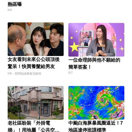
熱區曝
8/6
女友看到未來公公頭頂後
一位命理師與他不願給的
驚呆！快買養髮給男友
簡單答案！
8/7
PR・新聞熱議養髮洗髮精
老社區盼裝「外掛電
中颱白海豚暴風圈逼近！7
梯」！用地屬「公共空
地區達停班課標準