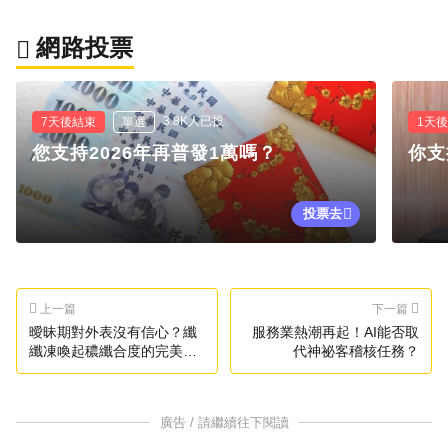
網路投票
3.8K人已投
7天後結束
單選
1天
您支持2026年再普發1萬嗎？
你支
投票去
上一篇
下一篇
曖昧期對外表沒有信心？纖
服務業熱潮再起！AI能否取
纖凍喚起穠纖合度的完美狀
代神祕客稽核任務？
態
廣告 / 請繼續往下閱讀