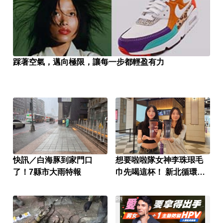
踩著空氣，邁向極限，讓每一步都輕盈有力
快訊／白海豚到家門口
想要啦啦隊女神李珠珢毛
了！7縣市大雨特報
巾先喝這杯！ 新北循環杯
做環保還能抽好禮
PR