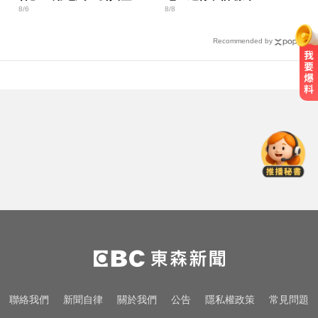
8/6
8/8
間」卡關
Recommended by
滴管餵毒性侵致死！台中宮廟總幹
事摧殘傳播妹 下場出爐
台中市長選情！江啟臣38.2%領先何
欣純 最新民調曝
宏碁發現兆基內部管理缺失 辭任董
事長撤出經營層
滴管餵毒性侵致死！台中宮廟總幹
事摧殘傳播妹 下場出爐
台中市長選情！江啟臣38.2%領先何
聯絡我們
新聞自律
關於我們
公告
隱私權政策
常見問題
欣純 最新民調曝