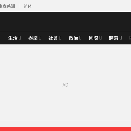
東森美洲
简体
生活
娛樂
社會
政治
國際
體育
先卡位 2027