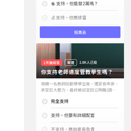
💲 支持，但能發2萬嗎？
💰 支持，但應排富
投票去
2.8K人已投
1天後結束
單選
你支持老師適度管教學生嗎？
南韓一名教師因勸導學生後，遭家長申訴、
承受巨大壓力，最終被認定因公殉職(請見
下列新聞)，引發外界關注教師教權。請問
完全支持
你支持老師適度管教學生嗎？
支持，但要有詳細配套
不支持，應由家長負責