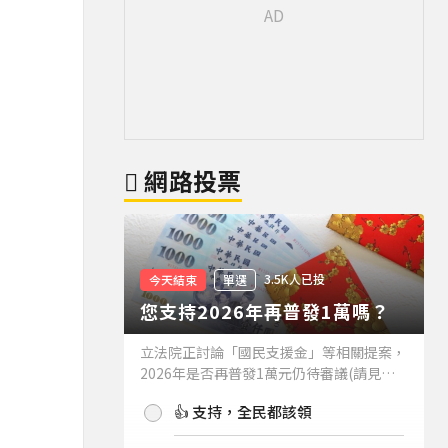
網路投票
3.5K人已投
今天結束
單選
您支持2026年再普發1萬嗎？
立法院正討論「國民支援金」等相關提案，
2026年是否再普發1萬元仍待審議(請見下
方新聞)。如果2026年再普發1萬元，你支
👍 支持，全民都該領
持嗎？