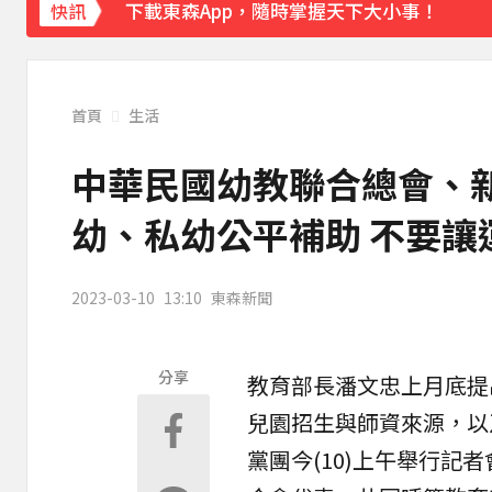
下載東森App，隨時掌握天下大小事！
快訊
《理財達人秀》X 安聯投信免費講座報名中！搶
首頁
生活
中華民國幼教聯合總會、
幼、私幼公平補助 不要
2023-03-10
13:10
東森新聞
分享
教育部長潘文忠上月底提
兒園招生與師資來源，以
黨團今(10)上午舉行