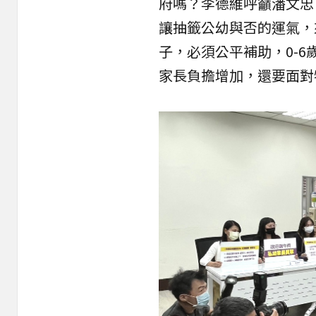
府嗎？李德維呼籲潘文忠
讓抽籤公幼與否的
運氣
，
子，必須公平補助，0-
家長負擔增加，還要面對