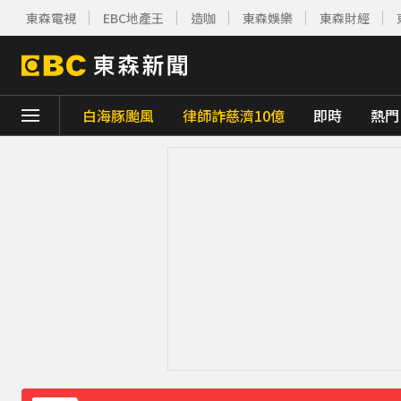
東森電視
EBC地產王
造咖
東森娛樂
東森財經
白海豚颱風
律師詐慈濟10億
即時
熱門
下載東森App，隨時掌握天下大小事！
《理財達人秀》X 安聯投信免費講座報名中！搶