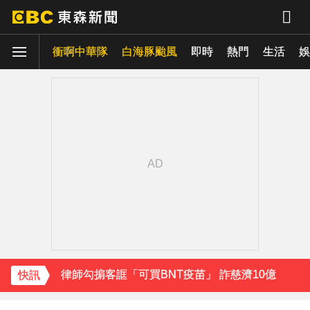
衝啊中華隊
白海豚颱風
即時
熱門
生活
娛
下載東森App，隨時掌握天下大小事！
律師勾掮客誆「可買BNT疫苗」 詐慈濟10億
台灣讀1科系「後悔率」高達56% 過來人吐心聲
《理財達人秀》X 安聯投信免費講座報名中！搶先卡位 2027
15年摯愛離世！唐綺陽頭七驚見「驚人畫面」感動喊：真不是蓋的
下載東森App，隨時掌握天下大小事！
律師勾掮客誆「可買BNT疫苗」 詐慈濟10億
快訊