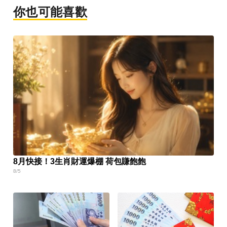
你也可能喜歡
8月快接！3生肖財運爆棚 荷包賺飽飽
8/5