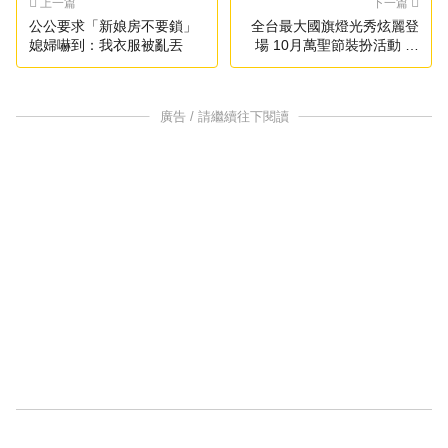
上一篇
下一篇
公公要求「新娘房不要鎖」
全台最大國旗燈光秀炫麗登
媳婦嚇到：我衣服被亂丟
場 10月萬聖節裝扮活動 南
瓜大軍總動員
廣告 / 請繼續往下閱讀