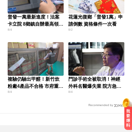
普發一萬最新進度！法案
花蓮光復鄉「普發1萬」申
卡立院 8鄉鎮自辦最高領1
請倒數 資格條件一次看
8/4
8/2
萬
複驗仍驗出甲醛！新竹炊
門診手術全被取消！神經
粉廠4產品不合格 市府重罰
外科名醫爆失業 院方急回
8/4
8/4
384萬元
應
Recommended by