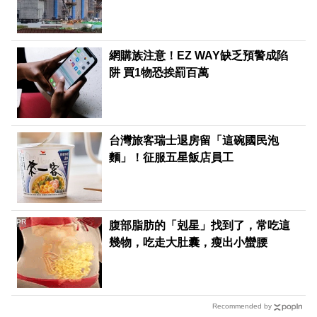
網購族注意！EZ WAY缺乏預警成陷
阱 買1物恐挨罰百萬
台灣旅客瑞士退房留「這碗國民泡
麵」！征服五星飯店員工
PR
腹部脂肪的「剋星」找到了，常吃這
幾物，吃走大肚囊，瘦出小蠻腰
Recommended by