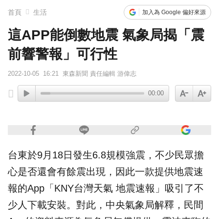
首頁
生活
加入為 Google 偏好來源
這APP能倒數地震 氣象局揭「震
前響警報」可行性
2022-10-05
16:21
東森新聞 責任編輯 游偉志
00:00
台東於9月18日發生6.8規模強震，不少民眾擔
心是否還會有餘震出現，因此一款提供
地震
速
報的
App
「KNY台灣天氣 地震速報」吸引了不
少人下載安裝。對此，中央
氣象局
解釋，民間