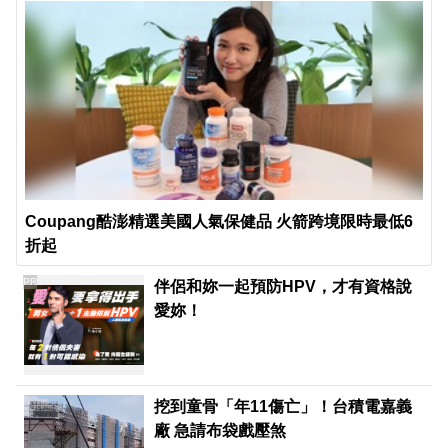
Coupang酷澎精選美國人氣保健品 火箭跨境限時最低6
折起
PR
伴侶和妳一起預防HPV，才有資格說
愛妳！
挖到童骨「年11傷亡」！台積電嘉義
廠 急請布袋戲壓煞