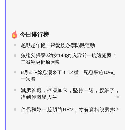
今日排行榜
越動越年輕！銀髮族必學防跌運動
狼繼父猥褻2幼女148次 入獄前一晚還犯案！
二審判更輕原因曝
8月ETF除息潮來了！ 14檔「配息率逾10%」
一次看
減肥首選，檸檬加它，堅持一週，腰細了，
瘦到你懷疑人生
PR
伴侶和妳一起預防HPV，才有資格說愛妳！
PR