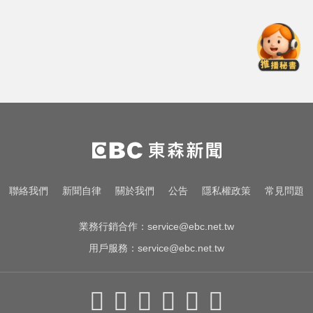
台股回檔ETF全賺「該跑嗎？」網
從
揭最大陷阱 勸調節1類股
可
聯絡我們
新聞自律
關於我們
公告
隱私權政策
常見問題
業務行銷合作：
service@ebc.net.tw
用戶服務：
service@ebc.net.tw