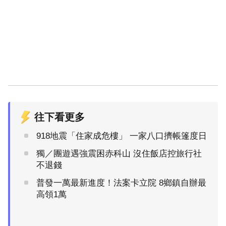
往下看更多
918地震「住家成危樓」 一家八口擠帳篷度日
獨／團遊遇強震困赤科山 沒住飯店控旅行社
不退錢
普發一萬最新進度！法案卡立院 8鄉鎮自辦最
高領1萬