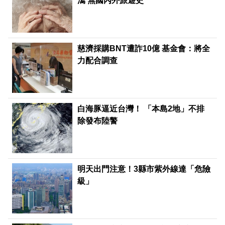
瀉 無國內外旅遊史
慈濟採購BNT遭詐10億 基金會：將全
力配合調查
白海豚逼近台灣！ 「本島2地」不排
除發布陸警
明天出門注意！3縣市紫外線達「危險
級」