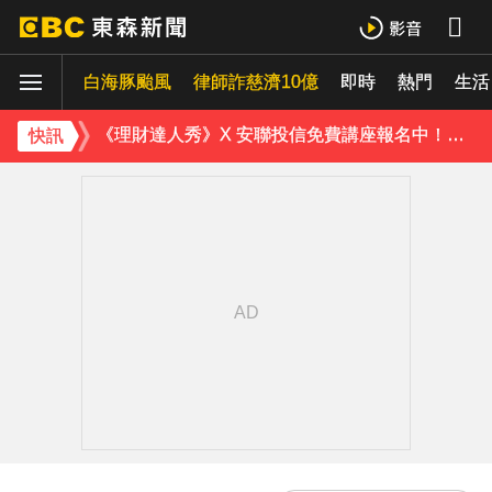
白海豚颱風逐漸逼近！海警區域擴大
白海豚颱風
律師詐慈濟10億
即時
熱門
生活
桃園8旬妻遭拐杖猛砸身亡！夫打電話自首 鄰居曝私下近況
《理財達人秀》X 安聯投信免費講座報名中！搶先卡位 2027
快訊
下載東森App，隨時掌握天下大小事！
證交所新規下周起實施 處置撮合時間縮短為2分鐘