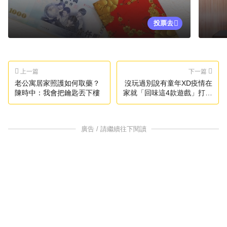
投票去
上一篇
下一篇
老公寓居家照護如何取藥？
沒玩過別說有童年XD疫情在
陳時中：我會把鑰匙丟下樓
家就「回味這4款遊戲」打發
時間，還記得摩爾莊園、辦
公室偷情嗎？
廣告 / 請繼續往下閱讀