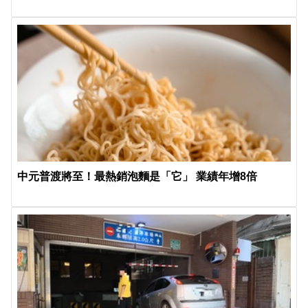
中元普渡將至！最熱銷泡麵是「它」 業績年增8倍