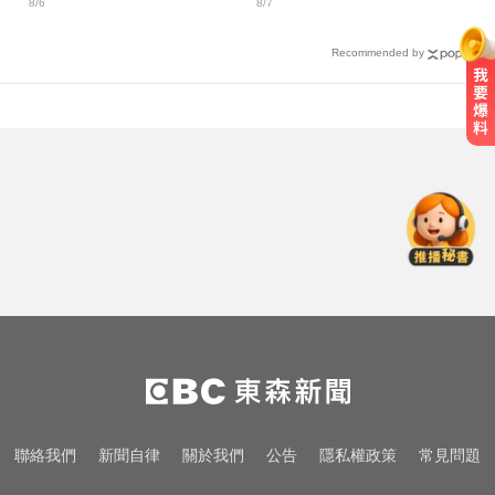
8/6
8/7
信
揚
Recommended by
台股跌170點失守季線 6檔列處置股
下周採新制
金牌員工轉投李多慧！剪輯師突暴
紅狂接20業配 Joeman 認：我也會
想離職
國一生持斷裂掃把「刺」老師 右眼
虹膜斷裂恐失明
台股跌170點失守季線 6檔列處置股
下周採新制
金牌員工轉投李多慧！剪輯師突暴
聯絡我們
新聞自律
關於我們
公告
隱私權政策
常見問題
紅狂接20業配 Joeman 認：我也會