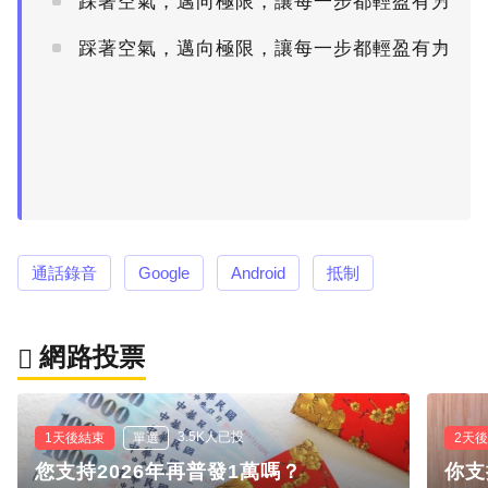
踩著空氣，邁向極限，讓每一步都輕盈有力
PR
踩著空氣，邁向極限，讓每一步都輕盈有力
PR
通話錄音
Google
Android
抵制
網路投票
3.5K人已投
1天後結束
單選
2天
您支持2026年再普發1萬嗎？
你支