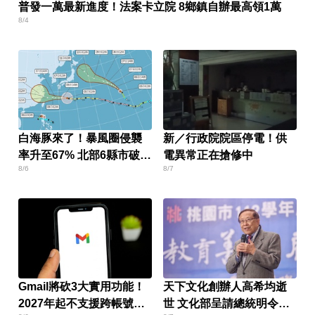
普發一萬最新進度！法案卡立院 8鄉鎮自辦最高領1萬
8/4
白海豚來了！暴風圈侵襲
新／行政院院區停電！供
率升至67% 北部6縣市破5
電異常正在搶修中
8/6
8/7
成
Gmail將砍3大實用功能！
天下文化創辦人高希均逝
2027年起不支援跨帳號寄
世 文化部呈請總統明令褒