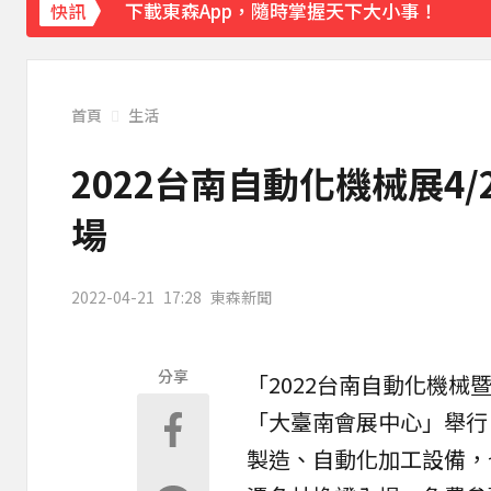
下載東森App，隨時掌握天下大小事！
快訊
《理財達人秀》X 安聯投信免費講座報名中！搶
首頁
生活
2022台南自動化機械展4
場
2022-04-21
17:28
東森新聞
分享
「2022台南自動化機械
「
大臺南會展中心
」舉行
製造、
自動化加工
設備，