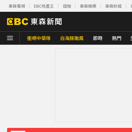
東森電視
EBC地產王
造咖
東森娛樂
東森財經
衝啊中華隊
白海豚颱風
即時
熱門
下載東森App，隨時掌握天下大小事！
《理財達人秀》X 安聯投信免費講座報名中！搶