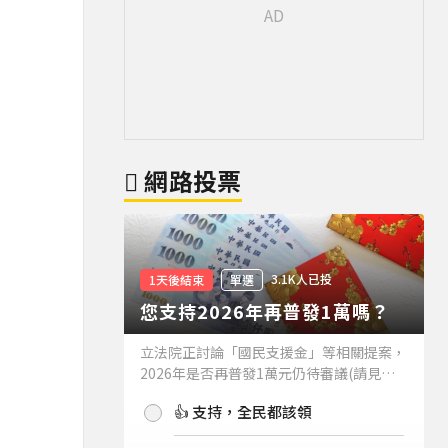
網路投票
3.1K人已投
1天後結束
單選
您支持2026年再普發1萬嗎？
立法院正討論「國民支援金」等相關提案，
2026年是否再普發1萬元仍待審議(請見下
方新聞)。如果2026年再普發1萬元，你支
👍 支持，全民都該領
持嗎？