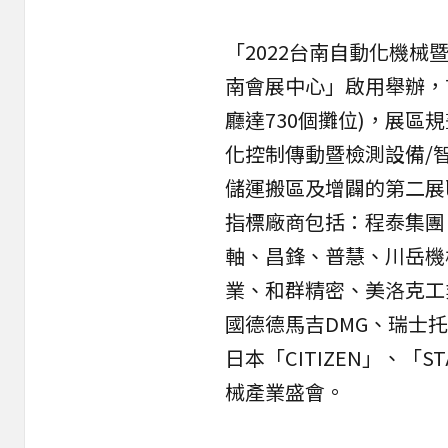
「2022台南自動化機
南會展中心」啟用舉辦，首
廳達730個攤位)，展
化控制傳動暨檢測設備/
儲運搬區及增闢的第二展
指標廠商包括：程泰集團
軸、昌鋒、普慧、川岳機
業、和群精密、美洛克工
國德德馬吉DMG、瑞士托納
日本「CITIZEN」、
械產業盛會。