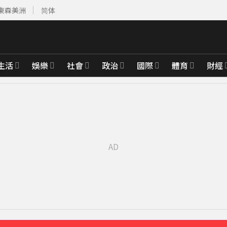
東森美洲
简体
生活
娛樂
社會
政治
國際
體育
財經
先卡位 2027