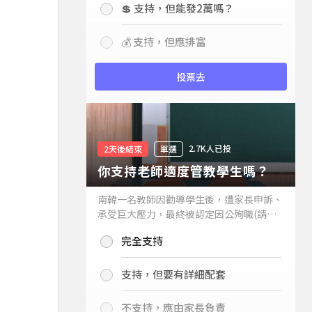
💲 支持，但能發2萬嗎？
💰 支持，但應排富
投票去
2.7K人已投
2天後結束
單選
你支持老師適度管教學生嗎？
南韓一名教師因勸導學生後，遭家長申訴、
承受巨大壓力，最終被認定因公殉職(請見
下列新聞)，引發外界關注教師教權。請問
完全支持
你支持老師適度管教學生嗎？
支持，但要有詳細配套
不支持，應由家長負責