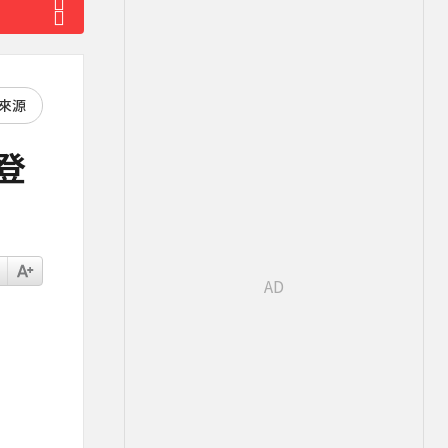
好來源
登